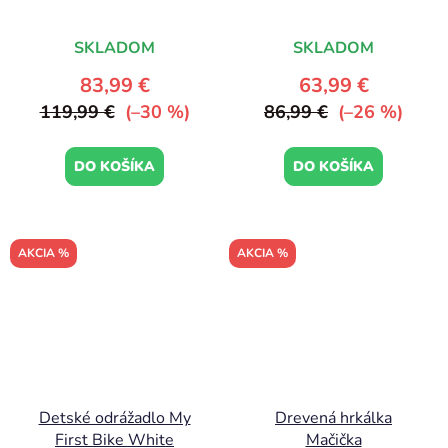
SKLADOM
SKLADOM
83,99 €
63,99 €
119,99 €
(–30 %)
86,99 €
(–26 %)
DO KOŠÍKA
DO KOŠÍKA
AKCIA %
AKCIA %
Detské odrážadlo My
Drevená hrkálka
First Bike White
Mačička