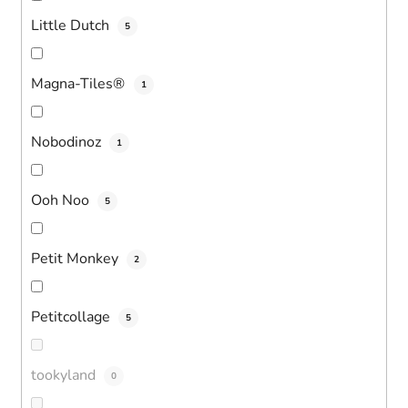
Little Dutch
5
Magna-Tiles®
1
Nobodinoz
1
Ooh Noo
5
Petit Monkey
2
Petitcollage
5
tookyland
0