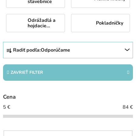
stavebnice
Odrážadlá a
Pokladničky
hojdacie
hračky
R
Radiť podľa:
Odporúčame
a
d
e
ZAVRIEŤ FILTER
n
i
e
Cena
p
r
5
€
84
€
o
d
u