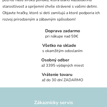
starostlivosť a spríjemní chvíle strávené s vašimi deťmi.
Objavte hračky, ktoré si deti zamilujú a ktoré podporia ich
rozvoj prirodzeným a zábavným spôsobom!
Doprava zadarmo
pri nákupe nad 59€
Všetko na sklade
s okamžitým odoslaním
Osobný odber
až 3395 výdajných miest
Vrátenie tovaru
až do 30 dní ZADARMO
Z
á
p
Zákaznícky servis