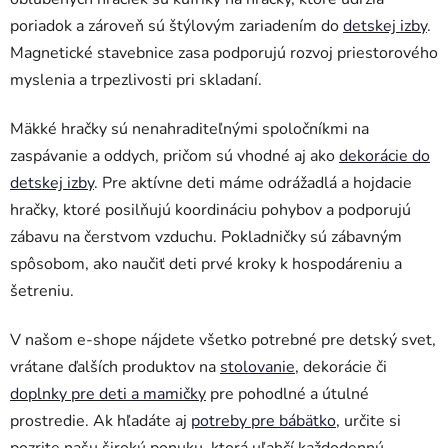
poriadok a zároveň sú štýlovým zariadením do
detskej izby
.
Magnetické stavebnice zasa podporujú rozvoj priestorového
myslenia a trpezlivosti pri skladaní.
Mäkké hračky sú nenahraditeľnými spoločníkmi na
zaspávanie a oddych, pričom sú vhodné aj ako
dekorácie do
detskej izby
. Pre aktívne deti máme odrážadlá a hojdacie
hračky, ktoré posilňujú koordináciu pohybov a podporujú
zábavu na čerstvom vzduchu. Pokladničky sú zábavným
spôsobom, ako naučiť deti prvé kroky k hospodáreniu a
šetreniu.
V našom e-shope nájdete všetko potrebné pre detský svet,
vrátane ďalších produktov na
stolovanie
, dekorácie či
doplnky pre deti a mamičky
pre pohodlné a útulné
prostredie. Ak hľadáte aj
potreby pre bábätko
, určite si
pozrite našu širokú ponuku, ktorá uľahčí každodennú