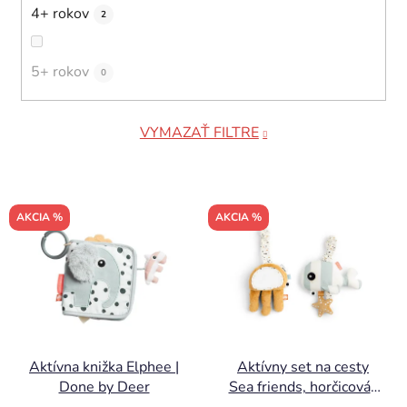
4+ rokov
2
5+ rokov
0
VYMAZAŤ FILTRE
V
AKCIA %
AKCIA %
ý
p
i
s
p
r
Aktívna knižka Elphee |
Aktívny set na cesty
o
Done by Deer
Sea friends, horčicová |
d