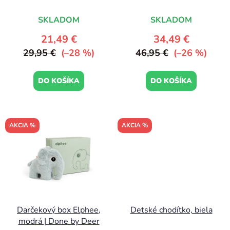
Done by Deer
u
k
SKLADOM
SKLADOM
t
21,49 €
34,49 €
o
29,95 €
(–28 %)
46,95 €
(–26 %)
v
DO KOŠÍKA
DO KOŠÍKA
AKCIA %
AKCIA %
Darčekový box Elphee,
Detské chodítko, biela
modrá | Done by Deer