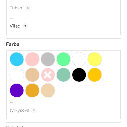
Tuban
0
Vilac
9
Farba
tyrkysova
0