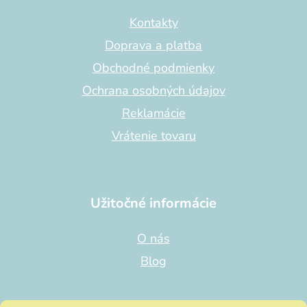
ä
t
Kontakty
i
Doprava a platba
e
Obchodné podmienky
Ochrana osobných údajov
Reklamácie
Vrátenie tovaru
Užitočné informácie
O nás
Blog