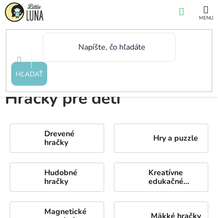
Prejsť
NÁKUP
na
KOŠÍK
obsah
Domov
/
Hračky
HĽADAŤ
Hračky pre deti
Drevené
Hry a puzzle
hračky
Hudobné
Kreatívne
hračky
edukačné
potreby
Magnetické
Mäkké hračky