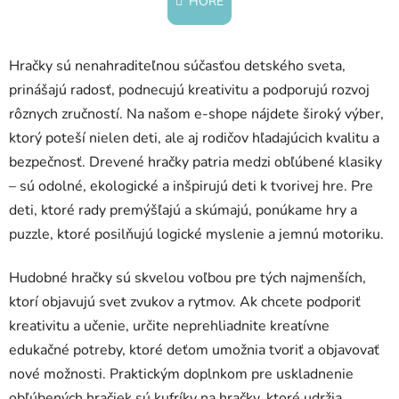
HORE
á
o
d
v
a
a
Hračky sú nenahraditeľnou súčasťou detského sveta,
c
n
i
i
prinášajú radosť, podnecujú kreativitu a podporujú rozvoj
e
e
rôznych zručností. Na našom e-shope nájdete široký výber,
p
ktorý poteší nielen deti, ale aj rodičov hľadajúcich kvalitu a
r
bezpečnosť. Drevené hračky patria medzi obľúbené klasiky
v
k
– sú odolné, ekologické a inšpirujú deti k tvorivej hre. Pre
y
deti, ktoré rady premýšľajú a skúmajú, ponúkame hry a
v
puzzle, ktoré posilňujú logické myslenie a jemnú motoriku.
ý
p
Hudobné hračky sú skvelou voľbou pre tých najmenších,
i
ktorí objavujú svet zvukov a rytmov. Ak chcete podporiť
s
u
kreativitu a učenie, určite neprehliadnite kreatívne
edukačné potreby, ktoré deťom umožnia tvoriť a objavovať
nové možnosti. Praktickým doplnkom pre uskladnenie
obľúbených hračiek sú kufríky na hračky, ktoré udržia