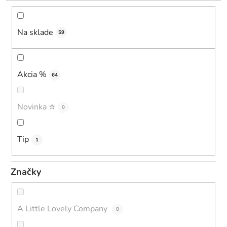
k
t
o
Na sklade
59
v
Akcia %
64
Novinka ✮
0
Tip
1
Značky
A Little Lovely Company
0