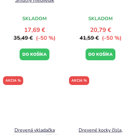
Smutný medvedík
SKLADOM
SKLADOM
17,69 €
20,79 €
35,49 €
(–50 %)
41,59 €
(–50 %)
DO KOŠÍKA
DO KOŠÍKA
AKCIA %
AKCIA %
Drevená vkladačka
Drevené kocky čísla,