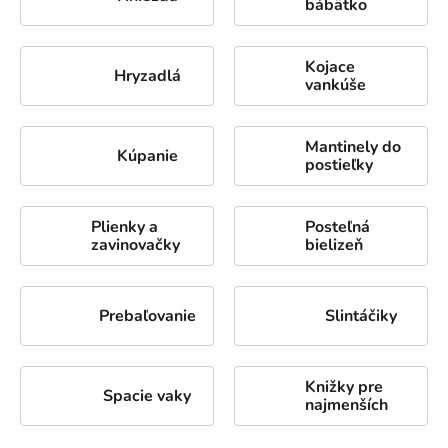
bábätko
Kojace
Hryzadlá
vankúše
Mantinely do
Kúpanie
postieľky
Plienky a
Posteľná
zavinovačky
bielizeň
Prebaľovanie
Slintáčiky
Knižky pre
Spacie vaky
najmenších