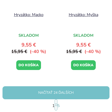
Hryzátko: Macko
Hryzátko: Myška
SKLADOM
SKLADOM
9,55 €
9,55 €
15,95 €
(–40 %)
15,95 €
(–40 %)
DO KOŠÍKA
DO KOŠÍKA
NAČÍTAŤ 24 ĎALŠÍCH
S
1
t
5
r
O