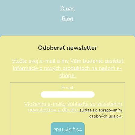
O nás
Blog
Odoberať newsletter
Vložte svoj e-mail a my Vám budeme zasielať
informácie o nových produktoch na našom e-
shope.
Email
Vložením e-mailu súhlasíte so zasielaním
newslettrov a dávate
súhlas so spracovaním
.
osobných údajov
PRIHLÁSIŤ SA