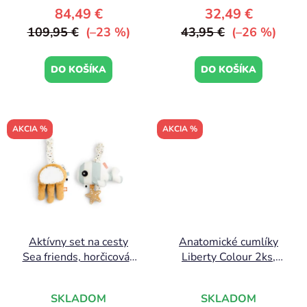
t
84,49 €
32,49 €
o
109,95 €
(–23 %)
43,95 €
(–26 %)
v
DO KOŠÍKA
DO KOŠÍKA
AKCIA %
AKCIA %
Aktívny set na cesty
Anatomické cumlíky
Sea friends, horčicová |
Liberty Colour 2ks,
Done by Deer
Ivory/Blush
SKLADOM
SKLADOM