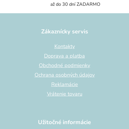
až do 30 dní ZADARMO
Z
á
p
Zákaznícky servis
ä
t
Kontakty
i
Doprava a platba
e
Obchodné podmienky
Ochrana osobných údajov
Reklamácie
Vrátenie tovaru
Užitočné informácie