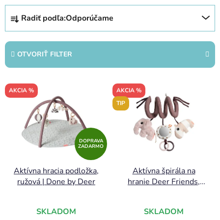
R
Radiť podľa:
Odporúčame
a
d
e
OTVORIŤ FILTER
n
i
V
e
AKCIA %
AKCIA %
ý
p
TIP
p
r
i
o
s
d
DOPRAVA
p
ZADARMO
u
r
k
Aktívna hracia podložka,
Aktívna špirála na
o
t
ružová | Done by Deer
hranie Deer Friends,
d
o
ružová | Done by Deer
u
v
k
SKLADOM
SKLADOM