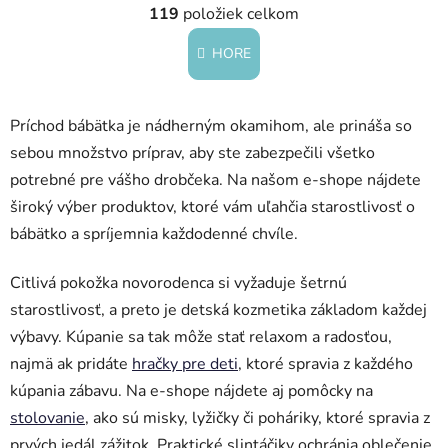
á
119
položiek celkom
v
n
l
k
HORE
á
o
d
v
a
a
Príchod bábätka je nádherným okamihom, ale prináša so
c
n
i
i
sebou množstvo príprav, aby ste zabezpečili všetko
e
e
potrebné pre vášho drobčeka. Na našom e-shope nájdete
p
široký výber produktov, ktoré vám uľahčia starostlivosť o
r
bábätko a spríjemnia každodenné chvíle.
v
k
y
Citlivá pokožka novorodenca si vyžaduje šetrnú
v
starostlivosť, a preto je detská kozmetika základom každej
ý
výbavy. Kúpanie sa tak môže stať relaxom a radosťou,
p
najmä ak pridáte
hračky pre deti
, ktoré spravia z každého
i
kúpania zábavu. Na e-shope nájdete aj pomôcky na
s
u
stolovanie
, ako sú misky, lyžičky či poháriky, ktoré spravia z
prvých jedál zážitok. Praktické slintáčiky ochránia oblečenie