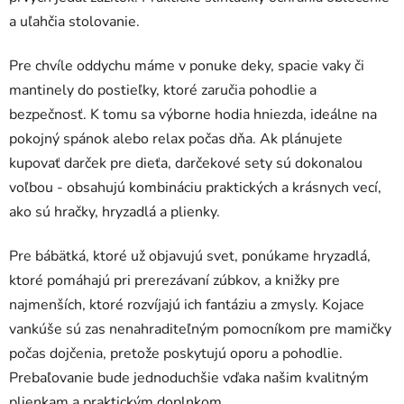
a uľahčia stolovanie.
Pre chvíle oddychu máme v ponuke deky, spacie vaky či
mantinely do postieľky, ktoré zaručia pohodlie a
bezpečnosť. K tomu sa výborne hodia hniezda, ideálne na
pokojný spánok alebo relax počas dňa. Ak plánujete
kupovať darček pre dieťa, darčekové sety sú dokonalou
voľbou - obsahujú kombináciu praktických a krásnych vecí,
ako sú hračky, hryzadlá a plienky.
Pre bábätká, ktoré už objavujú svet, ponúkame hryzadlá,
ktoré pomáhajú pri prerezávaní zúbkov, a knižky pre
najmenších, ktoré rozvíjajú ich fantáziu a zmysly. Kojace
vankúše sú zas nenahraditeľným pomocníkom pre mamičky
počas dojčenia, pretože poskytujú oporu a pohodlie.
Prebaľovanie bude jednoduchšie vďaka našim kvalitným
plienkam a praktickým doplnkom.