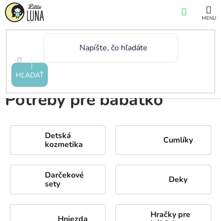
Prejsť
NÁKUP
na
KOŠÍK
obsah
Domov
/
Potreby pre bábätko
HĽADAŤ
Potreby pre bábätko
Detská
Cumlíky
kozmetika
Darčekové
Deky
sety
Hračky pre
Hniezda