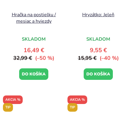
Hračka na postielku /
Hryzátko: Jeleň
mesiac a hviezdy
SKLADOM
SKLADOM
16,49 €
9,55 €
32,99 €
(–50 %)
15,95 €
(–40 %)
DO KOŠÍKA
DO KOŠÍKA
AKCIA %
AKCIA %
TIP
TIP