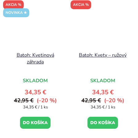
AKCIA %
AKCIA %
NOVINKA ✮
Batoh: Kvetinová
Batoh: Kvety – ružový
záhrada
SKLADOM
SKLADOM
34,35 €
34,35 €
42,95 €
(–20 %)
42,95 €
(–20 %)
Jednotková
Jednotková
34,35 € / 1 ks
34,35 € / 1 ks
cena:
cena:
DO KOŠÍKA
DO KOŠÍKA