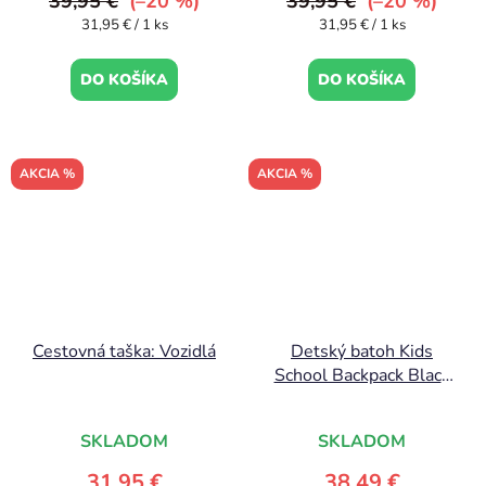
39,95 €
(–20 %)
39,95 €
(–20 %)
Jednotková
Jednotková
31,95 € / 1 ks
31,95 € / 1 ks
cena:
cena:
DO KOŠÍKA
DO KOŠÍKA
AKCIA %
AKCIA %
Cestovná taška: Vozidlá
Detský batoh Kids
School Backpack Black
Gold
SKLADOM
SKLADOM
31,95 €
38,49 €