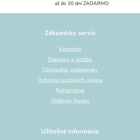
až do 30 dní ZADARMO
Z
á
p
Zákaznícky servis
ä
t
Kontakty
i
Doprava a platba
e
Obchodné podmienky
Ochrana osobných údajov
Reklamácie
Vrátenie tovaru
Užitočné informácie