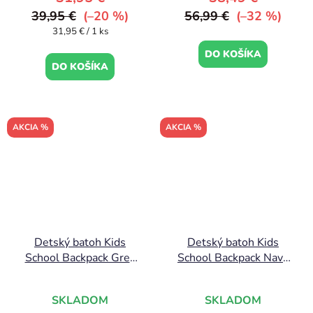
39,95 €
(–20 %)
56,99 €
(–32 %)
Jednotková
31,95 € / 1 ks
cena:
DO KOŠÍKA
DO KOŠÍKA
AKCIA %
AKCIA %
Detský batoh Kids
Detský batoh Kids
School Backpack Grey
School Backpack Navy
Off White
White
SKLADOM
SKLADOM