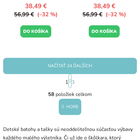
38,49 €
38,49 €
56,99 €
(–32 %)
56,99 €
(–32 %)
DO KOŠÍKA
DO KOŠÍKA
NAČÍTAŤ 24 ĎALŠÍCH
S
1
t
3
r
O
á
58
položiek celkom
v
n
l
k
HORE
á
o
d
v
a
a
Detské batohy a tašky sú neoddeliteľnou súčasťou výbavy
c
n
i
i
každého malého výletníka. Či už ide o škôlkara, ktorý