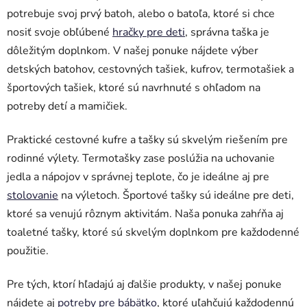
e
e
potrebuje svoj prvý batoh, alebo o batoľa, ktoré si chce
p
nosiť svoje obľúbené
hračky pre deti
, správna taška je
r
dôležitým doplnkom. V našej ponuke nájdete výber
v
k
detských batohov, cestovných tašiek, kufrov, termotašiek a
y
športových tašiek, ktoré sú navrhnuté s ohľadom na
v
potreby detí a mamičiek.
ý
p
Praktické cestovné kufre a tašky sú skvelým riešením pre
i
rodinné výlety. Termotašky zase poslúžia na uchovanie
s
u
jedla a nápojov v správnej teplote, čo je ideálne aj pre
stolovanie
na výletoch. Športové tašky sú ideálne pre deti,
ktoré sa venujú rôznym aktivitám. Naša ponuka zahŕňa aj
toaletné tašky, ktoré sú skvelým doplnkom pre každodenné
použitie.
Pre tých, ktorí hľadajú aj ďalšie produkty, v našej ponuke
nájdete aj
potreby pre bábätko
, ktoré uľahčujú každodennú