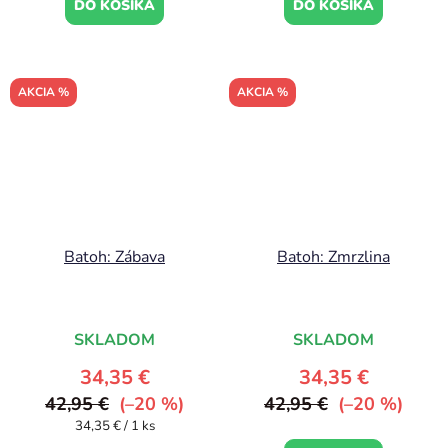
DO KOŠÍKA
DO KOŠÍKA
AKCIA %
AKCIA %
Batoh: Zábava
Batoh: Zmrzlina
SKLADOM
SKLADOM
34,35 €
34,35 €
42,95 €
(–20 %)
42,95 €
(–20 %)
Jednotková
34,35 € / 1 ks
cena: