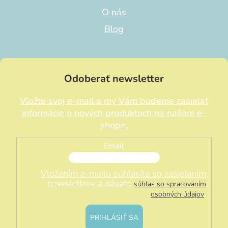
O nás
Blog
Odoberať newsletter
Vložte svoj e-mail a my Vám budeme zasielať
informácie o nových produktoch na našom e-
shope.
Email
Vložením e-mailu súhlasíte so zasielaním
newslettrov a dávate
súhlas so spracovaním
.
osobných údajov
PRIHLÁSIŤ SA