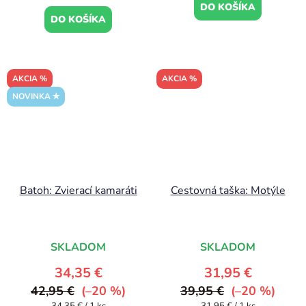
DO KOŠÍKA
DO KOŠÍKA
AKCIA %
AKCIA %
NOVINKA ✮
Batoh: Zvierací kamaráti
Cestovná taška: Motýle
SKLADOM
SKLADOM
34,35 €
31,95 €
42,95 €
(–20 %)
39,95 €
(–20 %)
Jednotková
Jednotková