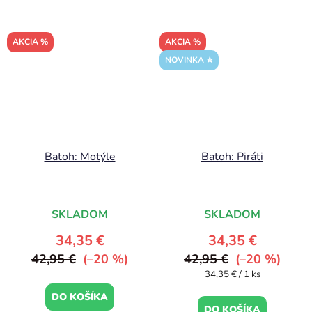
AKCIA %
AKCIA %
NOVINKA ✮
Batoh: Motýle
Batoh: Piráti
SKLADOM
SKLADOM
34,35 €
34,35 €
42,95 €
(–20 %)
42,95 €
(–20 %)
Jednotková
34,35 € / 1 ks
cena:
DO KOŠÍKA
DO KOŠÍKA