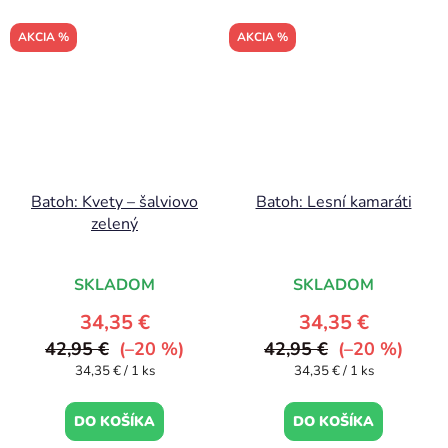
AKCIA %
AKCIA %
Batoh: Kvety – šalviovo
Batoh: Lesní kamaráti
zelený
SKLADOM
SKLADOM
34,35 €
34,35 €
42,95 €
(–20 %)
42,95 €
(–20 %)
Jednotková
Jednotková
34,35 € / 1 ks
34,35 € / 1 ks
cena:
cena:
DO KOŠÍKA
DO KOŠÍKA