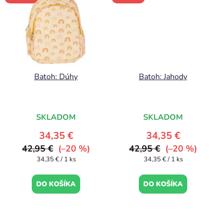
Batoh: Dúhy
Batoh: Jahody
SKLADOM
SKLADOM
34,35 €
34,35 €
42,95 €
(–20 %)
42,95 €
(–20 %)
Jednotková
Jednotková
34,35 € / 1 ks
34,35 € / 1 ks
cena:
cena:
DO KOŠÍKA
DO KOŠÍKA