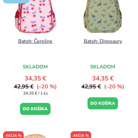
p
r
i
o
s
d
p
u
r
k
Batoh: Čerešne
Batoh: Dinosaury
o
t
d
o
u
v
k
SKLADOM
SKLADOM
t
34,35 €
34,35 €
o
42,95 €
(–20 %)
42,95 €
(–20 %)
v
Jednotková
34,35 € / 1 ks
cena:
DO KOŠÍKA
DO KOŠÍKA
AKCIA %
AKCIA %