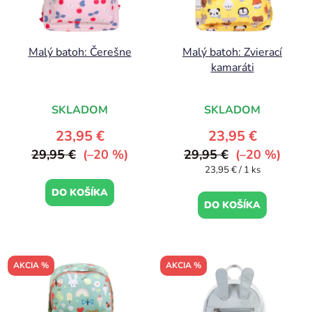
Malý batoh: Čerešne
Malý batoh: Zvierací
kamaráti
SKLADOM
SKLADOM
23,95 €
23,95 €
29,95 €
(–20 %)
29,95 €
(–20 %)
Jednotková
23,95 € / 1 ks
cena:
DO KOŠÍKA
DO KOŠÍKA
AKCIA %
AKCIA %