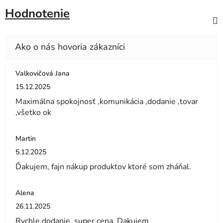
Hodnotenie
Valkovičová Jana
Hodnotenie obchodu je 5 z 5 hviezdičiek.
15.12.2025
Maximálna spokojnosť ,komunikácia ,dodanie ,tovar
,všetko ok
Martin
Hodnotenie obchodu je 5 z 5 hviezdičiek.
5.12.2025
Ďakujem, fajn nákup produktov ktoré som zháňal.
Alena
Hodnotenie obchodu je 5 z 5 hviezdičiek.
26.11.2025
Rychle dodanie, super cena. Dakujem