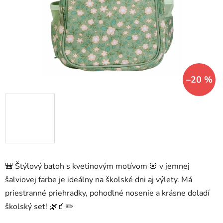
hviezdičiek.
–20 %
🎒 Štýlový batoh s kvetinovým motívom 🌸 v jemnej
šalviovej farbe je ideálny na školské dni aj výlety. Má
priestranné priehradky, pohodlné nosenie a krásne doladí
školský set! 🌿🧃✏️