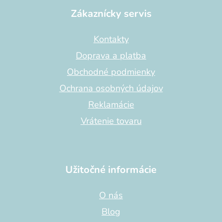
á
p
Zákaznícky servis
ä
t
Kontakty
i
Doprava a platba
e
Obchodné podmienky
Ochrana osobných údajov
Reklamácie
Vrátenie tovaru
Užitočné informácie
O nás
Blog