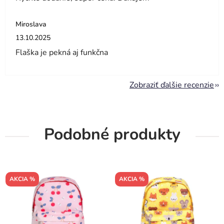
Miroslava
Hodnotenie obchodu je 5 z 5 hviezdičiek.
13.10.2025
Flaška je pekná aj funkčna
Zobraziť ďalšie recenzie
Podobné produkty
AKCIA %
AKCIA %