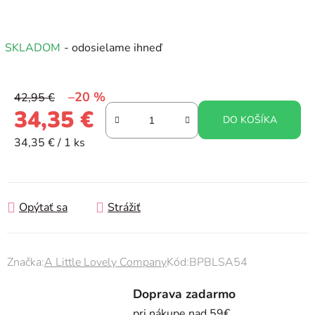
SKLADOM
- odosielame ihneď
–20 %
42,95 €
34,35 €
DO KOŠÍKA
Jednotková cena:
34,35 € / 1 ks
Opýtať sa
Strážiť
Značka:
A Little Lovely Company
Kód:
BPBLSA54
Doprava zadarmo
pri nákupe nad 59€