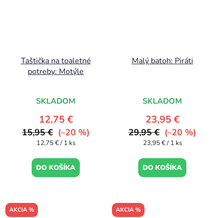
Taštička na toaletné
Malý batoh: Piráti
potreby: Motýle
SKLADOM
SKLADOM
12,75 €
23,95 €
15,95 €
(–20 %)
29,95 €
(–20 %)
Jednotková
Jednotková
12,75 € / 1 ks
23,95 € / 1 ks
cena:
cena:
DO KOŠÍKA
DO KOŠÍKA
AKCIA %
AKCIA %