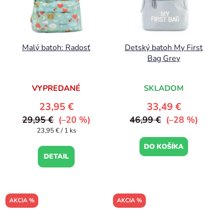
Malý batoh: Radosť
Detský batoh My First
Bag Grey
VYPREDANÉ
SKLADOM
23,95 €
33,49 €
29,95 €
(–20 %)
46,99 €
(–28 %)
Jednotková
23,95 € / 1 ks
cena:
DO KOŠÍKA
DETAIL
AKCIA %
AKCIA %