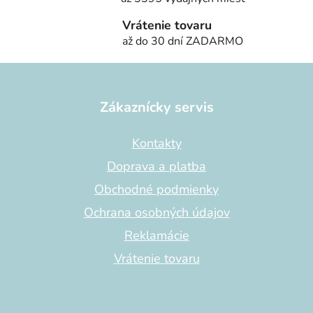
Vrátenie tovaru
až do 30 dní ZADARMO
Z
á
p
Zákaznícky servis
ä
t
Kontakty
i
Doprava a platba
e
Obchodné podmienky
Ochrana osobných údajov
Reklamácie
Vrátenie tovaru