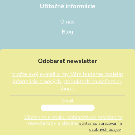
Užitočné informácie
O nás
Blog
Odoberať newsletter
Vložte svoj e-mail a my Vám budeme zasielať
informácie o nových produktoch na našom e-
shope.
Email
Vložením e-mailu súhlasíte so zasielaním
newslettrov a dávate
súhlas so spracovaním
.
osobných údajov