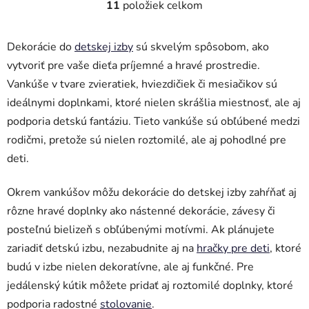
11
položiek celkom
O
v
l
Dekorácie do
detskej izby
sú skvelým spôsobom, ako
á
vytvoriť pre vaše dieťa príjemné a hravé prostredie.
d
Vankúše v tvare zvieratiek, hviezdičiek či mesiačikov sú
a
c
ideálnymi doplnkami, ktoré nielen skrášlia miestnosť, ale aj
i
podporia detskú fantáziu. Tieto vankúše sú obľúbené medzi
e
rodičmi, pretože sú nielen roztomilé, ale aj pohodlné pre
p
deti.
r
v
Okrem vankúšov môžu dekorácie do detskej izby zahŕňať aj
k
y
rôzne hravé doplnky ako nástenné dekorácie, závesy či
v
posteľnú bielizeň s obľúbenými motívmi. Ak plánujete
ý
zariadiť detskú izbu, nezabudnite aj na
hračky pre deti
, ktoré
p
budú v izbe nielen dekoratívne, ale aj funkčné. Pre
i
s
jedálenský kútik môžete pridať aj roztomilé doplnky, ktoré
u
podporia radostné
stolovanie
.