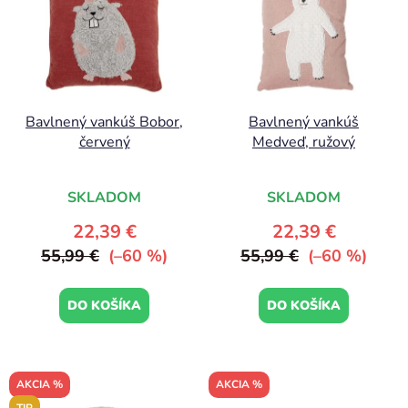
p
r
i
o
s
d
p
u
r
k
Bavlnený vankúš Bobor,
Bavlnený vankúš
o
t
červený
Medveď, ružový
d
o
u
v
k
SKLADOM
SKLADOM
t
22,39 €
22,39 €
o
55,99 €
(–60 %)
55,99 €
(–60 %)
v
DO KOŠÍKA
DO KOŠÍKA
AKCIA %
AKCIA %