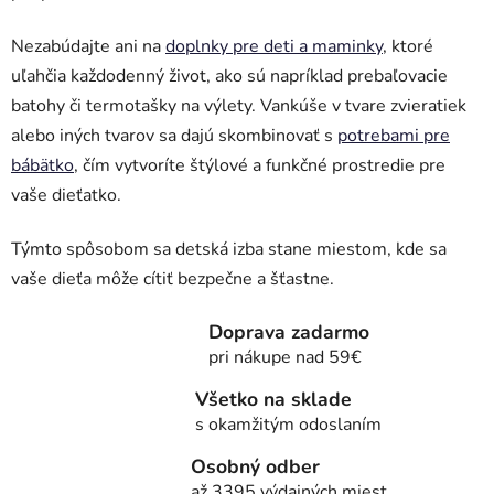
Nezabúdajte ani na
doplnky pre deti a maminky
, ktoré
uľahčia každodenný život, ako sú napríklad prebaľovacie
batohy či termotašky na výlety. Vankúše v tvare zvieratiek
alebo iných tvarov sa dajú skombinovať s
potrebami pre
bábätko
, čím vytvoríte štýlové a funkčné prostredie pre
vaše dieťatko.
Týmto spôsobom sa detská izba stane miestom, kde sa
vaše dieťa môže cítiť bezpečne a šťastne.
Doprava zadarmo
pri nákupe nad 59€
Všetko na sklade
s okamžitým odoslaním
Osobný odber
až 3395 výdajných miest