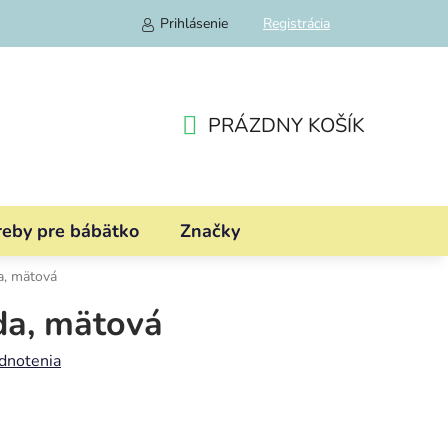
Prihlásenie
Registrácia
PRÁZDNY KOŠÍK
NÁKUPNÝ
KOŠÍK
reby pre bábätko
Značky
a, mätová
da, mätová
dnotenia