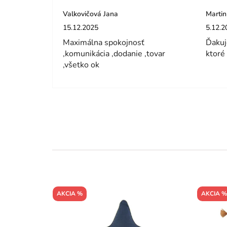
Valkovičová Jana
Martin
Hodnotenie obchodu je 5 z 5 hviezdičiek.
Hodnot
15.12.2025
5.12.2
Maximálna spokojnosť
Ďakuj
,komunikácia ,dodanie ,tovar
ktoré
,všetko ok
AKCIA %
AKCIA %