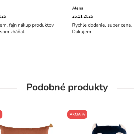
Alena
enie obchodu je 5 z 5 hviezdičiek.
Hodnotenie obchodu je 5 z 5 hviez
025
26.11.2025
em, fajn nákup produktov
Rychle dodanie, super cena.
 som zháňal.
Dakujem
Podobné produkty
AKCIA %