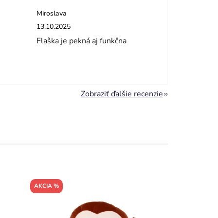
Miroslava
dičiek.
Hodnotenie obchodu je 5 z 5 hviezdičiek.
13.10.2025
Flaška je pekná aj funkčna
Zobraziť ďalšie recenzie
AKCIA %