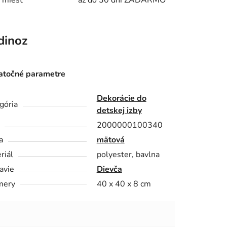
 miest
až do 30 dní ZADARMO
inoz
točné parametre
Dekorácie do
gória
detskej izby
2000000100340
a
mätová
riál
polyester, bavlna
avie
Dievča
mery
40 x 40 x 8 cm