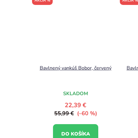
AKCIA %
AKCIA %
Bavlnený vankúš Bobor, červený
Bavl
SKLADOM
22,39 €
55,99 €
(–60 %)
DO KOŠÍKA