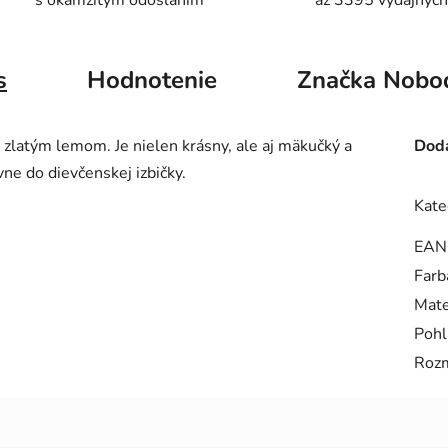
s okamžitým odoslaním
až 3395 výdajných
s
Hodnotenie
Značka
Nobod
 zlatým lemom. Je nielen krásny, ale aj mäkučký a
Doda
e do dievčenskej izbičky.
Kate
EAN
Farb
Mate
Pohl
Roz