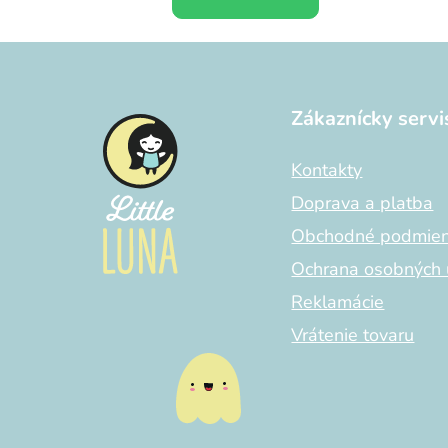
Z
á
Zákaznícky servi
p
ä
Kontakty
t
i
Doprava a platba
e
Obchodné podmie
Ochrana osobných 
Reklamácie
Vrátenie tovaru