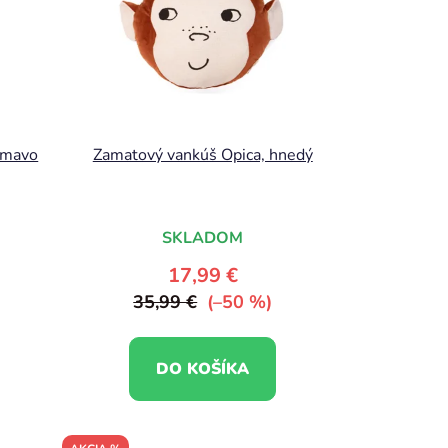
tmavo
Zamatový vankúš Opica, hnedý
SKLADOM
17,99 €
35,99 €
(–50 %)
DO KOŠÍKA