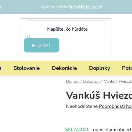
og
Máte otázku?
info@littleluna.sk
HĽADAŤ
a
Stolovanie
Dekorácie
Doplnky
Pot
Domov
/
Dekorácie
/
Vankúš Hviezd
Vankúš Hviez
Priemerné
Neohodnotené
Podrobnosti ho
hodnotenie
produktu
SKLADOM
- odosielame ihneď
je