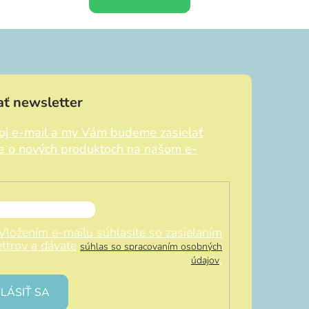
ť newsletter
voj e-mail a my Vám budeme zasielať
ie o nových produktoch na našom e-
Vložením e-mailu súhlasíte so zasielaním
ttrov a dávate
súhlas so spracovaním osobných
.
údajov
LÁSIŤ SA