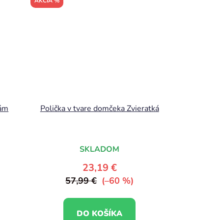
AKCIA %
rám
Polička v tvare domčeka Zvieratká
SKLADOM
23,19 €
57,99 €
(–60 %)
DO KOŠÍKA