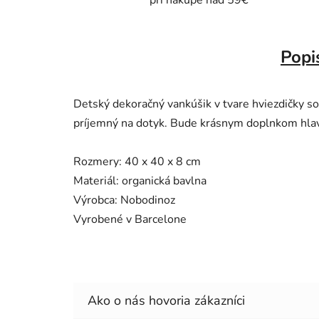
pri nákupe nad 59€
Popi
Detský dekoračný vankúšik v tvare hviezdičky so
príjemný na dotyk. Bude krásnym doplnkom hlavn
Rozmery: 40 x 40 x 8 cm
Materiál: organická bavlna
Výrobca: Nobodinoz
Vyrobené v Barcelone