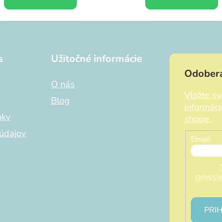
s
Užitočné informácie
Odobera
O nás
Vložte s
Blog
informác
nky
shope.
údajov
Email
newsle
PRIH