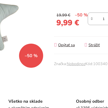
0,0
z
–50 %
19,99 €
5
9,99 €
hviezdičiek.
Jednotková cena:
Opýtať sa
Strážiť
–50 %
Značka:
Nobodinoz
Kód:
100340
Všetko na sklade
Osobný odber