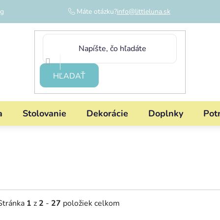
og
Máte otázku?
info@littleluna.sk
HĽADAŤ
a
Stolovanie
Dekorácie
Doplnky
Pot
Stránka
1
z
2
-
27
položiek celkom