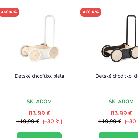
V
AKCIA %
AKCIA %
ý
p
s
p
r
o
d
Detské chodítko, biela
Detské chodítko, č
u
k
t
SKLADOM
SKLADOM
o
v
83,99 €
83,99 €
119,99 €
(–30 %)
119,99 €
(–30