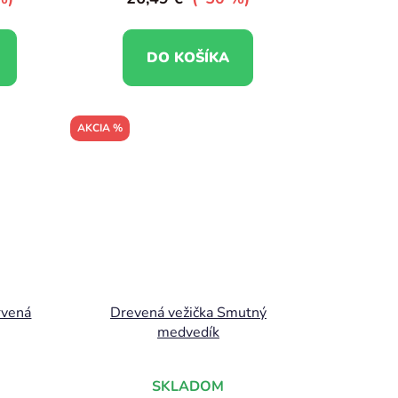
DO KOŠÍKA
AKCIA %
rvená
Drevená vežička Smutný
medvedík
SKLADOM