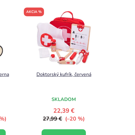
d
e
AKCIA %
n
i
e
p
r
o
d
u
ierna
Doktorský kufrík, červená
k
t
o
SKLADOM
v
22,39 €
 %)
27,99 €
(–20 %)