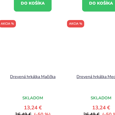
DO KOŠÍKA
DO KOŠÍKA
AKCIA %
AKCIA %
Drevená hrkálka Mačička
Drevená hrkálka Me
SKLADOM
SKLADOM
13,24 €
13,24 €
26,49 €
(–50 %)
26,49 €
(–50 