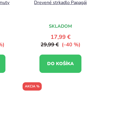
amuty
Drevené strkadlo Papagáj
SKLADOM
17,99 €
%)
29,99 €
(–40 %)
DO KOŠÍKA
AKCIA %