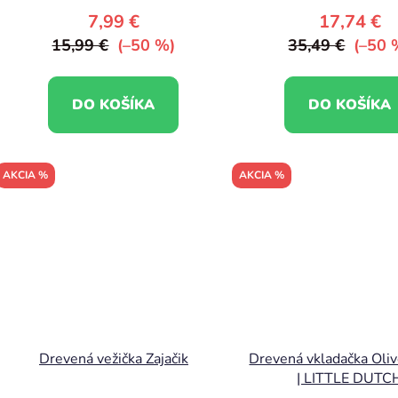
7,99 €
17,74 €
15,99 €
(–50 %)
35,49 €
(–50 
DO KOŠÍKA
DO KOŠÍKA
AKCIA %
AKCIA %
Drevená vežička Zajačik
Drevená vkladačka Oli
| LITTLE DUTC