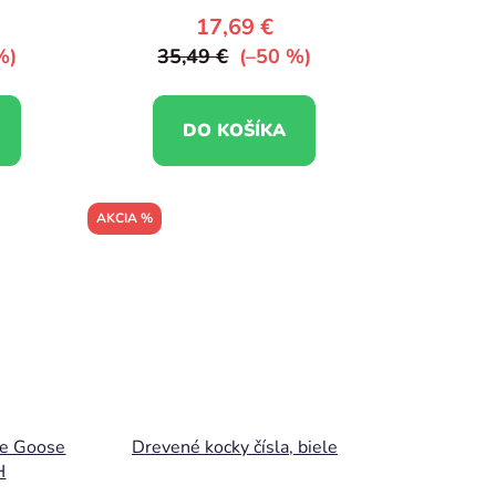
17,69 €
%)
35,49 €
(–50 %)
DO KOŠÍKA
AKCIA %
ve Goose
Drevené kocky čísla, biele
H