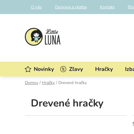
Prejsť
O nás
Doprava a platba
Kontakt
Bl
na
obsah
Novinky
Zľavy
Hračky
Izb
Domov
/
Hračky
/
Drevené hračky
Drevené hračky
B
o