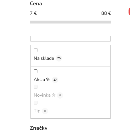
č
Cena
n
7
€
88
€
ý
p
i
a
n
e
l
Na sklade
25
Akcia %
27
Novinka ✮
0
Tip
0
Značky