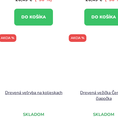
DO KOŠÍKA
DO KOŠÍKA
AKCIA %
AKCIA %
Drevená veľryba na kolieskach
Drevená vežička Če
čiapočka
SKLADOM
SKLADOM