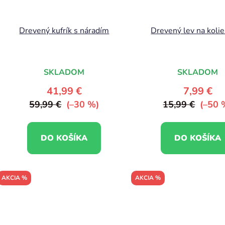
Drevený kufrík s náradím
Drevený lev na koli
SKLADOM
SKLADOM
41,99 €
7,99 €
59,99 €
(–30 %)
15,99 €
(–50 
DO KOŠÍKA
DO KOŠÍKA
AKCIA %
AKCIA %