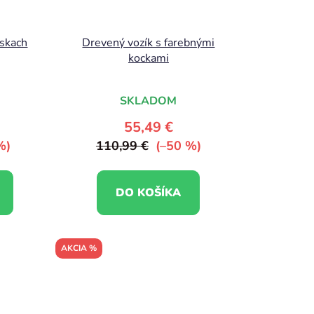
eskach
Drevený vozík s farebnými
kockami
SKLADOM
55,49 €
%)
110,99 €
(–50 %)
DO KOŠÍKA
AKCIA %