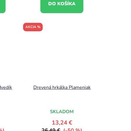
DO KOŠÍKA
AKCIA %
dvedík
Drevená hrkálka Plameniak
SKLADOM
13,24 €
%)
26,49 €
(–50 %)