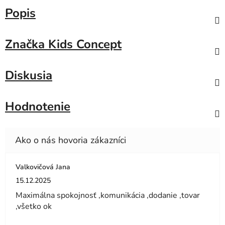
Popis
Značka
Kids Concept
Diskusia
Hodnotenie
Valkovičová Jana
Hodnotenie obchodu je 5 z 5 hviezdičiek.
15.12.2025
Maximálna spokojnosť ,komunikácia ,dodanie ,tovar
,všetko ok