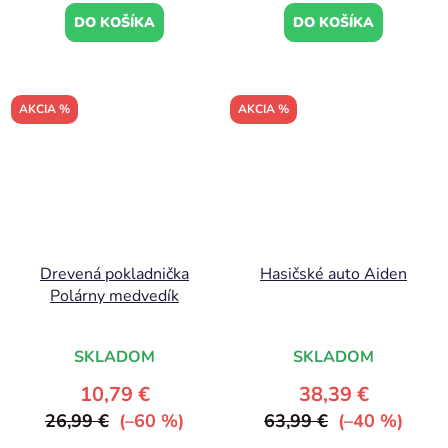
DO KOŠÍKA
DO KOŠÍKA
AKCIA %
AKCIA %
Drevená pokladnička
Hasičské auto Aiden
Polárny medvedík
SKLADOM
SKLADOM
10,79 €
38,39 €
26,99 €
(–60 %)
63,99 €
(–40 %)