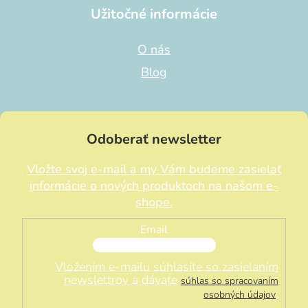
Užitočné informácie
O nás
Blog
Odoberať newsletter
Vložte svoj e-mail a my Vám budeme zasielať
informácie o nových produktoch na našom e-
shope.
Email
Vložením e-mailu súhlasíte so zasielaním
newslettrov a dávate
súhlas so spracovaním
.
osobných údajov