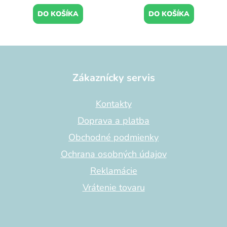
DO KOŠÍKA
DO KOŠÍKA
Z
á
p
Zákaznícky servis
ä
t
Kontakty
i
Doprava a platba
e
Obchodné podmienky
Ochrana osobných údajov
Reklamácie
Vrátenie tovaru