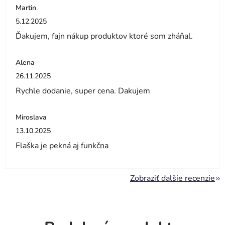
Martin
Hodnotenie obchodu je 5 z 5 hviezdičiek.
5.12.2025
Ďakujem, fajn nákup produktov ktoré som zháňal.
Alena
Hodnotenie obchodu je 5 z 5 hviezdičiek.
26.11.2025
Rychle dodanie, super cena. Dakujem
Miroslava
Hodnotenie obchodu je 5 z 5 hviezdičiek.
13.10.2025
Flaška je pekná aj funkčna
Zobraziť ďalšie recenzie