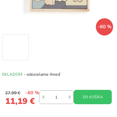
–60 %
SKLADOM
- odosielame ihneď
–60 %
27,99 €
DO KOŠÍKA
11,19 €
Jednotková cena: