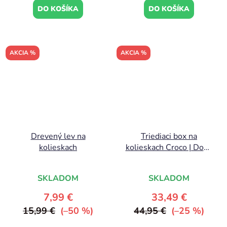
DO KOŠÍKA
DO KOŠÍKA
AKCIA %
AKCIA %
Drevený lev na
Triediaci box na
kolieskach
kolieskach Croco | Done
by Deer
SKLADOM
SKLADOM
7,99 €
33,49 €
15,99 €
(–50 %)
44,95 €
(–25 %)