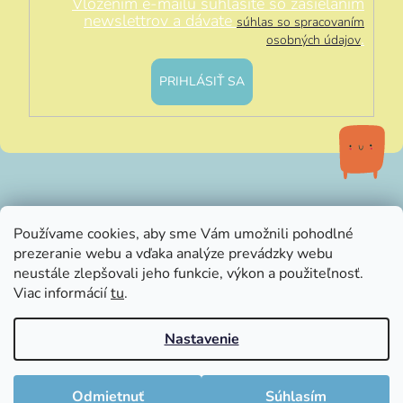
Vložením e-mailu súhlasíte so zasielaním
newslettrov a dávate
súhlas so spracovaním
.
osobných údajov
PRIHLÁSIŤ SA
info@littleluna.sk
Používame cookies, aby sme Vám umožnili pohodlné
prezeranie webu a vďaka analýze prevádzky webu
neustále zlepšovali jeho funkcie, výkon a použiteľnosť.
Viac informácií
tu
.
Nastavenie
Vytvoril Shoptet
Copyright 2026
LittleLuna.sk
. Všetky práva vyhradené.
Odmietnuť
Súhlasím