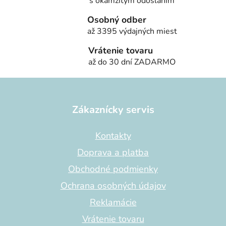
s okamžitým odoslaním
Osobný odber
až 3395 výdajných miest
Vrátenie tovaru
až do 30 dní ZADARMO
Z
á
p
Zákaznícky servis
ä
t
Kontakty
i
Doprava a platba
e
Obchodné podmienky
Ochrana osobných údajov
Reklamácie
Vrátenie tovaru