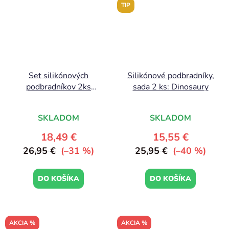
TIP
Set silikónových
Silikónové podbradníky,
podbradníkov 2ks
sada 2 ks: Dinosaury
Peekaboo, zelená |
Done by Deer
SKLADOM
SKLADOM
18,49 €
15,55 €
26,95 €
(–31 %)
25,95 €
(–40 %)
DO KOŠÍKA
DO KOŠÍKA
AKCIA %
AKCIA %