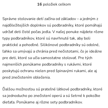
16
položiek celkom
O
v
l
Správne stolovanie detí začína od základov – a jedným z
á
najdôležitejších doplnkov sú podbradníky, ktoré pomáhajú
d
udržať deti čisté počas jedla. V našej ponuke nájdete rôzne
a
c
typy podbradníkov, ktoré sú navrhnuté tak, aby boli
i
praktické a pohodlné. Silikónové podbradníky sú odolné,
e
ľahko sa umývajú a chránia pred nečistotami, čo je ideálne
p
pre deti, ktoré sa učia samostatne stolovať. Pre tých
r
najmenších ponúkame podbradníky s rukávmi, ktoré
v
k
poskytujú ochranu nielen pred špinavými rukami, ale aj
y
pred znečistením oblečenia.
v
ý
Ďalšou možnosťou sú prateľné látkové podbradníky, ktoré
p
sa jednoducho po znečistení operú a sú šetrné k pokožke
i
s
dieťaťa. Ponúkame aj rôzne sety podbradníkov.
u