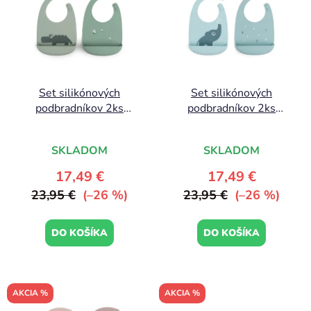
p
r
i
o
s
d
p
u
r
k
Set silikónových
Set silikónových
o
t
podbradníkov 2ks
podbradníkov 2ks
d
o
Croco, zelená | Done by
Elphee, modrá | Done
u
v
Deer
by Deer
k
SKLADOM
SKLADOM
t
17,49 €
17,49 €
o
23,95 €
(–26 %)
23,95 €
(–26 %)
v
DO KOŠÍKA
DO KOŠÍKA
AKCIA %
AKCIA %