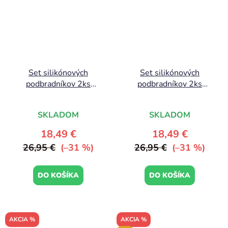
Set silikónových
Set silikónových
podbradníkov 2ks
podbradníkov 2ks
Peekaboo, modrá |
Peekaboo, ružová |
Done by Deer
Done by Deer
SKLADOM
SKLADOM
18,49 €
18,49 €
26,95 €
(–31 %)
26,95 €
(–31 %)
DO KOŠÍKA
DO KOŠÍKA
AKCIA %
AKCIA %