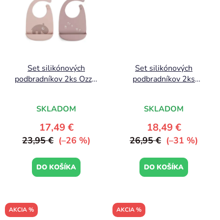
Set silikónových
Set silikónových
podbradníkov 2ks Ozzo,
podbradníkov 2ks
ružová | Done by Deer
Peekaboo, horčicová |
Done by Deer
SKLADOM
SKLADOM
17,49 €
18,49 €
23,95 €
(–26 %)
26,95 €
(–31 %)
DO KOŠÍKA
DO KOŠÍKA
AKCIA %
AKCIA %