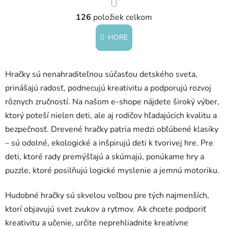
r
O
á
126
položiek celkom
v
n
l
k
HORE
á
o
d
v
a
a
Hračky sú nenahraditeľnou súčasťou detského sveta,
c
n
i
i
prinášajú radosť, podnecujú kreativitu a podporujú rozvoj
e
e
rôznych zručností. Na našom e-shope nájdete široký výber,
p
ktorý poteší nielen deti, ale aj rodičov hľadajúcich kvalitu a
r
bezpečnosť. Drevené hračky patria medzi obľúbené klasiky
v
k
– sú odolné, ekologické a inšpirujú deti k tvorivej hre. Pre
y
deti, ktoré rady premýšľajú a skúmajú, ponúkame hry a
v
puzzle, ktoré posilňujú logické myslenie a jemnú motoriku.
ý
p
Hudobné hračky sú skvelou voľbou pre tých najmenších,
i
ktorí objavujú svet zvukov a rytmov. Ak chcete podporiť
s
u
kreativitu a učenie, určite neprehliadnite kreatívne