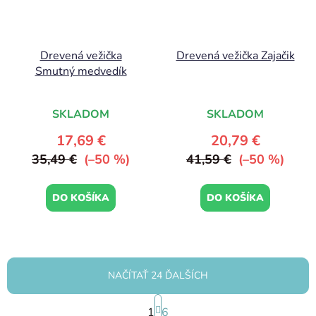
Drevená vežička
Drevená vežička Zajačik
Smutný medvedík
SKLADOM
SKLADOM
17,69 €
20,79 €
35,49 €
(–50 %)
41,59 €
(–50 %)
DO KOŠÍKA
DO KOŠÍKA
NAČÍTAŤ 24 ĎALŠÍCH
S
1
t
6