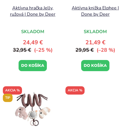
r
k
Aktívna hračka Jelly,
Aktívna knižka Elphee |
o
t
ružová | Done by Deer
Done by Deer
d
o
u
v
k
SKLADOM
SKLADOM
t
24,49 €
21,49 €
o
32,95 €
(–25 %)
29,95 €
(–28 %)
v
DO KOŠÍKA
DO KOŠÍKA
AKCIA %
AKCIA %
TIP