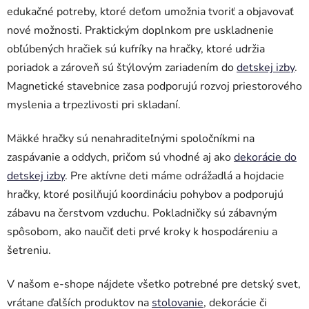
edukačné potreby, ktoré deťom umožnia tvoriť a objavovať
nové možnosti. Praktickým doplnkom pre uskladnenie
obľúbených hračiek sú kufríky na hračky, ktoré udržia
poriadok a zároveň sú štýlovým zariadením do
detskej izby
.
Magnetické stavebnice zasa podporujú rozvoj priestorového
myslenia a trpezlivosti pri skladaní.
Mäkké hračky sú nenahraditeľnými spoločníkmi na
zaspávanie a oddych, pričom sú vhodné aj ako
dekorácie do
detskej izby
. Pre aktívne deti máme odrážadlá a hojdacie
hračky, ktoré posilňujú koordináciu pohybov a podporujú
zábavu na čerstvom vzduchu. Pokladničky sú zábavným
spôsobom, ako naučiť deti prvé kroky k hospodáreniu a
šetreniu.
V našom e-shope nájdete všetko potrebné pre detský svet,
vrátane ďalších produktov na
stolovanie
, dekorácie či