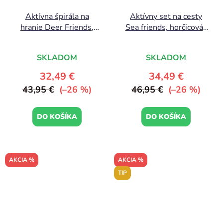
Aktívna špirála na
Aktívny set na cesty
hranie Deer Friends,
Sea friends, horčicová |
ružová | Done by Deer
Done by Deer
SKLADOM
SKLADOM
32,49 €
34,49 €
43,95 €
(–26 %)
46,95 €
(–26 %)
DO KOŠÍKA
DO KOŠÍKA
AKCIA %
AKCIA %
TIP