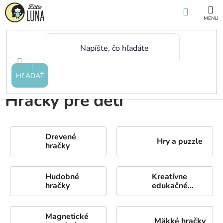
Prejsť
NÁKUP
na
KOŠÍK
obsah
Domov
/
Hračky
HĽADAŤ
Hračky pre deti
Drevené
Hry a puzzle
hračky
Hudobné
Kreatívne
hračky
edukačné
potreby
Magnetické
Mäkké hračky