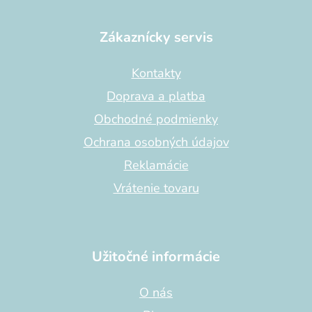
Z
á
p
Zákaznícky servis
ä
t
Kontakty
i
Doprava a platba
e
Obchodné podmienky
Ochrana osobných údajov
Reklamácie
Vrátenie tovaru
Užitočné informácie
O nás