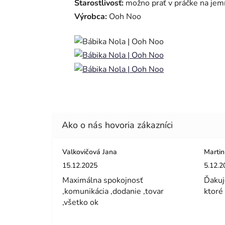
Starostlivosť:
možno prať v práčke na jem
Výrobca:
Ooh Noo
Valkovičová Jana
Martin
Hodnotenie obchodu je 5 z 5 hviezdičiek.
Hodnot
15.12.2025
5.12.2
Maximálna spokojnosť
Ďakuj
,komunikácia ,dodanie ,tovar
ktoré
,všetko ok