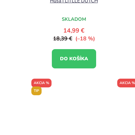
Husa | LITLLE DUTCH
SKLADOM
14,99 €
18,39 €
(–18 %)
DO KOŠÍKA
AKCIA %
AKCIA %
TIP