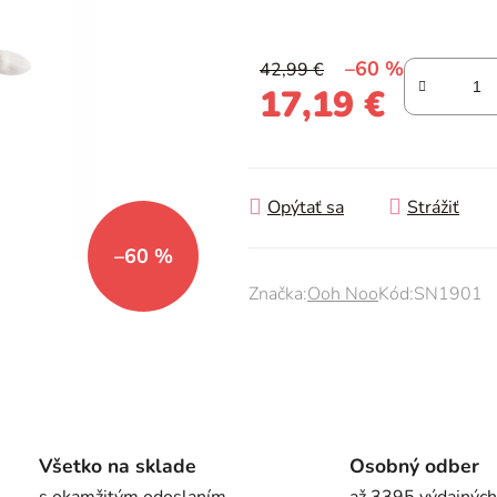
0,0
z
–60 %
42,99 €
5
17,19 €
hviezdičiek.
Jednotková cena:
Opýtať sa
Strážiť
–60 %
Značka:
Ooh Noo
Kód:
SN1901
Všetko na sklade
Osobný odber