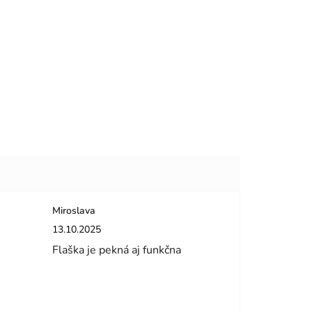
Miroslava
dičiek.
Hodnotenie obchodu je 5 z 5 hviezdičiek.
13.10.2025
Flaška je pekná aj funkčna