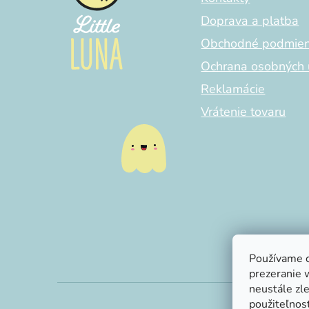
t
i
Doprava a platba
e
Obchodné podmie
Ochrana osobných 
Reklamácie
Vrátenie tovaru
Používame c
prezeranie 
neustále zle
použiteľnosť