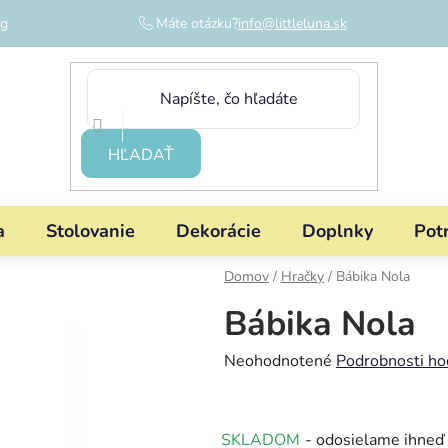
og
Máte otázku?
info@littleluna.sk
HĽADAŤ
a
Stolovanie
Dekorácie
Doplnky
Pot
Domov
/
Hračky
/
Bábika Nola
Bábika Nola
Priemerné
Neohodnotené
Podrobnosti ho
hodnotenie
produktu
SKLADOM
- odosielame ihneď
je