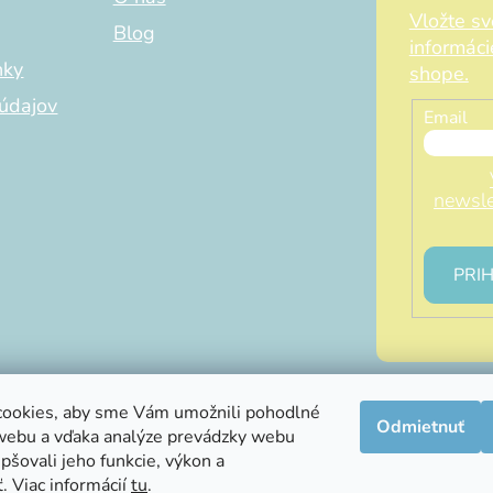
Vložte s
Blog
informác
nky
shope.
údajov
Email
newsle
PRIH
ookies, aby sme Vám umožnili pohodlné
Odmietnuť
webu a vďaka analýze prevádzky webu
info@littleluna.sk
pšovali jeho funkcie, výkon a
. Viac informácií
tu
.