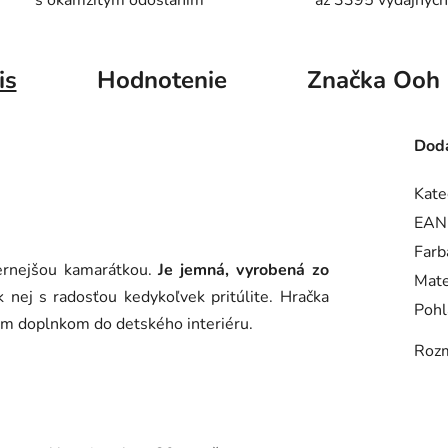
s okamžitým odoslaním
až 3395 výdajných
is
Hodnotenie
Značka
Ooh 
Doda
Kate
EAN
Farb
ernejšou kamarátkou.
Je jemná, vyrobená zo
Mate
 nej s radosťou kedykoľvek pritúlite. Hračka
Pohl
m doplnkom do detského interiéru.
Roz