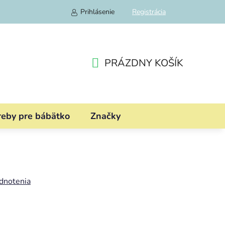
Prihlásenie
Registrácia
PRÁZDNY KOŠÍK
NÁKUPNÝ
KOŠÍK
reby pre bábätko
Značky
dnotenia