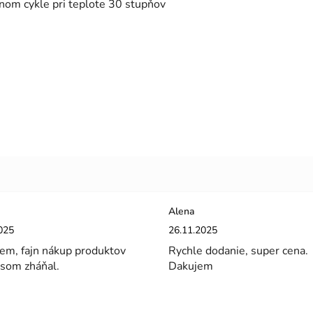
nom cykle pri teplote 30 stupňov
Alena
enie obchodu je 5 z 5 hviezdičiek.
Hodnotenie obchodu je 5 z 5 hviez
025
26.11.2025
em, fajn nákup produktov
Rychle dodanie, super cena.
 som zháňal.
Dakujem