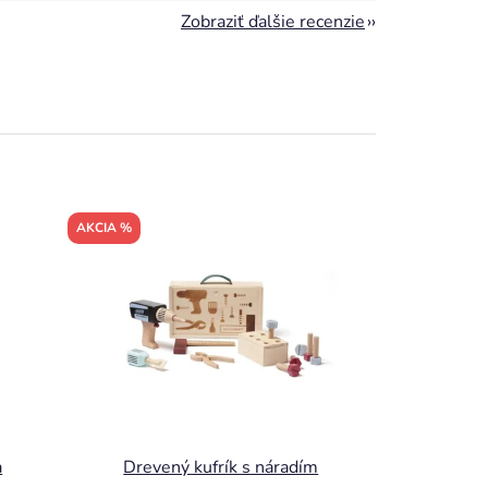
Zobraziť ďalšie recenzie
AKCIA %
a
Drevený kufrík s náradím