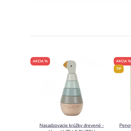
AKCIA %
AKCIA %
TIP
Nasadzovacie krúžky drevené -
Penov