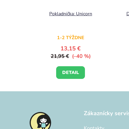
Pokladnička: Unicorn
D
1-2 TÝŽDNE
13,15 €
21,95 €
(–40 %)
DETAIL
Z
á
Zákaznícky servi
p
ä
Kontakty