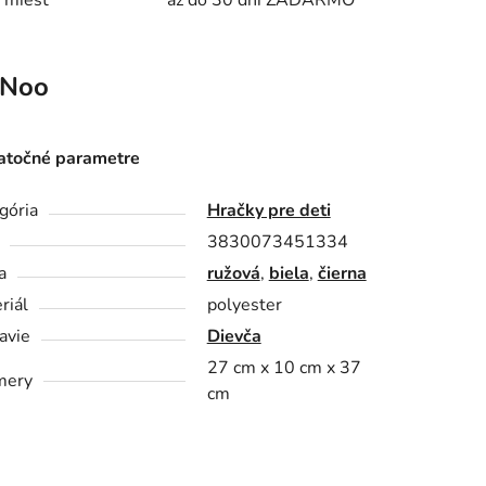
 miest
až do 30 dní ZADARMO
Noo
točné parametre
gória
Hračky pre deti
3830073451334
a
ružová
,
biela
,
čierna
riál
polyester
avie
Dievča
27 cm x 10 cm x 37
mery
cm