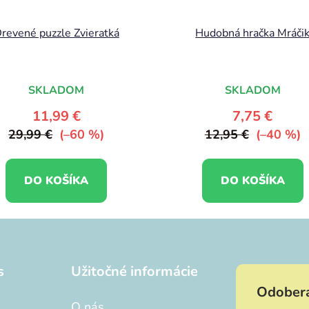
revené puzzle Zvieratká
Hudobná hračka Mráči
SKLADOM
SKLADOM
11,99 €
7,75 €
29,99 €
(–60 %)
12,95 €
(–40 %)
DO KOŠÍKA
DO KOŠÍKA
s
Užitočné informácie
Odobera
O nás