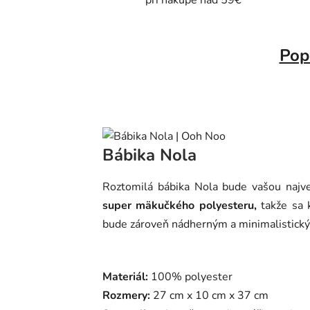
pri nákupe nad 59€
Pop
Bábika Nola
Roztomilá bábika Nola bude vašou najv
super mäkučkého polyesteru,
takže sa k
bude zároveň nádherným a minimalistický
Materiál:
100% polyester
Rozmery:
27 cm x 10 cm x 37 cm