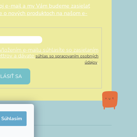
voj e-mail a my Vám budeme zasielať
ie o nových produktoch na našom e-
Vložením e-mailu súhlasíte so zasielaním
ttrov a dávate
súhlas so spracovaním osobných
.
údajov
LÁSIŤ SA
Súhlasím