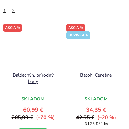
1
2
AKCIA %
AKCIA %
NOVINKA ✮
Baldachýn, prírodný
Batoh: Čerešne
biely
SKLADOM
SKLADOM
60,99 €
34,35 €
205,99 €
(–70 %)
42,95 €
(–20 %)
Jednotková
34,35 € / 1 ks
cena: