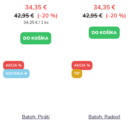
34,35 €
34,35 €
42,95 €
(–20 %)
42,95 €
(–20 %)
Jednotková
34,35 € / 1 ks
cena:
DO KOŠÍKA
DO KOŠÍKA
AKCIA %
AKCIA %
NOVINKA ✮
TIP
Batoh: Piráti
Batoh: Radosť