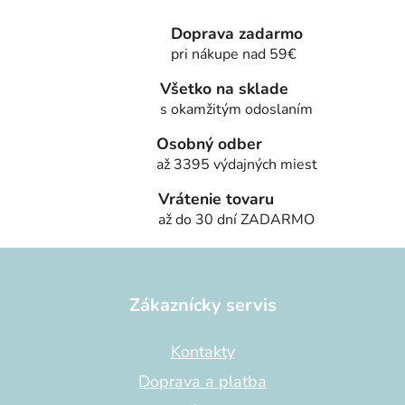
v
a
a
Doprava zadarmo
c
n
i
pri nákupe nad 59€
i
e
e
Všetko na sklade
p
s okamžitým odoslaním
r
v
Osobný odber
k
až 3395 výdajných miest
y
v
Vrátenie tovaru
ý
až do 30 dní ZADARMO
p
Z
i
s
á
u
p
Zákaznícky servis
ä
t
Kontakty
i
Doprava a platba
e