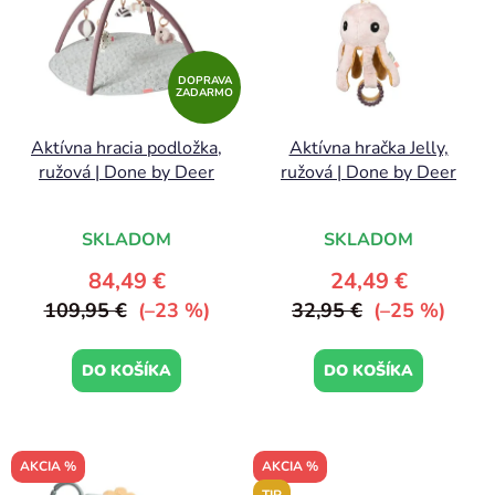
p
r
i
o
s
d
DOPRAVA
p
ZADARMO
u
r
k
Aktívna hracia podložka,
Aktívna hračka Jelly,
o
t
ružová | Done by Deer
ružová | Done by Deer
d
o
u
v
k
SKLADOM
SKLADOM
t
84,49 €
24,49 €
o
109,95 €
(–23 %)
32,95 €
(–25 %)
v
DO KOŠÍKA
DO KOŠÍKA
AKCIA %
AKCIA %