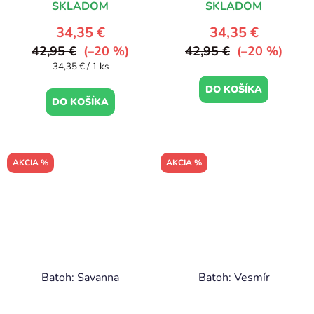
SKLADOM
SKLADOM
34,35 €
34,35 €
42,95 €
(–20 %)
42,95 €
(–20 %)
Jednotková
34,35 € / 1 ks
cena:
DO KOŠÍKA
DO KOŠÍKA
AKCIA %
AKCIA %
Batoh: Savanna
Batoh: Vesmír