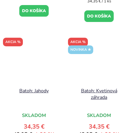
Jednotková
34,35 € / 1 ks
cena:
DO KOŠÍKA
DO KOŠÍKA
AKCIA %
AKCIA %
NOVINKA ✮
Batoh: Jahody
Batoh: Kvetinová
záhrada
SKLADOM
SKLADOM
34,35 €
34,35 €