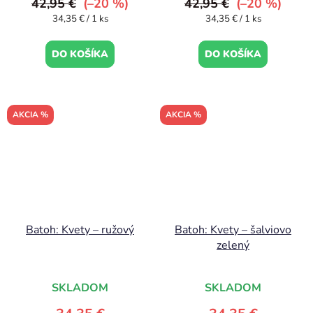
42,95 €
(–20 %)
42,95 €
(–20 %)
Jednotková
Jednotková
34,35 € / 1 ks
34,35 € / 1 ks
cena:
cena:
DO KOŠÍKA
DO KOŠÍKA
AKCIA %
AKCIA %
Batoh: Kvety – ružový
Batoh: Kvety – šalviovo
zelený
SKLADOM
SKLADOM