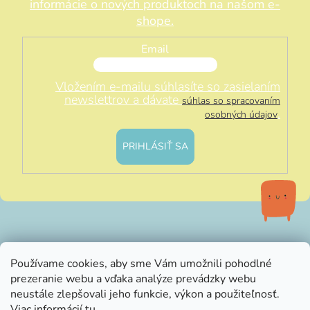
informácie o nových produktoch na našom e-
shope.
Email
Vložením e-mailu súhlasíte so zasielaním
newslettrov a dávate
súhlas so spracovaním
.
osobných údajov
PRIHLÁSIŤ SA
info@littleluna.sk
Používame cookies, aby sme Vám umožnili pohodlné
prezeranie webu a vďaka analýze prevádzky webu
neustále zlepšovali jeho funkcie, výkon a použiteľnosť.
Viac informácií
tu
.