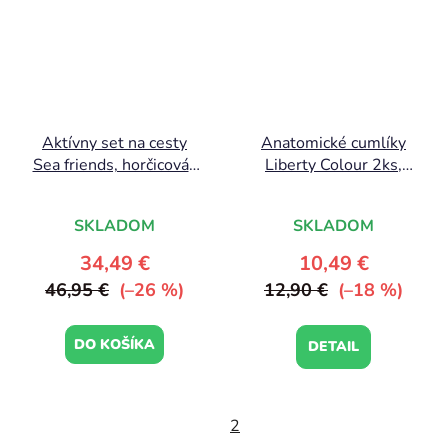
Aktívny set na cesty
Anatomické cumlíky
Sea friends, horčicová |
Liberty Colour 2ks,
Done by Deer
Ivory/Blush
SKLADOM
SKLADOM
34,49 €
10,49 €
46,95 €
(–26 %)
12,90 €
(–18 %)
DO KOŠÍKA
DETAIL
2