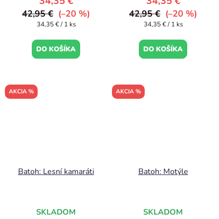
34,35 €
34,35 €
42,95 €
(–20 %)
42,95 €
(–20 %)
Jednotková
Jednotková
34,35 € / 1 ks
34,35 € / 1 ks
cena:
cena:
DO KOŠÍKA
DO KOŠÍKA
AKCIA %
AKCIA %
Batoh: Lesní kamaráti
Batoh: Motýle
SKLADOM
SKLADOM