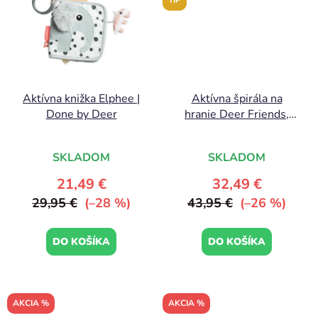
TIP
Aktívna knižka Elphee |
Aktívna špirála na
Done by Deer
hranie Deer Friends,
ružová | Done by Deer
SKLADOM
SKLADOM
21,49 €
32,49 €
29,95 €
(–28 %)
43,95 €
(–26 %)
DO KOŠÍKA
DO KOŠÍKA
AKCIA %
AKCIA %