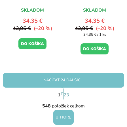
SKLADOM
SKLADOM
34,35 €
34,35 €
42,95 €
(–20 %)
42,95 €
(–20 %)
Jednotková
34,35 € / 1 ks
cena:
DO KOŠÍKA
DO KOŠÍKA
NAČÍTAŤ 24 ĎALŠÍCH
S
1
t
23
r
O
á
548
položiek celkom
v
n
l
k
HORE
á
o
d