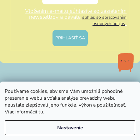
Vložením e-mailu súhlasíte so zasielaním
newslettrov a dávate
súhlas so spracovaním
.
osobných údajov
PRIHLÁSIŤ SA
info@littleluna.sk
Používame cookies, aby sme Vám umožnili pohodlné
prezeranie webu a vďaka analýze prevádzky webu
neustále zlepšovali jeho funkcie, výkon a použiteľnosť.
Viac informácií
tu
.
Nastavenie
Vytvoril Shoptet