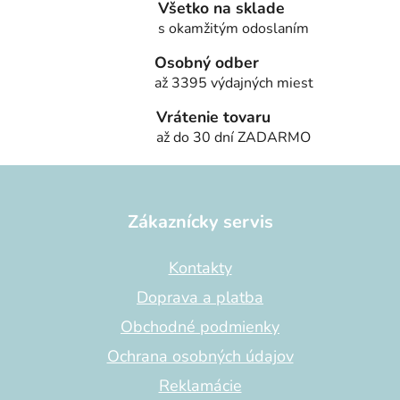
a
Všetko na sklade
c
s okamžitým odoslaním
i
Osobný odber
e
až 3395 výdajných miest
p
r
Vrátenie tovaru
v
až do 30 dní ZADARMO
k
y
Z
v
á
ý
p
Zákaznícky servis
p
ä
i
s
t
Kontakty
u
i
Doprava a platba
e
Obchodné podmienky
Ochrana osobných údajov
Reklamácie