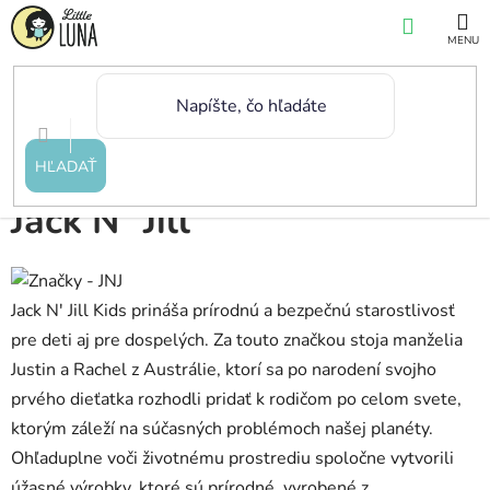
Prejsť
NÁKUP
na
KOŠÍK
obsah
Domov
/
Značky
/
Jack N´ Jill
HĽADAŤ
Jack N´ Jill
Jack N' Jill Kids prináša prírodnú a bezpečnú starostlivosť
pre deti aj pre dospelých. Za touto značkou stoja manželia
Justin a Rachel z Austrálie, ktorí sa po narodení svojho
prvého dieťatka rozhodli pridať k rodičom po celom svete,
ktorým záleží na súčasných problémoch našej planéty.
Ohľaduplne voči životnému prostrediu spoločne vytvorili
úžasné výrobky, ktoré sú prírodné, vyrobené z