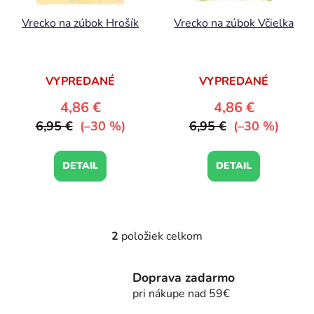
r
k
Vrecko na zúbok Hrošík
Vrecko na zúbok Včielka
o
t
d
o
u
v
k
VYPREDANÉ
VYPREDANÉ
t
4,86 €
4,86 €
o
6,95 €
(–30 %)
6,95 €
(–30 %)
v
DETAIL
DETAIL
2
položiek celkom
O
v
l
Doprava zadarmo
á
pri nákupe nad 59€
d