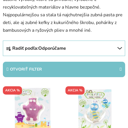
recyklovateľných materiálov a hlavne bezpečné.
Najpopulárnejšou sa stala tá najchutnejšia zubná pasta pre
deti, ale aj zubné kefky z kukuričného škrobu, poháriky z
bambusových a ryžových pliev a mnohé iné.
R
Radiť podľa:
Odporúčame
a
d
e
OTVORIŤ FILTER
n
i
V
e
AKCIA %
AKCIA %
ý
p
p
r
i
o
s
d
p
u