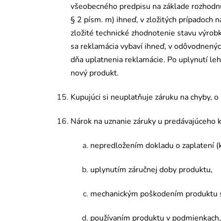
všeobecn
é
ho predpisu na základe rozhodnu
§ 2 pí
sm. m) ihne
ď, v zložitých prípadoch 
zložit
é
technick
é
zhodnotenie stavu výrobk
sa reklamácia vybaví
ihne
ď, v odôvodnenýc
d
ňa uplatnenia reklamácie. Po uplynutí l
nový produkt.
Kupujúci
si neuplat
ňuje záruku na chyby, o
Nárok na uznanie záruky u predávajúceho k
nepredložením dokladu o zaplatení (
uplynutím záručnej doby produktu,
mechanickým poškodením produktu
pou
ží
van
ím produktu v podmienkach,