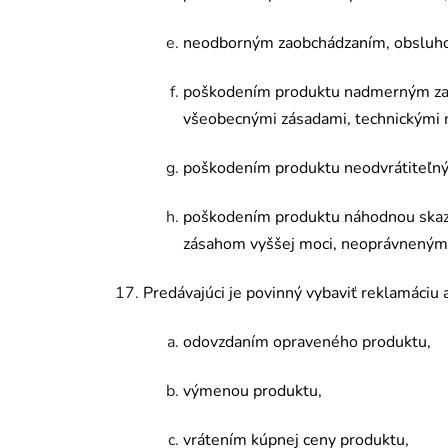
neodborným zaobchádzaním, obsluhou
poškodením produktu nadmerným zať
všeobecnými zásadami, technickými 
poškodením produktu neodvrá
tite
ľn
poškodením produktu náhodnou skaz
zásahom vyššej moci, neoprávneným
Predávajúci je povinný vybaviť reklamáciu 
odovzdaním opraven
é
ho produktu,
výmenou produktu,
vrátením kúpnej ceny produktu,