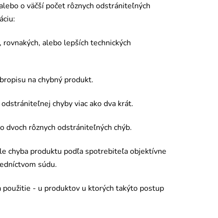
alebo o väčší poč
et r
ôznych odstrániteľných
áciu:
, rovnakých, alebo lepších technických
bropisu na chybný produkt.
odstrániteľnej chyby viac ako dva krát.
ko dvoch rôznych odstrániteľných chýb.
le chyba produktu podľa spotrebiteľa objektívne
tredníctvom súdu.
a
pou
ž
itie - u
produktov u ktorý
ch tak
ýto postup