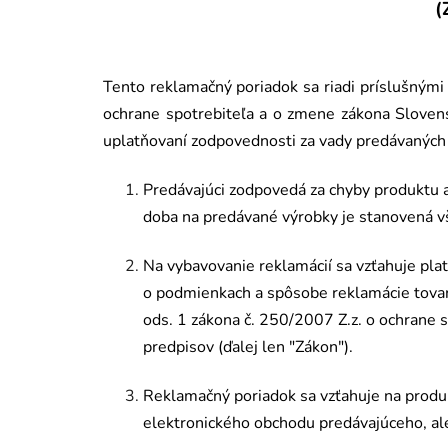
Tento reklamačný poriadok sa riadi prí
slu
šnými 
ochrane spotrebiteľa a o zmene zákona Slovens
uplatňovaní zodpovednosti za vady predá
van
ých
Predávajúci zodpovedá za chyby produktu a
doba na predá
van
é
výrobky je stanovená
Na vybavovanie reklamácií sa vzťahuje pla
o podmienkach a spôsobe reklamácie tovar
ods. 1 zákona č. 250/2007 Z.z. o ochrane 
predpisov (ďalej len "Zá
kon").
Reklamačný poriadok sa vzťahuje na produ
elektronick
é
ho obchodu predávajúceho, al