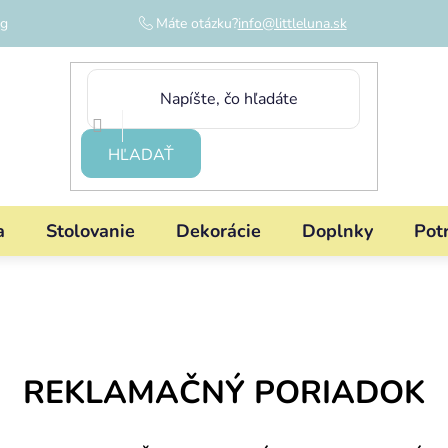
og
Máte otázku?
info@littleluna.sk
HĽADAŤ
a
Stolovanie
Dekorácie
Doplnky
Pot
REKLAMAČNÝ PORIADOK