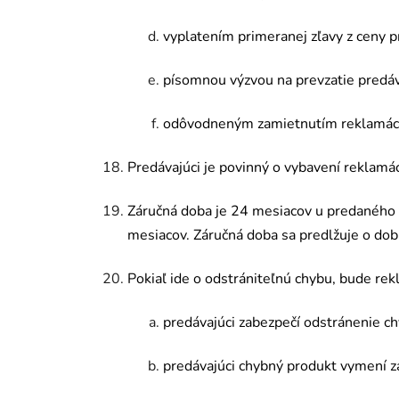
vyplatením primeranej zľavy z ceny p
písomnou výzvou na prevzatie predá
odôvodneným zamietnutím reklamáci
Predávajúci je povinný o vybavení reklam
Z
áručná doba je 24 mesiacov u predan
é
ho 
mesiacov.
Z
áručná doba sa predlžuje o dob
Pokiaľ ide o odstrániteľnú chybu, bude r
predávajúci zabezpečí odstránenie ch
predávajúci chybný produkt vymení z