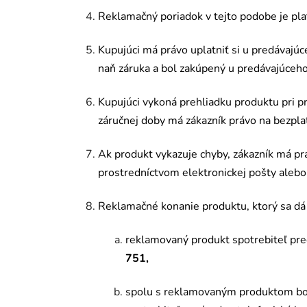
Reklamačný poriadok v tejto podobe je pl
Kupujúci má právo uplatniť si u predávajúc
naň záruka a bol zakúpený u predávajúceho
Kupujúci vykoná prehliadku produktu pri pr
z
áručnej doby má zákazník právo na bezpla
Ak produkt vykazuje chyby, zákazník má pr
prostredníctvom elektronickej pošty aleb
Reklamačn
é
konanie produktu, ktorý
sa d
á
reklamovaný produkt spotrebiteľ pre
751
,
spolu s reklamovaným produktom bol 