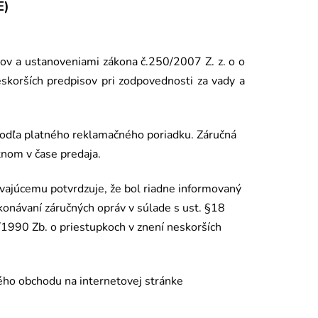
E)
sov a ustanoveniami zákona č.250/2007 Z. z. o o
skorších predpisov pri zodpovednosti za vady a
odľa platn
é
ho reklamačn
é
ho poriadku. Záručná
tnom v čase predaja.
vajúcemu potvrdzuje, že bol riadne informovaný
ykoná
van
í záručných opráv v súlade s ust. §18
/1990 Zb. o priestupkoch v znení neskorších
é
ho obchodu na internetovej stránke