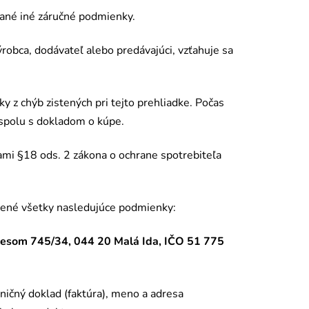
nan
é
in
é
záručn
é
podmienky.
výrobca, dodávateľ alebo predávajúci, vzťahuje sa
y z chýb zistených pri tejto prehliadke. Poč
as
spolu s dokladom o kúpe.
ami §18 ods. 2 zákona o ochrane spotrebiteľa
nen
é
všetky nasledujúce podmienky:
od lesom 745/34, 044 20 Malá Ida, IČO 51 775
ičný doklad (faktú
ra), meno a adres
a