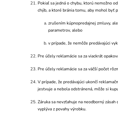
Pokiaľ sa jedná o chybu, ktorú nemožno ods
chýb, a ktor
é
bránia tomu, aby mohol byť p
zrušením kúpnopredajnej zmluvy, ale
parametrov, alebo
v prípade, že nemôže predávajúci vy
Pre účely reklamácie sa za viackrát opakova
Pre účely reklamácie sa za väčší poč
et r
ôzn
V prípade, že predávajúci ukončí reklamač
jestvuje a nebola odstrá
nen
á, môže si kup
Z
áruka sa nevzťahuje na neodborný zásah
vyplýva z povahy výrobku.