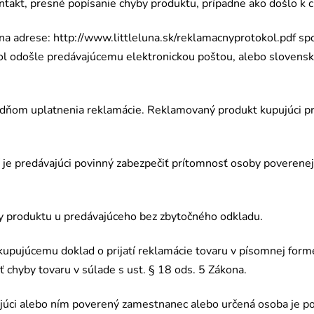
ntakt, presn
é
popísanie chyby produktu, prípadne ako došlo k 
na adrese:
http://www.
littleluna.sk/reklamacnyprotokol.pdf
sp
ol odošle predávajúcemu elektronickou poštou, alebo slovens
 dňom uplatnenia reklamácie. Reklamovaný produkt kupujúci p
í je predávajúci povinný zabezpečiť prítomnosť osoby poverenej
y produktu u predávajúceho bez zbytočn
é
ho odkladu.
 kupujúcemu doklad o prijatí reklamácie tovaru v písomnej form
 chyby tovaru v súlade s ust. § 18 ods. 5 Zákona.
vajúci alebo ním poverený zamestnanec alebo určená osoba je p