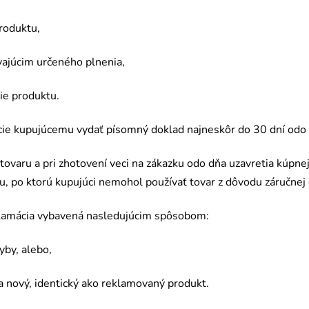
roduktu,
vajúcim určen
é
ho plnenia,
e produktu.
ácie kupujúcemu vydať písomný doklad najneskôr do 30 dní
odo
tovaru a pri zhotovení veci na zákazku odo dňa uzavretia kúpne
u, po ktorú kupujúci nemohol používať tovar z dôvodu záručnej 
eklamácia vybavená nasledujúcim spôsobom:
yby, alebo,
a nový, identický ako reklamovaný produkt.