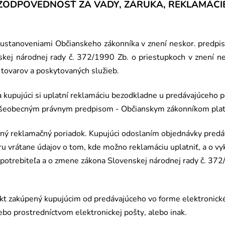
(ZODPOVEDNOSŤ
ZA VADY, Z
Á
RUKA, REKLAM
ÁCI
ustanoveniami Občianskeho zá
konn
íka v znení neskor. predpi
kej národnej rady č. 372/1990 Zb. o priestupkoch v znení ne
 tovarov a poskytovaných služ
ieb.
 kupujúci si uplatní reklamáciu bezodkladne u predávajúceho p
 všeobecným právnym predpisom
- Ob
čianskym zá
konn
íkom pla
tný reklamačný poriadok. Kupujúci odoslaním objednávky predá
u vrátane údajov o tom, kde možno reklamáciu uplatniť, a o v
spotrebiteľa a o zmene zákona Slovenskej národnej rady č. 372
kt zakúpený kupujúcim od predávajúceho vo forme elektronick
ebo prostredníctvom elektronickej poš
ty
, alebo inak.