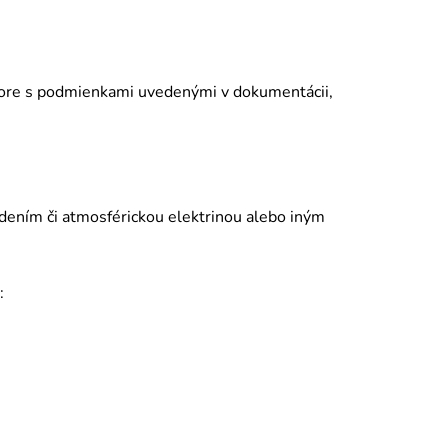
pore s podmienkami uvedenými v dokumentácii,
ením či atmosf
é
rickou elektrinou alebo iným
: