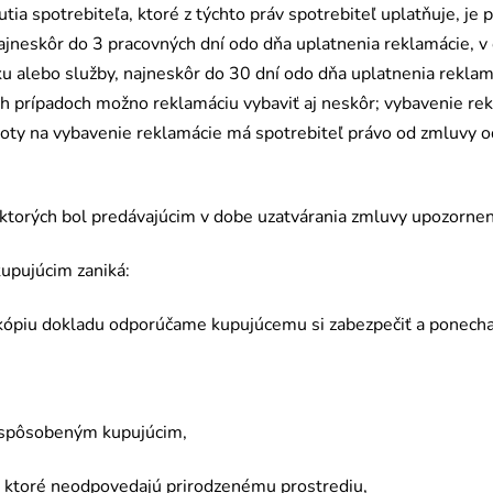
tia spotrebiteľa, ktor
é
z týchto práv spotrebiteľ uplatňuje, je
najneskôr do 3 pracovných dní
odo d
ňa uplatnenia reklamácie, 
u alebo služby, najneskôr do 30 dní
odo d
ňa uplatnenia reklam
h prípadoch možno reklamáciu vybaviť aj neskôr; vybavenie rek
ehoty na vybavenie reklamácie má spotrebiteľ právo od zmluvy 
 ktorých bol predávajúcim v dobe uzatvárania zmluvy upozornen
upujúcim zaniká:
k
ó
piu dokladu odporúčame kupujúcemu si zabezpečiť a ponechať 
 spôsobeným kupujú
cim,
 ktor
é
neodpovedajú prirodzen
é
mu prostrediu,