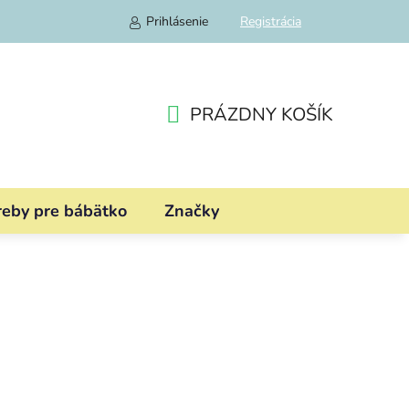
Prihlásenie
Registrácia
PRÁZDNY KOŠÍK
NÁKUPNÝ
KOŠÍK
reby pre bábätko
Značky