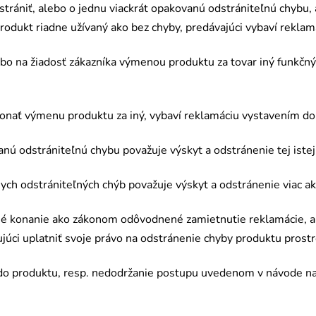
trániť, alebo o jednu viackrát opakovanú odstrániteľnú chybu, 
rodukt riadne uží
van
ý ako bez chyby, predávajúci vybaví reklam
bo na ž
iados
ť zákazníka výmenou produktu za tovar iný
funk
čný
konať výmenu produktu za iný, vybaví reklamáciu vystavením do
nú odstrániteľnú chybu považuje výskyt a odstránenie tej istej 
ych odstrániteľných chýb považuje výskyt a odstránenie viac a
n
é
konanie ako zákonom odôvodnen
é
zamietnutie reklamácie, a
ujúci uplatniť svoje právo na odstránenie chyby produktu pros
 do produktu, resp. nedodržanie postupu uvedenom v návode n