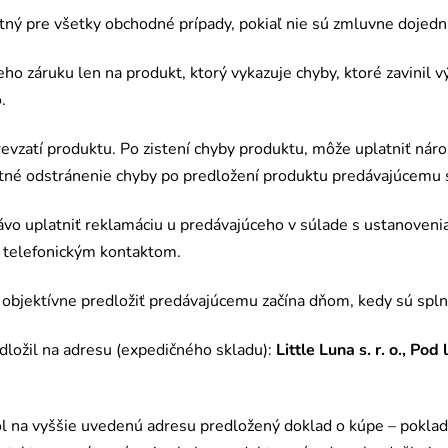
atný pre všetky obchodn
é
prípady, pokiaľ nie sú zmluvne dojed
eho záruku len na produkt, ktorý vykazuje chyby, ktor
é
zavinil 
.
evzatí produktu. Po zistení chyby produktu, môže uplatniť nárok
tn
é
odstránenie chyby po predložení produktu predávajúcemu 
ávo uplatniť reklamáciu u predávajúceho v súlade s ustanoveni
o telefonickým kontaktom.
 objektívne predložiť predávajúcemu začí
na d
ňom, kedy sú spl
dložil na adresu (expedičného skladu):
Little Luna s. r. o., P
na vyššie uvedenú adresu predložený doklad o kúpe – pokladn