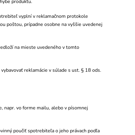
chybe produktu.
otrebiteľ vyplní v reklamačnom protokole
kou poštou, prípadne osobne na vyššie uvedenej
redloží na mieste uveden
é
ho v tomto
 vybavovať reklamácie v súlade s ust. § 18 ods.
e, napr. vo forme mailu, alebo v písomnej
ovinný
pou
čiť spotrebiteľa o jeho právach podľa