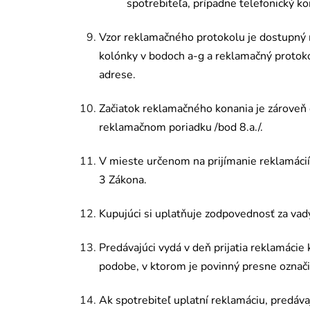
spotrebiteľa, prípadne telefonický ko
Vzor reklamačn
é
ho protokolu je dostupný
kol
ó
nky v bodoch a-g a reklamačný protok
adrese.
Začiatok reklamačn
é
ho konania je zároveň
reklamačnom poriadku /bod 8.a./.
V mieste urč
enom
na prijímanie reklamáci
3 Zákona.
Kupujú
ci
si uplatňuje zodpovednosť za vad
Predávajúci vydá v deň prijatia reklamácie
podobe, v ktorom je povinný presne označiť
Ak spotrebiteľ uplatní reklamáciu, predá