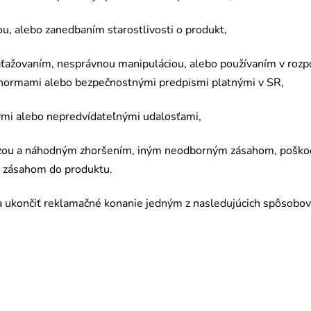
, alebo zanedbaním starostlivosti o produkt,
ažovaním, nesprávnou manipuláciou, alebo použí
van
ím v roz
normami alebo bezpečnostnými predpismi platnými v SR,
ými alebo nepredví
date
ľnými udalosťami,
ou a náhodným zhoršením, iným neodborným zásahom, poškod
 zásahom do produktu.
a ukončiť reklamačn
é
konanie jedným z nasledujúcich spôsobov