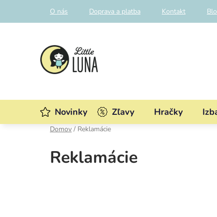
Prejsť
O nás
Doprava a platba
Kontakt
Bl
na
obsah
Novinky
Zľavy
Hračky
Izb
Domov
/
Reklamácie
Reklamácie