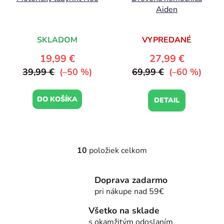
Aiden
SKLADOM
VYPREDANÉ
19,99 €
27,99 €
39,99 €
(–50 %)
69,99 €
(–60 %)
DO KOŠÍKA
DETAIL
10
položiek celkom
O
v
l
Doprava zadarmo
á
pri nákupe nad 59€
d
a
Všetko na sklade
c
s okamžitým odoslaním