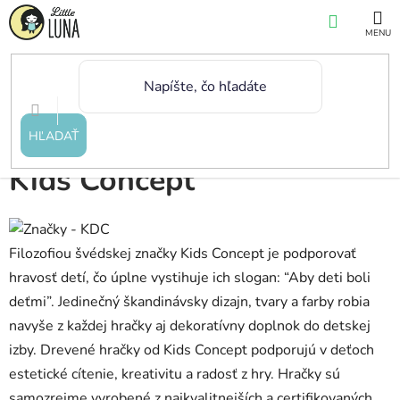
Prejsť
NÁKUP
na
KOŠÍK
obsah
Domov
/
Značky
/
Kids Concept
HĽADAŤ
Kids Concept
Filozofiou švédskej značky Kids Concept je podporovať
hravosť detí, čo úplne vystihuje ich slogan: “Aby deti boli
deťmi”. Jedinečný škandinávsky dizajn, tvary a farby robia
navyše z každej hračky aj dekoratívny doplnok do detskej
izby. Drevené hračky od Kids Concept podporujú v deťoch
estetické cítenie, kreativitu a radosť z hry. Hračky sú
samozrejme vyrobené z najkvalitnejších a certifikovaných