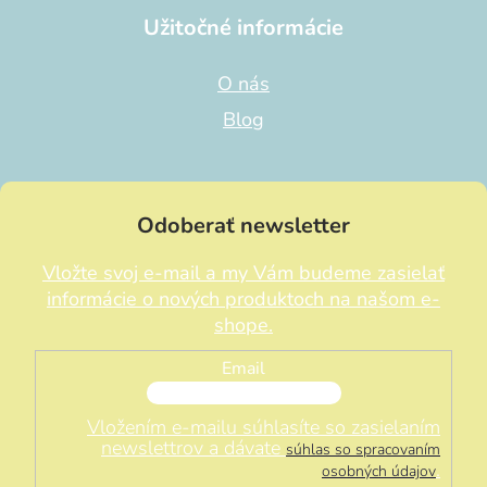
Užitočné informácie
O nás
Blog
Odoberať newsletter
Vložte svoj e-mail a my Vám budeme zasielať
informácie o nových produktoch na našom e-
shope.
Email
Vložením e-mailu súhlasíte so zasielaním
newslettrov a dávate
súhlas so spracovaním
.
osobných údajov