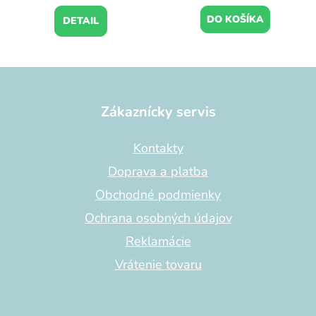
DO KOŠÍKA
DETAIL
Z
á
p
Zákaznícky servis
ä
t
Kontakty
i
Doprava a platba
e
Obchodné podmienky
Ochrana osobných údajov
Reklamácie
Vrátenie tovaru