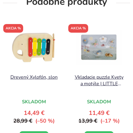
Podobné produkty
AKCIA %
AKCIA %
Drevený Xylofón, slon
Vkladacie puzzle Kvety
a motýle | LITTLE
DUTCH
SKLADOM
SKLADOM
14,49 €
11,49 €
28,99 €
(–50 %)
13,99 €
(–17 %)