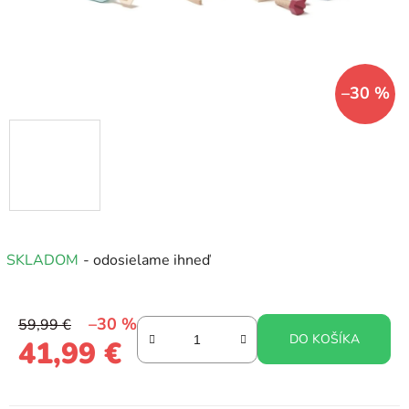
–30 %
SKLADOM
- odosielame ihneď
–30 %
59,99 €
DO KOŠÍKA
41,99 €
Jednotková cena: