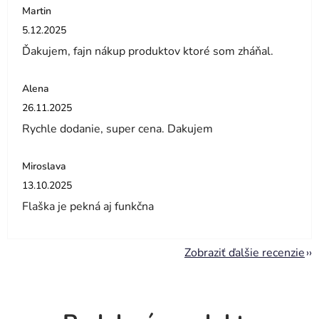
Martin
Hodnotenie obchodu je 5 z 5 hviezdičiek.
5.12.2025
Ďakujem, fajn nákup produktov ktoré som zháňal.
Alena
Hodnotenie obchodu je 5 z 5 hviezdičiek.
26.11.2025
Rychle dodanie, super cena. Dakujem
Miroslava
Hodnotenie obchodu je 5 z 5 hviezdičiek.
13.10.2025
Flaška je pekná aj funkčna
Zobraziť ďalšie recenzie