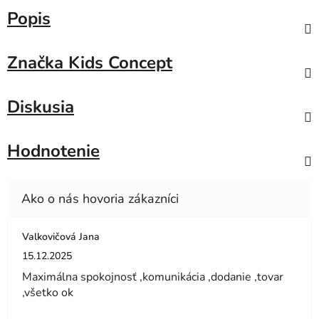
Popis
Značka
Kids Concept
Diskusia
Hodnotenie
Valkovičová Jana
Hodnotenie obchodu je 5 z 5 hviezdičiek.
15.12.2025
Maximálna spokojnosť ,komunikácia ,dodanie ,tovar
,všetko ok