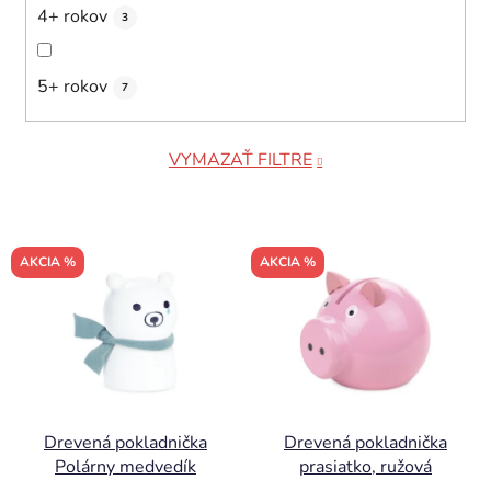
4+ rokov
3
5+ rokov
7
VYMAZAŤ FILTRE
V
AKCIA %
AKCIA %
ý
p
i
s
p
r
Drevená pokladnička
Drevená pokladnička
o
Polárny medvedík
prasiatko, ružová
d