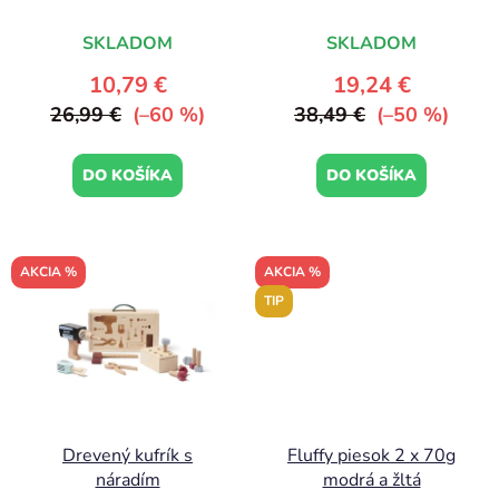
u
k
SKLADOM
SKLADOM
t
10,79 €
19,24 €
o
26,99 €
(–60 %)
38,49 €
(–50 %)
v
DO KOŠÍKA
DO KOŠÍKA
AKCIA %
AKCIA %
TIP
Drevený kufrík s
Fluffy piesok 2 x 70g
náradím
modrá a žltá