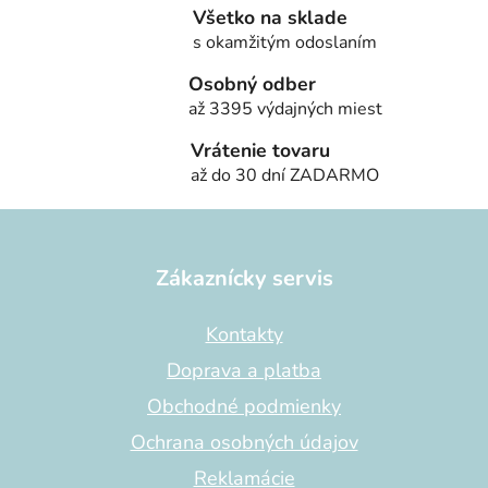
Všetko na sklade
s okamžitým odoslaním
Osobný odber
až 3395 výdajných miest
Vrátenie tovaru
až do 30 dní ZADARMO
Z
á
p
Zákaznícky servis
ä
t
Kontakty
i
Doprava a platba
e
Obchodné podmienky
Ochrana osobných údajov
Reklamácie