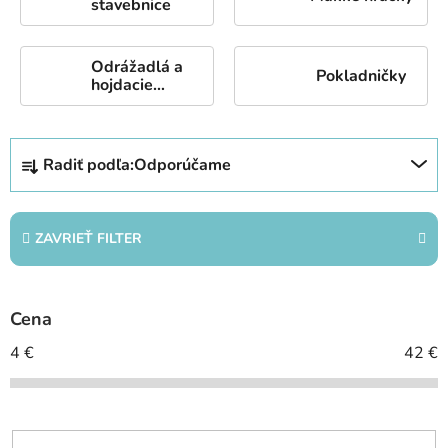
stavebnice
Odrážadlá a
Pokladničky
hojdacie
hračky
R
Radiť podľa:
Odporúčame
a
d
e
ZAVRIEŤ FILTER
n
i
e
Cena
p
r
4
€
42
€
o
d
u