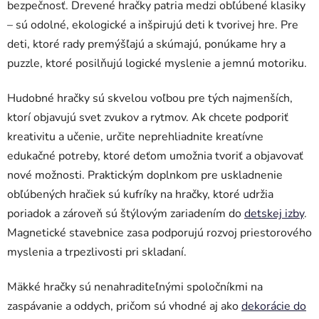
i
bezpečnosť. Drevené hračky patria medzi obľúbené klasiky
e
– sú odolné, ekologické a inšpirujú deti k tvorivej hre. Pre
p
deti, ktoré rady premýšľajú a skúmajú, ponúkame hry a
r
puzzle, ktoré posilňujú logické myslenie a jemnú motoriku.
v
k
y
Hudobné hračky sú skvelou voľbou pre tých najmenších,
v
ktorí objavujú svet zvukov a rytmov. Ak chcete podporiť
ý
kreativitu a učenie, určite neprehliadnite kreatívne
p
edukačné potreby, ktoré deťom umožnia tvoriť a objavovať
i
s
nové možnosti. Praktickým doplnkom pre uskladnenie
u
obľúbených hračiek sú kufríky na hračky, ktoré udržia
poriadok a zároveň sú štýlovým zariadením do
detskej izby
.
Magnetické stavebnice zasa podporujú rozvoj priestorového
myslenia a trpezlivosti pri skladaní.
Mäkké hračky sú nenahraditeľnými spoločníkmi na
zaspávanie a oddych, pričom sú vhodné aj ako
dekorácie do