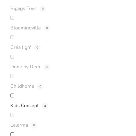
Bigjigs Toys
0
Bloomingville
0
Créa lign'
0
Done by Deer
0
Childhome
0
Kids Concept
4
Lalarma
0