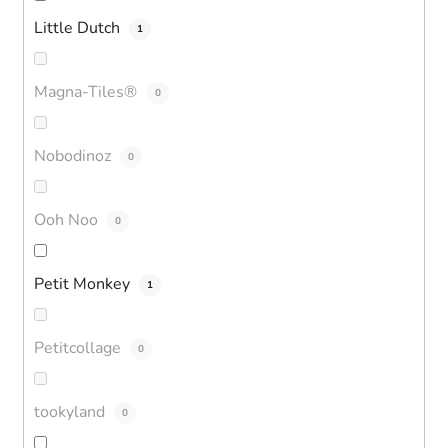
Little Dutch
1
Magna-Tiles®
0
Nobodinoz
0
Ooh Noo
0
Petit Monkey
1
Petitcollage
0
tookyland
0