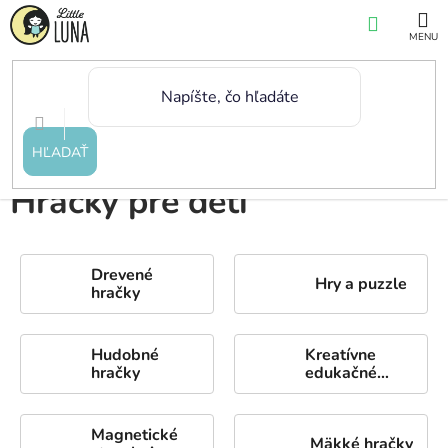
Prejsť
NÁKUP
na
KOŠÍK
obsah
Domov
/
Hračky
HĽADAŤ
Hračky pre deti
Drevené
Hry a puzzle
hračky
Hudobné
Kreatívne
hračky
edukačné
potreby
Magnetické
Mäkké hračky