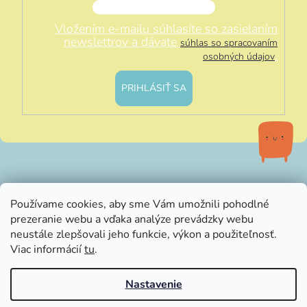
Vložením e-mailu súhlasíte so zasielaním
newslettrov a dávate
súhlas so spracovaním
.
osobných údajov
PRIHLÁSIŤ SA
info@littleluna.sk
Používame cookies, aby sme Vám umožnili pohodlné
prezeranie webu a vďaka analýze prevádzky webu
neustále zlepšovali jeho funkcie, výkon a použiteľnosť.
Viac informácií
tu
.
Nastavenie
Vytvoril Shoptet