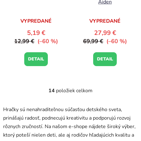
Aiden
VYPREDANÉ
VYPREDANÉ
5,19 €
27,99 €
12,99 €
(–60 %)
69,99 €
(–60 %)
DETAIL
DETAIL
14
položiek celkom
O
v
l
Hračky sú nenahraditeľnou súčasťou detského sveta,
á
prinášajú radosť, podnecujú kreativitu a podporujú rozvoj
d
rôznych zručností. Na našom e-shope nájdete široký výber,
a
c
ktorý poteší nielen deti, ale aj rodičov hľadajúcich kvalitu a