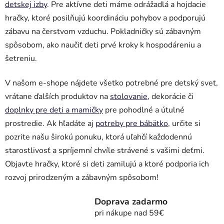
detskej izby
. Pre aktívne deti máme odrážadlá a hojdacie
hračky, ktoré posilňujú koordináciu pohybov a podporujú
zábavu na čerstvom vzduchu. Pokladničky sú zábavným
spôsobom, ako naučiť deti prvé kroky k hospodáreniu a
šetreniu.
V našom e-shope nájdete všetko potrebné pre detský svet,
vrátane ďalších produktov na
stolovanie
, dekorácie či
doplnky pre deti a mamičky
pre pohodlné a útulné
prostredie. Ak hľadáte aj
potreby pre bábätko
, určite si
pozrite našu širokú ponuku, ktorá uľahčí každodennú
starostlivosť a spríjemní chvíle strávené s vašimi deťmi.
Objavte hračky, ktoré si deti zamilujú a ktoré podporia ich
rozvoj prirodzeným a zábavným spôsobom!
Doprava zadarmo
pri nákupe nad 59€