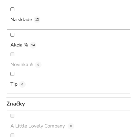
k
t
o
Na sklade
12
v
Akcia %
14
Novinka ✮
0
Tip
6
Značky
A Little Lovely Company
0