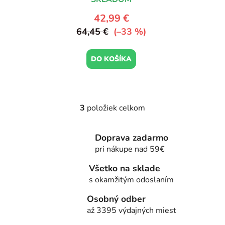
42,99 €
64,45 €
(–33 %)
DO KOŠÍKA
3
položiek celkom
O
v
l
Doprava zadarmo
á
pri nákupe nad 59€
d
a
Všetko na sklade
c
s okamžitým odoslaním
i
Osobný odber
e
až 3395 výdajných miest
p
r