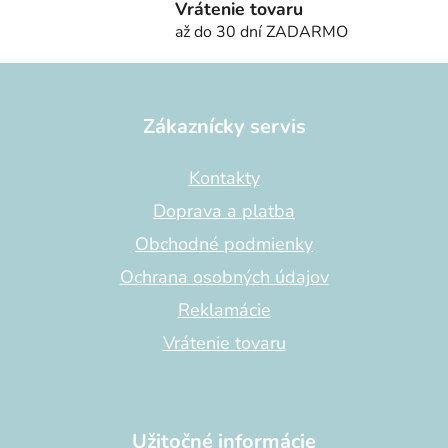
Vrátenie tovaru
v
až do 30 dní ZADARMO
k
y
Z
v
á
ý
p
Zákaznícky servis
p
ä
i
s
t
Kontakty
u
i
Doprava a platba
e
Obchodné podmienky
Ochrana osobných údajov
Reklamácie
Vrátenie tovaru
Užitočné informácie