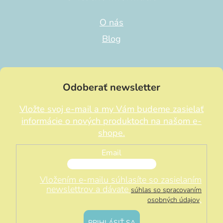
O nás
Blog
Odoberať newsletter
Vložte svoj e-mail a my Vám budeme zasielať
informácie o nových produktoch na našom e-
shope.
Email
Vložením e-mailu súhlasíte so zasielaním
newslettrov a dávate
súhlas so spracovaním
.
osobných údajov
PRIHLÁSIŤ SA