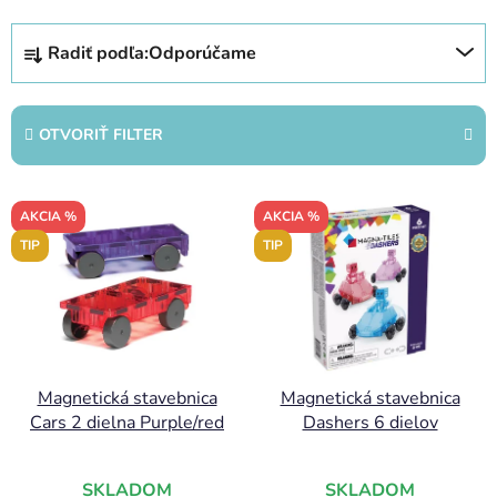
R
Radiť podľa:
Odporúčame
a
d
e
OTVORIŤ FILTER
n
i
V
e
AKCIA %
AKCIA %
ý
p
TIP
TIP
p
r
i
o
s
d
p
u
r
k
Magnetická stavebnica
Magnetická stavebnica
o
t
Cars 2 dielna Purple/red
Dashers 6 dielov
d
o
u
v
k
SKLADOM
SKLADOM