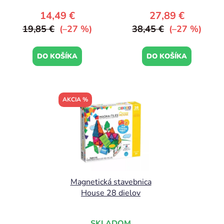
t
14,49 €
27,89 €
o
19,85 €
(–27 %)
38,45 €
(–27 %)
v
DO KOŠÍKA
DO KOŠÍKA
AKCIA %
Magnetická stavebnica
House 28 dielov
SKLADOM