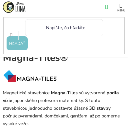
Prejsť
NÁKUP
na
KOŠÍK
obsah
Domov
/
Značky
/
Magna-Tiles®
HĽADAŤ
Magna-Tiles®
Magnetické stavebnice
Magna-Tiles
sú vytvorené
podľa
vízie
japonského profesora matematiky. S touto
stavebnicou j
ednoducho postavíte úžasné
3D stavby
počnúc pyramídami, domčekami, garážami až po pomerne
vysoké veže.