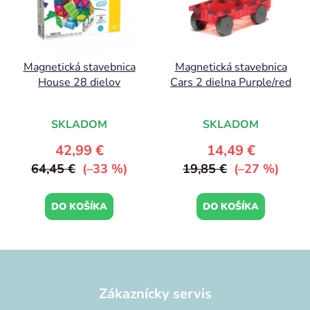
Magnetická stavebnica
Magnetická stavebnica
House 28 dielov
Cars 2 dielna Purple/red
SKLADOM
SKLADOM
42,99 €
14,49 €
64,45 €
(–33 %)
19,85 €
(–27 %)
DO KOŠÍKA
DO KOŠÍKA
Z
á
p
Zákaznícky servis