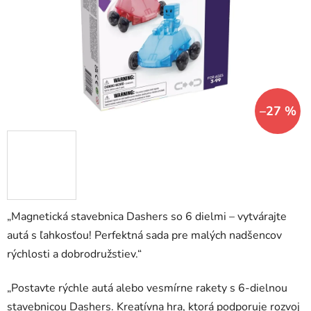
hviezdičiek.
–27 %
„Magnetická stavebnica Dashers so 6 dielmi – vytvárajte
autá s ľahkosťou! Perfektná sada pre malých nadšencov
rýchlosti a dobrodružstiev.“
„Postavte rýchle autá alebo vesmírne rakety s 6-dielnou
stavebnicou Dashers. Kreatívna hra, ktorá podporuje rozvoj