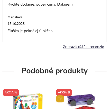
Rychle dodanie, super cena. Dakujem
Miroslava
Hodnotenie obchodu je 5 z 5 hviezdičiek.
13.10.2025
Flaška je pekná aj funkčna
Zobraziť ďalšie recenzie
Podobné produkty
AKCIA %
AKCIA %
TIP