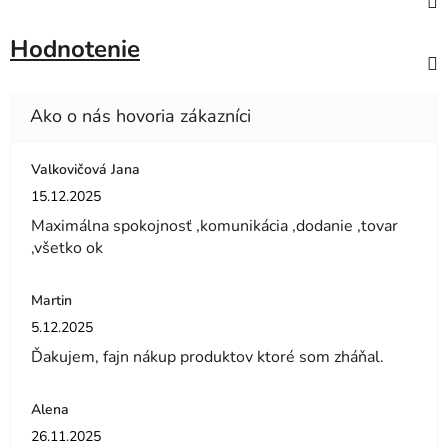
Hodnotenie
Valkovičová Jana
Hodnotenie obchodu je 5 z 5 hviezdičiek.
15.12.2025
Maximálna spokojnosť ,komunikácia ,dodanie ,tovar
,všetko ok
Martin
Hodnotenie obchodu je 5 z 5 hviezdičiek.
5.12.2025
Ďakujem, fajn nákup produktov ktoré som zháňal.
Alena
Hodnotenie obchodu je 5 z 5 hviezdičiek.
26.11.2025