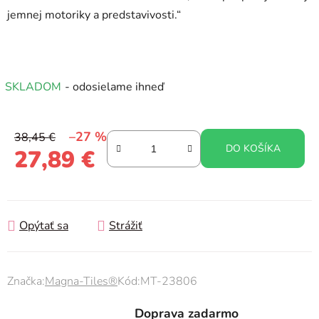
jemnej motoriky a predstavivosti.“
SKLADOM
- odosielame ihneď
–27 %
38,45 €
DO KOŠÍKA
27,89 €
Jednotková cena:
Opýtať sa
Strážiť
Značka:
Magna-Tiles®
Kód:
MT-23806
Doprava zadarmo