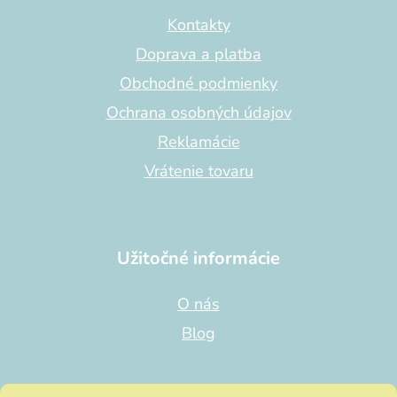
ä
t
Kontakty
i
Doprava a platba
e
Obchodné podmienky
Ochrana osobných údajov
Reklamácie
Vrátenie tovaru
Užitočné informácie
O nás
Blog