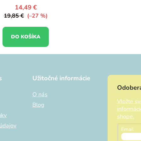
14,49 €
19,85 €
(–27 %)
DO KOŠÍKA
s
Užitočné informácie
Odobera
O nás
Vložte s
Blog
informác
nky
shope.
údajov
Email