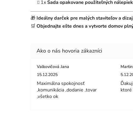
1x
Sada opakovane použiteľných nálepiek
🎁
Ideálny darček pre malých staviteľov a dizaj
🛒
Objednajte ešte dnes a vytvorte domov plný 
Valkovičová Jana
Martin
Hodnotenie obchodu je 5 z 5 hviezdičiek.
Hodnot
15.12.2025
5.12.2
Maximálna spokojnosť
Ďakuj
,komunikácia ,dodanie ,tovar
ktoré
,všetko ok