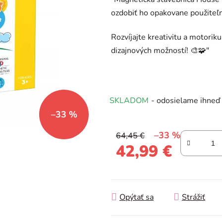
produktu
ozdobiť ho opakovane použiteľ
je
0,0
Rozvíjajte kreativitu a motorik
z
dizajnových možností! 🎨🧩"
5
hviezdičiek.
SKLADOM
- odosielame ihneď
–33 %
–33 %
64,45 €
42,99 €
Jednotková cena:
Opýtať sa
Strážiť