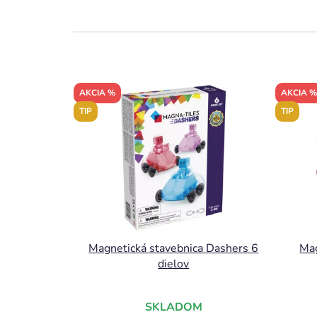
AKCIA %
AKCIA %
TIP
TIP
Magnetická stavebnica Dashers 6
Mag
dielov
SKLADOM