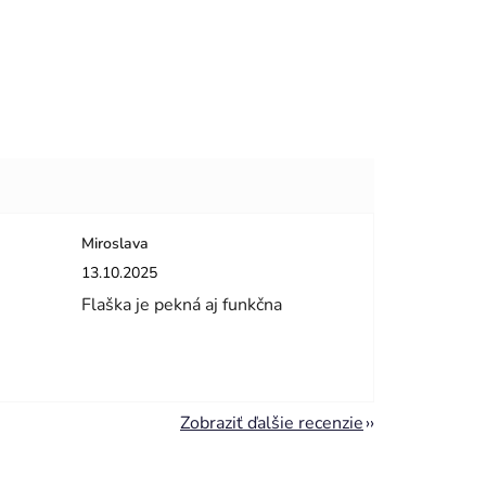
Miroslava
dičiek.
Hodnotenie obchodu je 5 z 5 hviezdičiek.
13.10.2025
Flaška je pekná aj funkčna
Zobraziť ďalšie recenzie