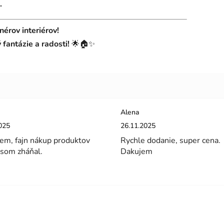
.
nérov interiérov!
fantázie a radosti!
🌟🏠✨
Alena
enie obchodu je 5 z 5 hviezdičiek.
Hodnotenie obchodu je 5 z 5 hviez
025
26.11.2025
em, fajn nákup produktov
Rychle dodanie, super cena.
 som zháňal.
Dakujem