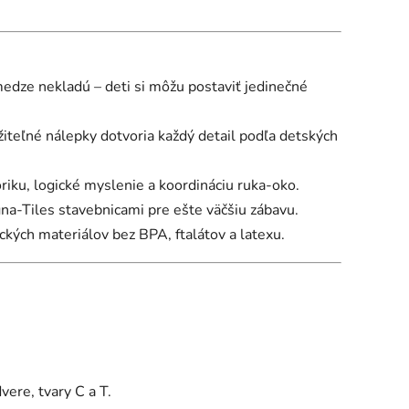
medze nekladú – deti si môžu postaviť jedinečné
teľné nálepky dotvoria každý detail podľa detských
ku, logické myslenie a koordináciu ruka-oko.
a-Tiles stavebnicami pre ešte väčšiu zábavu.
kých materiálov bez BPA, ftalátov a latexu.
vere, tvary C a T.