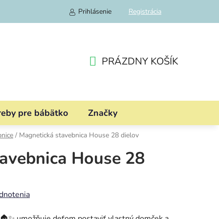
Prihlásenie
Registrácia
PRÁZDNY KOŠÍK
NÁKUPNÝ
KOŠÍK
reby pre bábätko
Značky
bnice
/
Magnetická stavebnica House 28 dielov
tavebnica House 28
dnotenia
 🏠✨ umožňuje deťom postaviť vlastný domček a