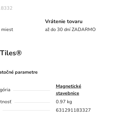
18332
Vrátenie tovaru
 miest
až do 30 dní ZADARMO
Tiles®
točné parametre
Magnetické
gória
stavebnice
tnosť
0.97 kg
631291183327