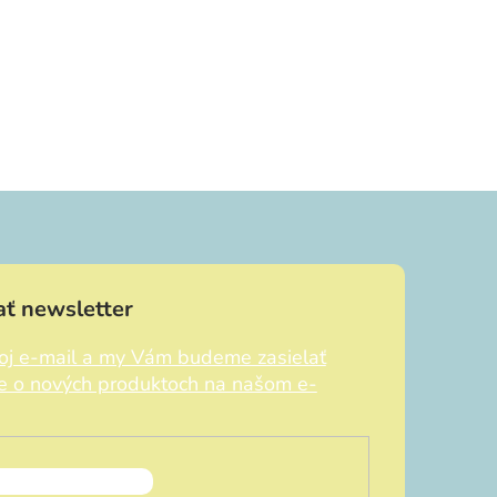
ť newsletter
voj e-mail a my Vám budeme zasielať
ie o nových produktoch na našom e-