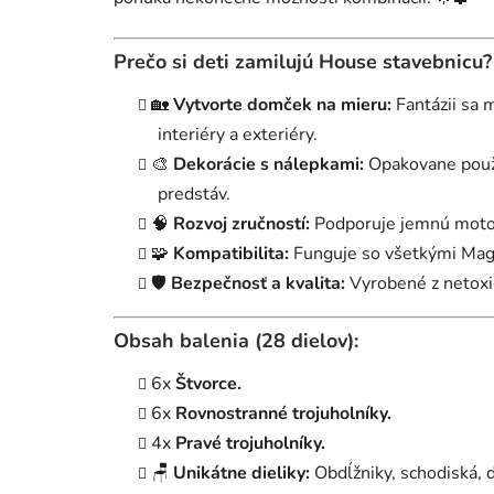
Prečo si deti zamilujú House stavebnicu?
🏡
Vytvorte domček na mieru:
Fantázii sa 
interiéry a exteriéry.
🎨
Dekorácie s nálepkami:
Opakovane použi
predstáv.
🧠
Rozvoj zručností:
Podporuje jemnú motori
🧩
Kompatibilita:
Funguje so všetkými Magn
🛡️
Bezpečnosť a kvalita:
Vyrobené z netoxic
Obsah balenia (28 dielov):
6x
Štvorce.
6x
Rovnostranné trojuholníky.
4x
Pravé trojuholníky.
🪑
Unikátne dieliky:
Obdĺžniky, schodiská, d