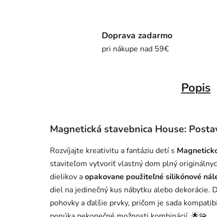
Doprava zadarmo
pri nákupe nad 59€
Popis
Magnetická stavebnica House: Posta
Rozvíjajte kreativitu a fantáziu detí s
Magneticko
staviteľom vytvoriť vlastný dom plný originálny
dielikov a
opakovane použiteľné silikónové nál
diel na jedinečný kus nábytku alebo dekorácie. De
pohovky a ďalšie prvky, pričom je sada kompati
ponúka nekonečné možnosti kombinácií. 🌟🧩