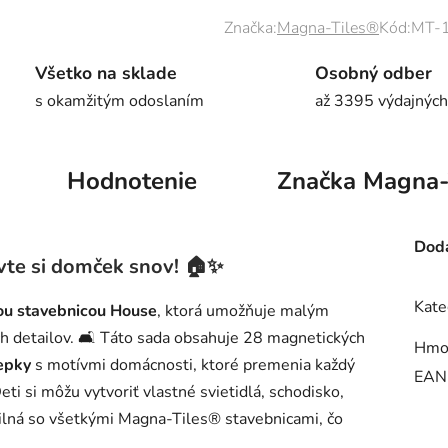
Značka:
Magna-Tiles®
Kód:
MT-
Všetko na sklade
Osobný odber
s okamžitým odoslaním
až 3395 výdajných
Hodnotenie
Značka
Magna-
Doda
vte si domček snov! 🏠✨
Kate
u stavebnicou House
, ktorá umožňuje malým
ch detailov. 🛋️ Táto sada obsahuje 28 magnetických
Hmo
epky
s motívmi domácnosti, ktoré premenia každý
EAN
ti si môžu vytvoriť vlastné svietidlá, schodisko,
bilná so všetkými Magna-Tiles® stavebnicami, čo