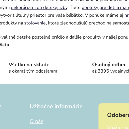
k
inými
dekoráciami do detskej izby
. Tieto
doplnky pre deti a ma
y
vytvoriť útulný priestor pre vaše bábätko. V ponuke máme aj
hr
v
produkty na
stolovanie
, ktoré zjednodušujú prechod na samost
ý
p
i
Kvalitné detské posteľné prádlo a ďalšie produkty v našej ponu
s
dieťa.
u
Všetko na sklade
Osobný odber
s okamžitým odoslaním
až 3395 výdajnýc
s
Užitočné informácie
Odobera
O nás
Vložte s