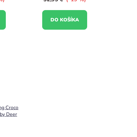
DO KOŠÍKA
ng Croco
 by Deer