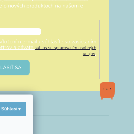
ie o nových produktoch na našom e-
Vložením e-mailu súhlasíte so zasielaním
ttrov a dávate
súhlas so spracovaním osobných
.
údajov
LÁSIŤ SA
Súhlasím