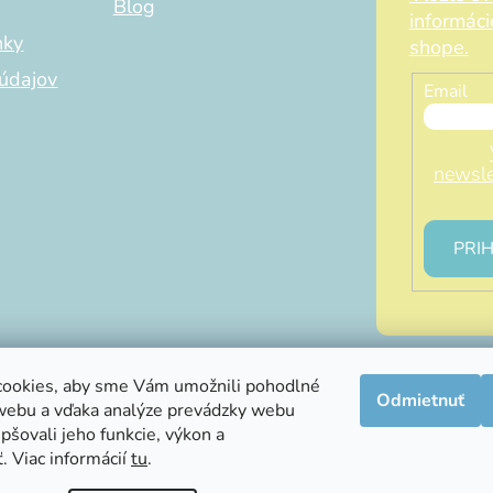
Blog
informác
nky
shope.
údajov
Email
newsle
PRIH
ookies, aby sme Vám umožnili pohodlné
Odmietnuť
webu a vďaka analýze prevádzky webu
info@littleluna.sk
pšovali jeho funkcie, výkon a
. Viac informácií
tu
.