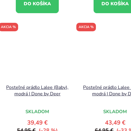
DO KOŠÍKA
DO KOŠÍKA
AKCIA %
AKCIA %
Posteľné prádlo Lalee (Baby),
Posteľné prádlo Lalee (
modrá | Done by Deer
modrá | Done by 
SKLADOM
SKLADOM
39,49 €
43,49 €
54,95 €
(–28 %)
64,95 €
(–33 