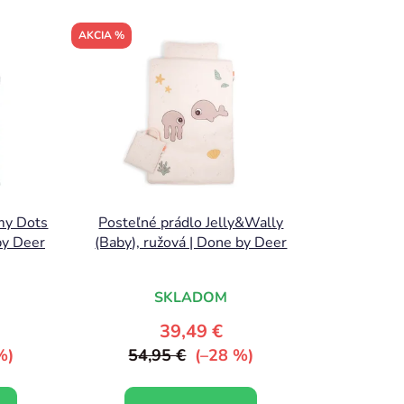
d
e
AKCIA %
n
i
e
p
r
o
d
u
my Dots
Posteľné prádlo Jelly&Wally
k
 by Deer
(Baby), ružová | Done by Deer
t
o
SKLADOM
v
39,49 €
%)
54,95 €
(–28 %)