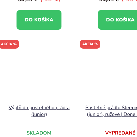
DO KOŠÍKA
DO KOŠÍKA
AKCIA %
AKCIA %
Výplň do posteľného prádla
Postelné prádlo Sleepi
(Junior)
(junior), ružové | Done
SKLADOM
VYPREDANÉ