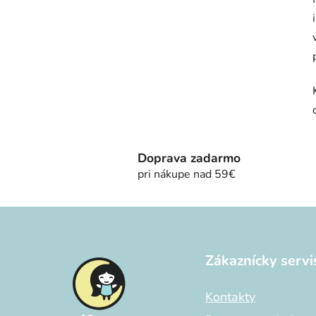
Doprava zadarmo
pri nákupe nad 59€
Z
á
Zákaznícky servi
p
ä
Kontakty
t