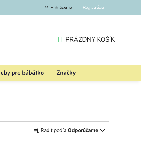
Prihlásenie
Registrácia
PRÁZDNY KOŠÍK
NÁKUPNÝ
KOŠÍK
reby pre bábätko
Značky
R
Radiť podľa:
Odporúčame
a