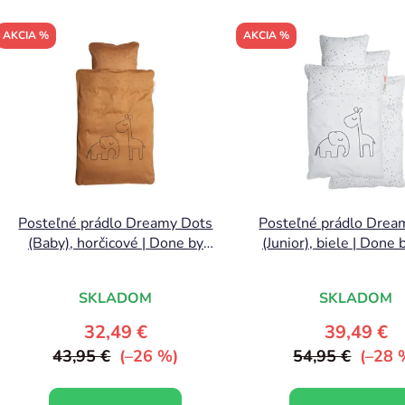
V
AKCIA %
AKCIA %
ý
p
s
p
r
o
d
Posteľné prádlo Dreamy Dots
Posteľné prádlo Drea
u
(Baby), horčicové | Done by
(Junior), biele | Done
k
Deer
t
SKLADOM
SKLADOM
o
v
32,49 €
39,49 €
43,95 €
(–26 %)
54,95 €
(–28 