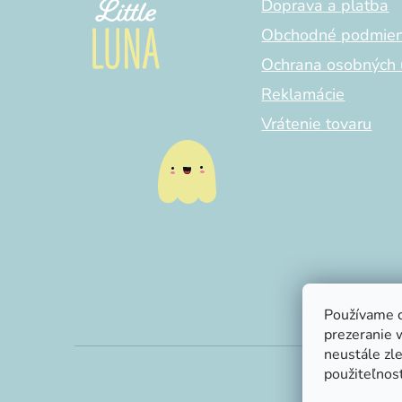
i
Doprava a platba
e
Obchodné podmie
Ochrana osobných 
Reklamácie
Vrátenie tovaru
Používame c
prezeranie 
neustále zle
použiteľnosť