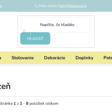
og
Máte otázku?
info@littleluna.sk
HĽADAŤ
a
Stolovanie
Dekorácie
Doplnky
Pot
zeň
Stránka
1
z
1
-
8
položiek celkom