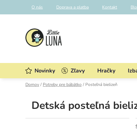
Prejsť
O nás
Doprava a platba
Kontakt
Bl
na
obsah
Novinky
Zľavy
Hračky
Izb
Domov
/
Potreby pre bábätko
/
Posteľná bielizeň
Detská posteľná bieli
B
o