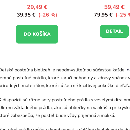
29,49 €
59,49 €
39,95 €
(–26 %)
79,95 €
(–25 
DETAIL
DO KOŠÍKA
O
v
Detská posteľná bielizeň je neodmysliteľnou súčasťou každej
d
l
á
jemné posteľné prádlo, ktoré zaručí pohodlný a zdravý spánok v
d
prírodných materiálov, ktoré sú šetrné k citlivej pokožke dieťa
a
c
K dispozícii sú rôzne sety posteľného prádla s veselými dizajnmi
i
Okrem základného prádla, ako sú obliečky na vankúš a prikrývku
e
ktoré zabezpečia, že posteľ bude vždy príjemná a mäkká.
p
r
v
Posteľné prádlo môžete kombinovať s ďalšími doplnkami do dets