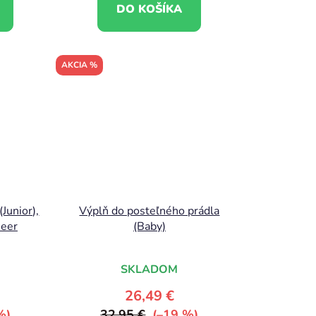
DO KOŠÍKA
AKCIA %
Junior),
Výplň do posteľného prádla
Deer
(Baby)
SKLADOM
26,49 €
%)
32,95 €
(–19 %)