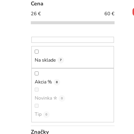
č
Cena
n
26
€
60
€
ý
p
i
a
n
e
l
Na sklade
7
Akcia %
8
Novinka ✮
0
Tip
0
Značky