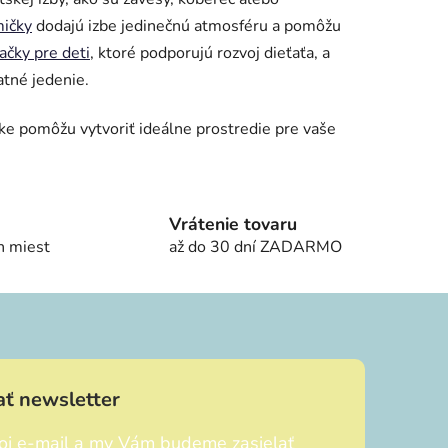
mičky
dodajú izbe jedinečnú atmosféru a pomôžu
ačky pre deti
, ktoré podporujú rozvoj dieťaťa, a
atné jedenie.
ke pomôžu vytvoriť ideálne prostredie pre vaše
Vrátenie tovaru
h miest
až do 30 dní ZADARMO
ť newsletter
voj e-mail a my Vám budeme zasielať