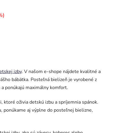
%)
etskej izby
. V našom e-shope nájdete kvalitné a
ášho bábätka. Posteľná bielizeň je vyrobené z
ťa a ponúkajú maximálny komfort.
, ktoré oživia detskú izbu a spríjemnia spánok.
, ponúkame aj výplne do posteľnej bielizne,
kej izby, ako sú závesy, koberec alebo