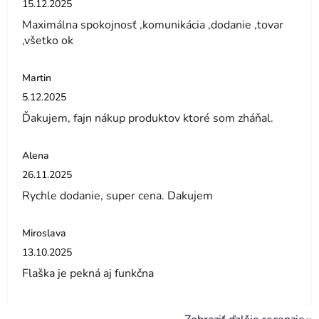
15.12.2025
Maximálna spokojnosť ,komunikácia ,dodanie ,tovar
,všetko ok
Martin
Hodnotenie obchodu je 5 z 5 hviezdičiek.
5.12.2025
Ďakujem, fajn nákup produktov ktoré som zháňal.
Alena
Hodnotenie obchodu je 5 z 5 hviezdičiek.
26.11.2025
Rychle dodanie, super cena. Dakujem
Miroslava
Hodnotenie obchodu je 5 z 5 hviezdičiek.
13.10.2025
Flaška je pekná aj funkčna