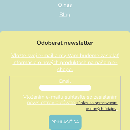
O nás
Blog
Odoberať newsletter
Vložte svoj e-mail a my Vám budeme zasielať
informácie o nových produktoch na našom e-
shope.
Email
Vložením e-mailu súhlasíte so zasielaním
newslettrov a dávate
súhlas so spracovaním
.
osobných údajov
PRIHLÁSIŤ SA