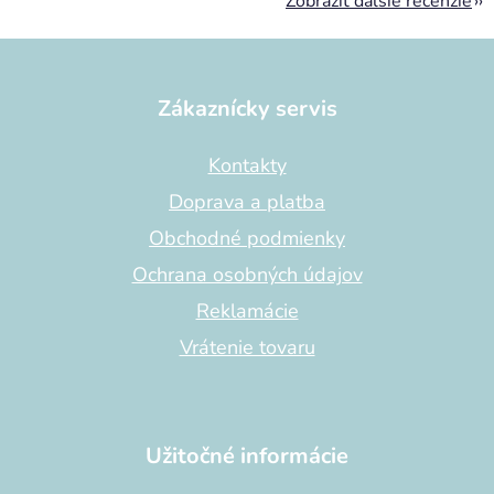
Zobraziť ďalšie recenzie
Z
á
p
Zákaznícky servis
ä
t
Kontakty
i
Doprava a platba
e
Obchodné podmienky
Ochrana osobných údajov
Reklamácie
Vrátenie tovaru
Užitočné informácie