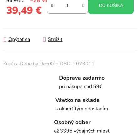
–28 %
54,95 €
DO KOŠÍKA
39,49 €
Jednotková cena:
Opýtať sa
Strážiť
Značka:
Done by Deer
Kód:
DBD-2023011
Doprava zadarmo
pri nákupe nad 59€
Všetko na sklade
s okamžitým odoslaním
Osobný odber
až 3395 výdajných miest