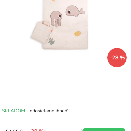
5
hviezdičiek.
–28 %
SKLADOM
- odosielame ihneď