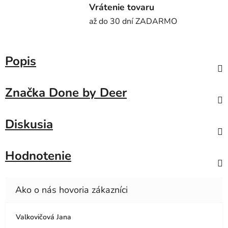
Vrátenie tovaru
až do 30 dní ZADARMO
Popis
Značka
Done by Deer
Diskusia
Hodnotenie
Valkovičová Jana
Hodnotenie obchodu je 5 z 5 hviezdičiek.