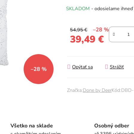
produktu
SKLADOM
- odosielame ihneď
je
0,0
z
–28 %
54,95 €
5
39,49 €
hviezdičiek.
Jednotková cena:
Opýtať sa
Strážiť
–28 %
Značka:
Done by Deer
Kód:
DBD-
Všetko na sklade
Osobný odber