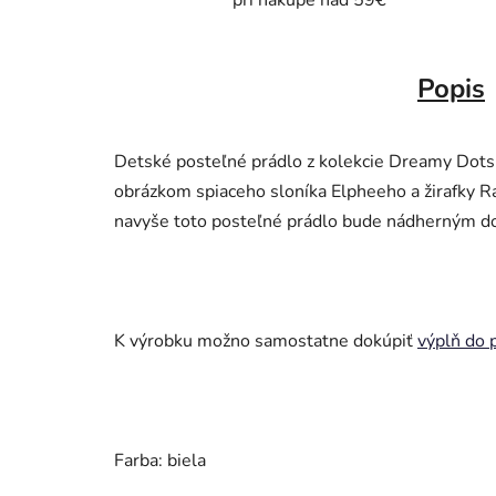
pri nákupe nad 59€
Popis
Detské posteľné prádlo z kolekcie Dreamy Dots. 
obrázkom spiaceho sloníka Elpheeho a žirafky Raf
navyše toto posteľné prádlo bude nádherným do
K výrobku možno samostatne dokúpiť
výplň do 
Farba: biela