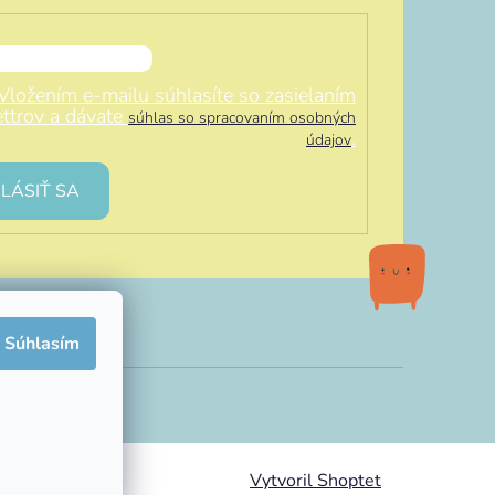
Vložením e-mailu súhlasíte so zasielaním
ttrov a dávate
súhlas so spracovaním osobných
.
údajov
LÁSIŤ SA
Súhlasím
Vytvoril Shoptet