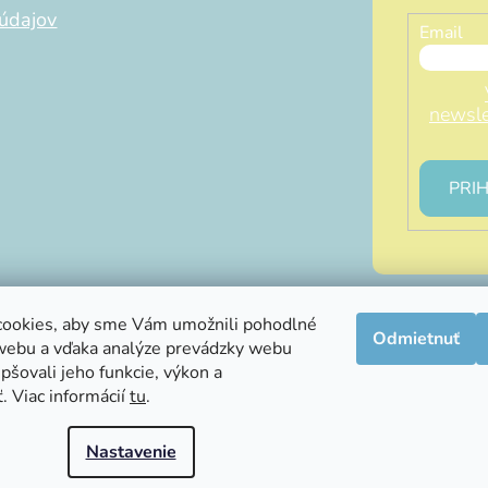
údajov
Email
newsle
PRIH
ookies, aby sme Vám umožnili pohodlné
Odmietnuť
webu a vďaka analýze prevádzky webu
info@littleluna.sk
pšovali jeho funkcie, výkon a
. Viac informácií
tu
.
Nastavenie
hradené.
Upraviť nastavenie cookies