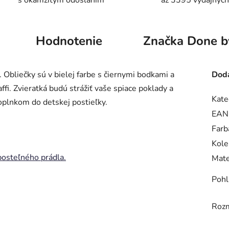
s okamžitým odoslaním
až 3395 výdajných
Hodnotenie
Značka
Done b
Obliečky sú v bielej farbe s čiernymi bodkami a
Doda
fi. Zvieratká budú strážiť vaše spiace poklady a
Kate
plnkom do detskej postieľky.
EAN
Farb
Kole
posteľného prádla.
Mate
Pohl
Roz