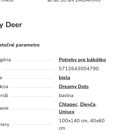
 miest
až do 30 dní ZADARMO
y Deer
točné parametre
gória
Potreby pre bábätko
5712643004790
a
biela
kcia
Dreamy Dots
riál
bavlna
Chlapec
,
Dievča
,
avie
Unisex
100x140 cm, 40x60
mery
cm