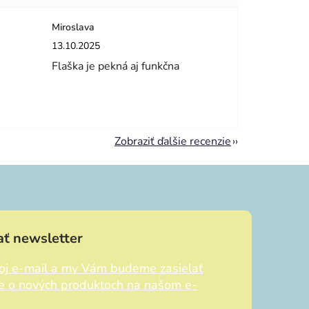
Miroslava
dičiek.
Hodnotenie obchodu je 5 z 5 hviezdičiek.
13.10.2025
Flaška je pekná aj funkčna
Zobraziť ďalšie recenzie
ť newsletter
voj e-mail a my Vám budeme zasielať
ie o nových produktoch na našom e-