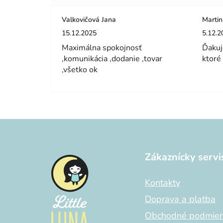
Valkovičová Jana
Martin
Hodnotenie obchodu je 5 z 5 hviezdičiek.
Hodnot
15.12.2025
5.12.2
Maximálna spokojnosť
Ďakuj
,komunikácia ,dodanie ,tovar
ktoré
,všetko ok
Z
á
Zákaznícky servi
p
ä
Kontakty
t
i
Doprava a platba
e
Obchodné podmie