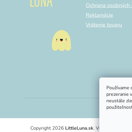
Ochrana osobných 
Reklamácie
Vrátenie tovaru
Používame c
prezeranie 
neustále zle
použiteľnosť
Copyright 2026
LittleLuna.sk
. Všetky práva vy