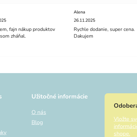
Alena
enie obchodu je 5 z 5 hviezdičiek.
Hodnotenie obchodu je 5 z 5 hviez
025
26.11.2025
em, fajn nákup produktov
Rychle dodanie, super cena.
 som zháňal.
Dakujem
s
Užitočné informácie
Odobera
O nás
Vložte s
Blog
informác
nky
shope.