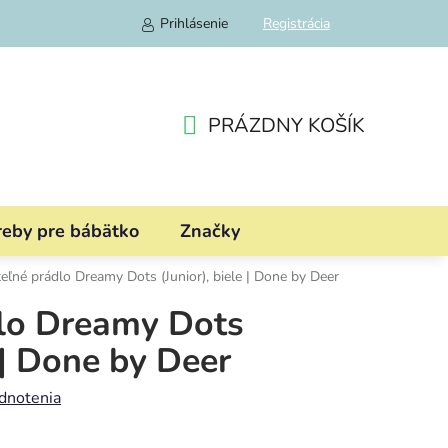
Prihlásenie
Registrácia
PRÁZDNY KOŠÍK
NÁKUPNÝ
KOŠÍK
reby pre bábätko
Značky
eľné prádlo Dreamy Dots (Junior), biele | Done by Deer
dlo Dreamy Dots
e | Done by Deer
dnotenia