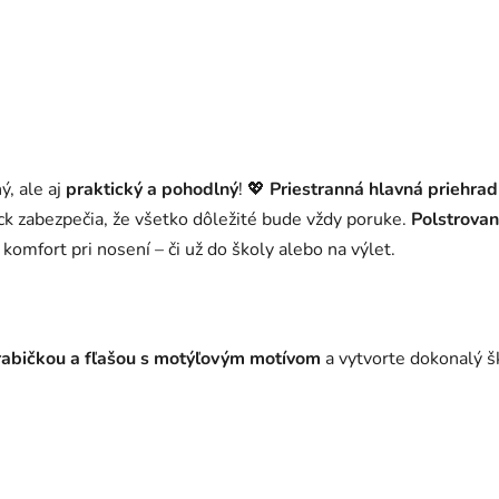
ý, ale aj
praktický a pohodlný
! 💖
Priestranná hlavná priehra
ack zabezpečia, že všetko dôležité bude vždy poruke.
Polstrova
omfort pri nosení – či už do školy alebo na výlet.
rabičkou a fľašou s motýľovým motívom
a vytvorte dokonalý š