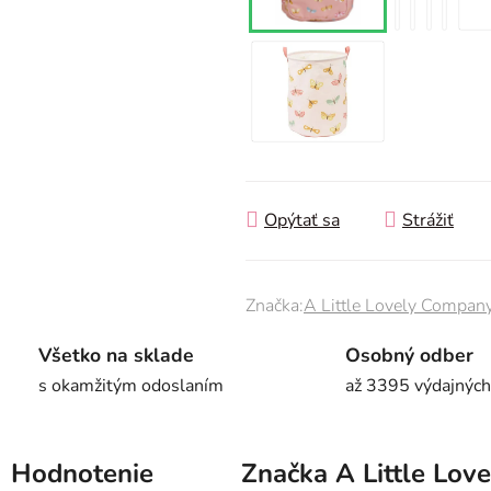
Opýtať sa
Strážiť
Značka:
A Little Lovely Compan
Všetko na sklade
Osobný odber
s okamžitým odoslaním
až 3395 výdajných
Hodnotenie
Značka
A Little Lov