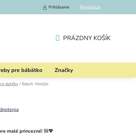
Prihlásenie
Registrácia
PRÁZDNY KOŠÍK
NÁKUPNÝ
KOŠÍK
reby pre bábätko
Značky
re detičky
/
Batoh: Motýle
dnotenia
re malé princezné!
🎒💖