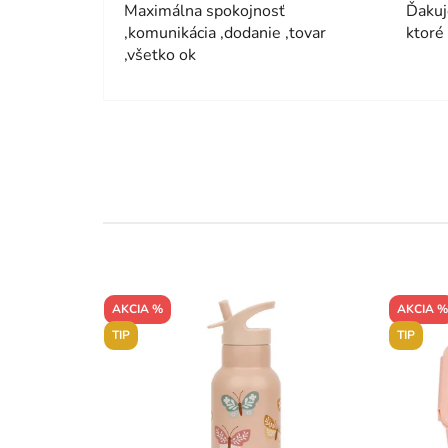
Maximálna spokojnosť
Ďakuj
,komunikácia ,dodanie ,tovar
ktoré
,všetko ok
AKCIA %
AKCIA %
TIP
TIP