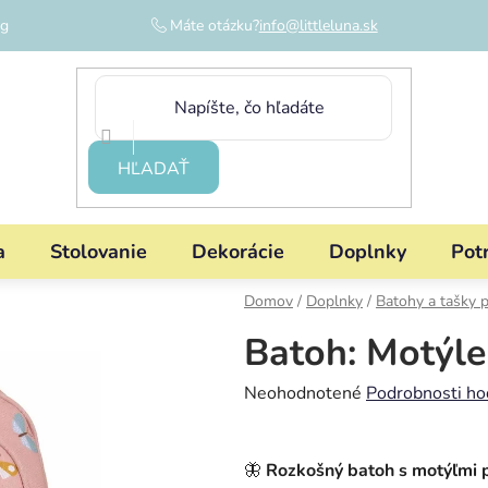
og
Máte otázku?
info@littleluna.sk
HĽADAŤ
a
Stolovanie
Dekorácie
Doplnky
Pot
Domov
/
Doplnky
/
Batohy a tašky p
Batoh: Motýle
Priemerné
Neohodnotené
Podrobnosti ho
hodnotenie
produktu
🦋
Rozkošný batoh s motýľmi p
je