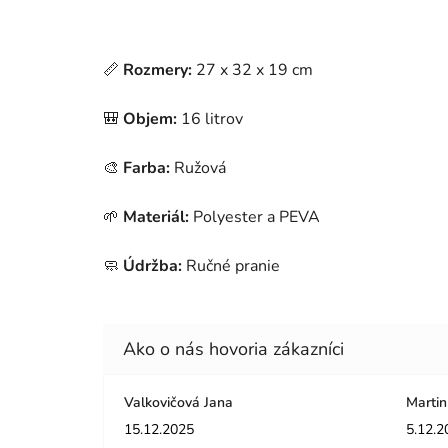
📏
Rozmery:
27 x 32 x 19 cm
🎒
Objem:
16 litrov
🎨
Farba:
Ružová
🌱
Materiál:
Polyester a PEVA
🧼
Údržba:
Ručné pranie
Valkovičová Jana
Martin
Hodnotenie obchodu je 5 z 5 hviezdičiek.
Hodnot
15.12.2025
5.12.2