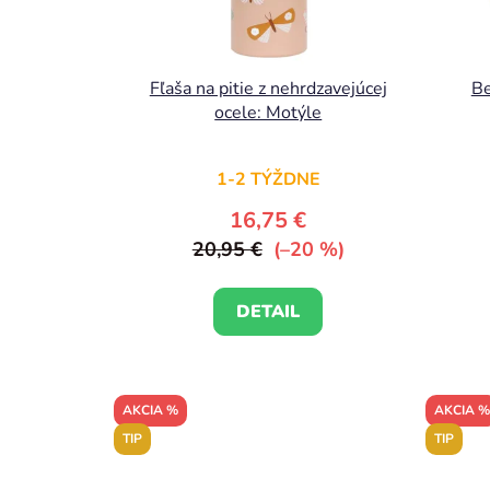
Fľaša na pitie z nehrdzavejúcej
Be
ocele: Motýle
1-2 TÝŽDNE
16,75 €
20,95 €
(–20 %)
DETAIL
AKCIA %
AKCIA %
TIP
TIP