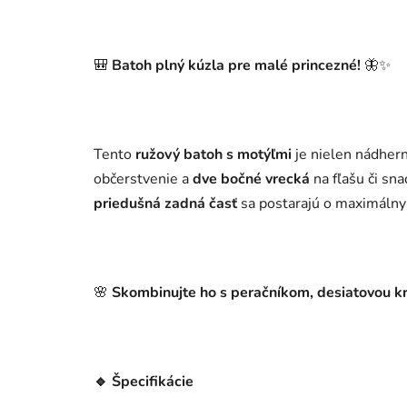
🎒
Batoh plný kúzla pre malé princezné!
🦋✨
Tento
ružový batoh s motýľmi
je nielen nádhern
občerstvenie a
dve bočné vrecká
na fľašu či sn
priedušná zadná časť
sa postarajú o maximálny k
🌸
Skombinujte ho s peračníkom, desiatovou k
🔹 Špecifikácie