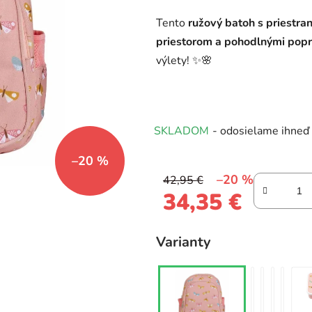
0,0
Tento
ružový batoh s priestr
z
priestorom a pohodlnými pop
5
výlety! ✨🌸
hviezdičiek.
SKLADOM
- odosielame ihneď
–20 %
–20 %
42,95 €
34,35 €
Jednotková cena:
Varianty