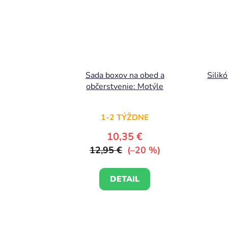
Sada boxov na obed a
Silik
občerstvenie: Motýle
1-2 TÝŽDNE
10,35 €
12,95 €
(–20 %)
DETAIL