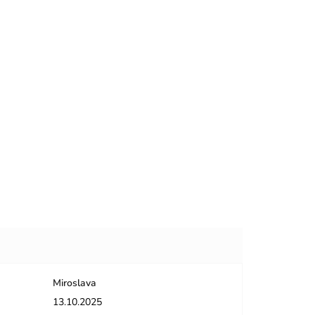
Miroslava
dičiek.
Hodnotenie obchodu je 5 z 5 hviezdičiek.
13.10.2025