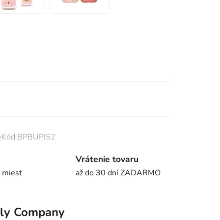
y
Kód:
BPBUPI52
Vrátenie tovaru
 miest
až do 30 dní ZADARMO
ely Company