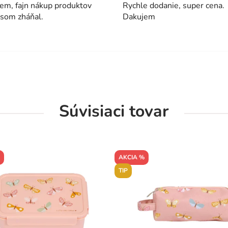
em, fajn nákup produktov
Rychle dodanie, super cena.
 som zháňal.
Dakujem
Súvisiaci tovar
AKCIA %
TIP