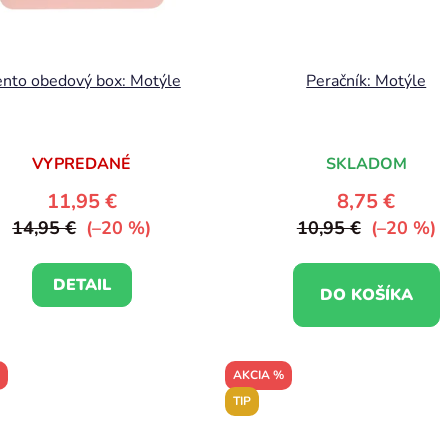
nto obedový box: Motýle
Peračník: Motýle
VYPREDANÉ
SKLADOM
11,95 €
8,75 €
14,95 €
(–20 %)
10,95 €
(–20 %)
DETAIL
DO KOŠÍKA
AKCIA %
TIP