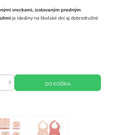
annými vreckami, izolovaným predným
ruhmi
je ideálny na školské dni aj dobrodružné
DO KOŠÍKA