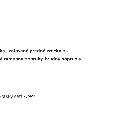
dka
,
izolované predné vrecko
na
né ramenné popruhy, hrudný popruh a
kolský set! 🎀🦋✨