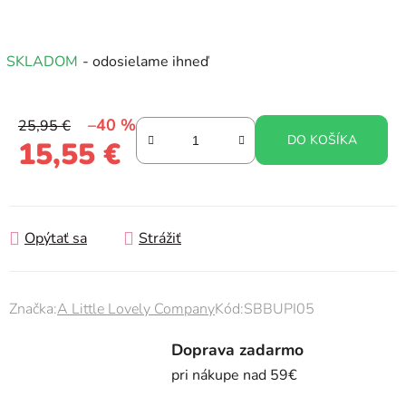
SKLADOM
- odosielame ihneď
–40 %
25,95 €
DO KOŠÍKA
15,55 €
Jednotková cena:
Opýtať sa
Strážiť
Značka:
A Little Lovely Company
Kód:
SBBUPI05
Doprava zadarmo
pri nákupe nad 59€