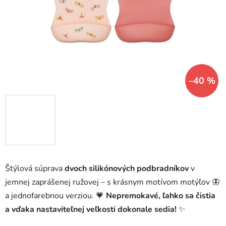
hviezdičiek.
–40 %
Štýlová súprava
dvoch silikónových podbradníkov
v
jemnej zaprášenej ružovej – s krásnym motívom motýľov 🦋
a jednofarebnou verziou. 💗
Nepremokavé, ľahko sa čistia
a vďaka nastaviteľnej veľkosti dokonale sedia!
✨