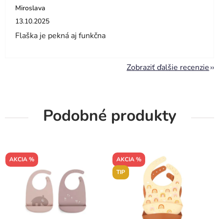
Miroslava
Hodnotenie obchodu je 5 z 5 hviezdičiek.
13.10.2025
Flaška je pekná aj funkčna
Zobraziť ďalšie recenzie
Podobné produkty
AKCIA %
AKCIA %
TIP