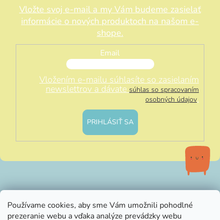
Vložte svoj e-mail a my Vám budeme zasielať
informácie o nových produktoch na našom e-
shope.
Email
Vložením e-mailu súhlasíte so zasielaním
newslettrov a dávate
súhlas so spracovaním
.
osobných údajov
PRIHLÁSIŤ SA
info@littleluna.sk
Používame cookies, aby sme Vám umožnili pohodlné
prezeranie webu a vďaka analýze prevádzky webu