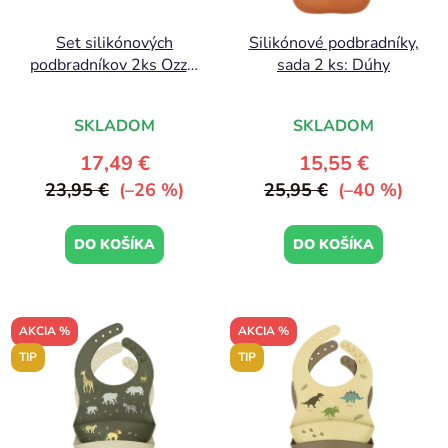
Set silikónových
Silikónové podbradníky,
podbradníkov 2ks Ozzo,
sada 2 ks: Dúhy
ružová | Done by Deer
SKLADOM
SKLADOM
17,49 €
15,55 €
23,95 €
(–26 %)
25,95 €
(–40 %)
DO KOŠÍKA
DO KOŠÍKA
AKCIA %
AKCIA %
TIP
TIP