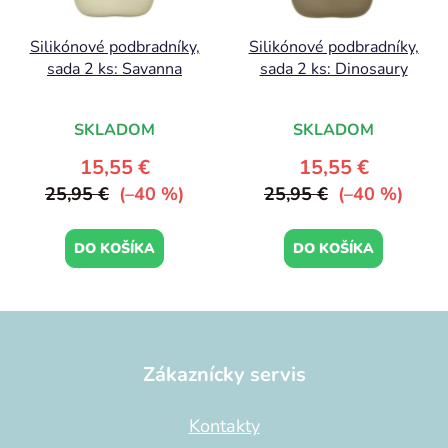
Silikónové podbradníky,
Silikónové podbradníky,
sada 2 ks: Savanna
sada 2 ks: Dinosaury
SKLADOM
SKLADOM
15,55 €
15,55 €
25,95 €
(–40 %)
25,95 €
(–40 %)
DO KOŠÍKA
DO KOŠÍKA
Z
á
p
Zákaznícky servis
ä
t
Kontakty