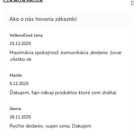
Valkovičová Jana
Hodnotenie obchodu je 5 z 5 hviezdičiek.
15.12.2025
Maximálna spokojnosť ,komunikácia ,dodanie ,tovar
,všetko ok
Martin
Hodnotenie obchodu je 5 z 5 hviezdičiek.
5.12.2025
Ďakujem, fajn nákup produktov ktoré som zháňal.
Alena
Hodnotenie obchodu je 5 z 5 hviezdičiek.
26.11.2025
Rychle dodanie, super cena. Dakujem