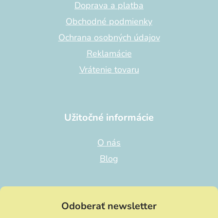
i
Doprava a platba
e
Obchodné podmienky
Ochrana osobných údajov
Reklamácie
Vrátenie tovaru
Užitočné informácie
O nás
Blog
Odoberať newsletter