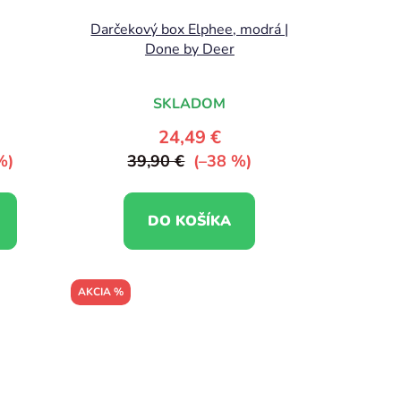
Darčekový box Elphee, modrá |
Done by Deer
SKLADOM
24,49 €
%)
39,90 €
(–38 %)
DO KOŠÍKA
AKCIA %