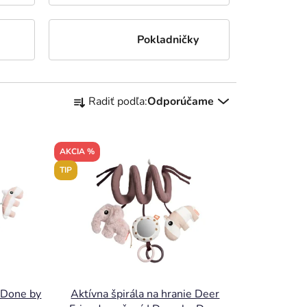
Pokladničky
R
Radiť podľa:
Odporúčame
a
d
e
AKCIA %
n
TIP
i
e
p
r
o
d
u
| Done by
Aktívna špirála na hranie Deer
k