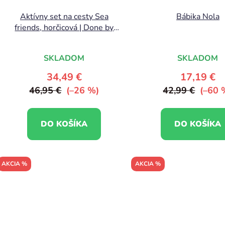
Aktívny set na cesty Sea
Bábika Nola
friends, horčicová | Done by
Deer
SKLADOM
SKLADOM
34,49 €
17,19 €
46,95 €
(–26 %)
42,99 €
(–60 
DO KOŠÍKA
DO KOŠÍKA
AKCIA %
AKCIA %