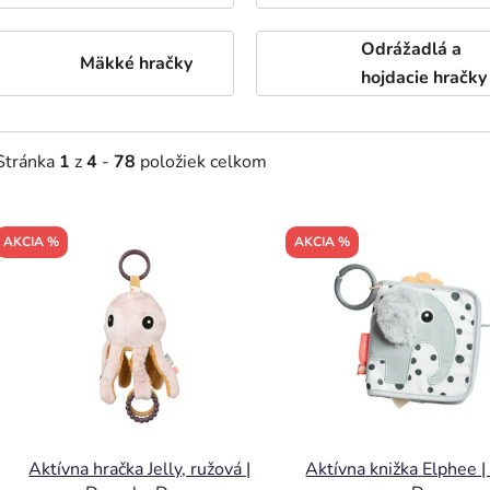
Odrážadlá a
Mäkké hračky
hojdacie hračky
Stránka
1
z
4
-
78
položiek celkom
V
AKCIA %
AKCIA %
ý
p
s
p
r
o
d
Aktívna hračka Jelly, ružová |
Aktívna knižka Elphee 
u