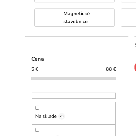
Magnetické
stavebnice
B
o
č
Cena
n
5
€
88
€
ý
p
i
a
n
e
l
Na sklade
70