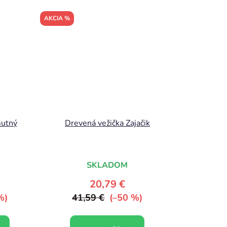
AKCIA %
mutný
Drevená vežička Zajačik
SKLADOM
20,79 €
%)
41,59 €
(–50 %)