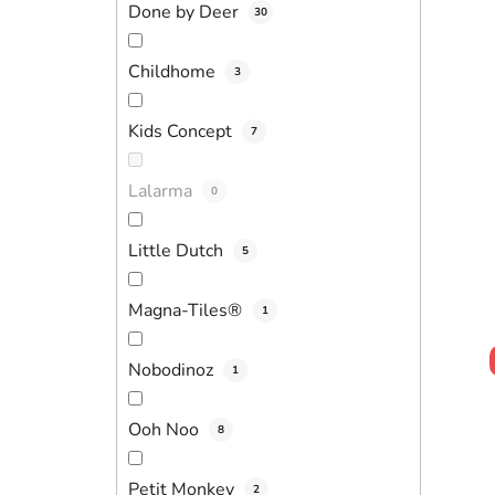
Done by Deer
30
Childhome
3
Kids Concept
7
Lalarma
0
Little Dutch
5
Magna-Tiles®
1
Nobodinoz
1
Ooh Noo
8
Petit Monkey
2