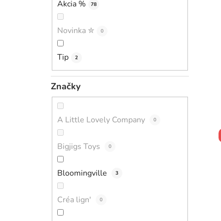
Akcia %
78
Novinka ✮
0
Tip
2
Značky
A Little Lovely Company
0
Bigjigs Toys
0
Bloomingville
3
Créa lign'
0