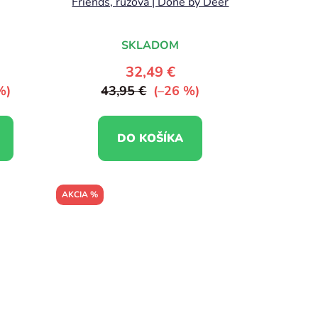
Friends, ružová | Done by Deer
t
o
SKLADOM
v
32,49 €
%)
43,95 €
(–26 %)
DO KOŠÍKA
AKCIA %