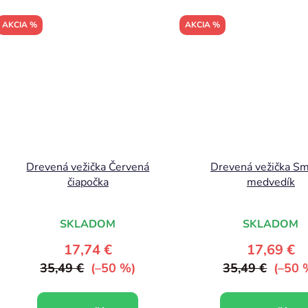
AKCIA %
AKCIA %
Drevená vežička Červená
Drevená vežička S
čiapočka
medvedík
SKLADOM
SKLADOM
17,74 €
17,69 €
35,49 €
(–50 %)
35,49 €
(–50 