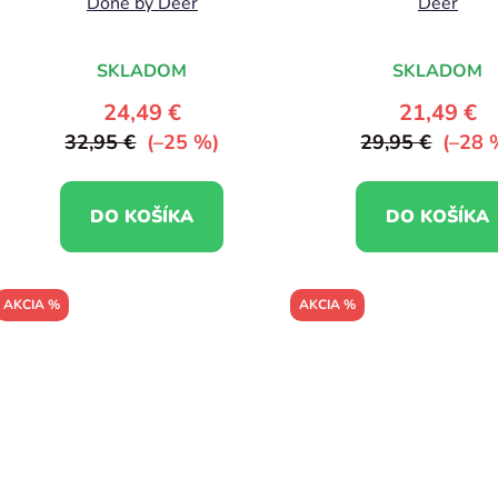
Done by Deer
Deer
k
t
SKLADOM
SKLADOM
o
v
24,49 €
21,49 €
32,95 €
(–25 %)
29,95 €
(–28 
DO KOŠÍKA
DO KOŠÍKA
AKCIA %
AKCIA %