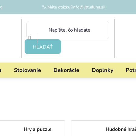
og
Máte otázku?
info@littleluna.sk
HĽADAŤ
a
Stolovanie
Dekorácie
Doplnky
Pot
Hry a puzzle
Hudobné hra