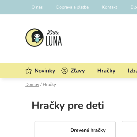
Prejsť
O nás
Doprava a platba
Kontakt
Bl
na
obsah
Novinky
Zľavy
Hračky
Izb
Domov
/
Hračky
Hračky pre deti
Drevené hračky