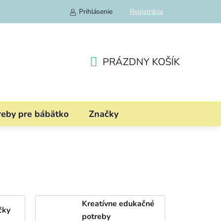
Prihlásenie
Registrácia
PRÁZDNY KOŠÍK
NÁKUPNÝ
KOŠÍK
reby pre bábätko
Značky
Kreatívne edukačné
čky
potreby