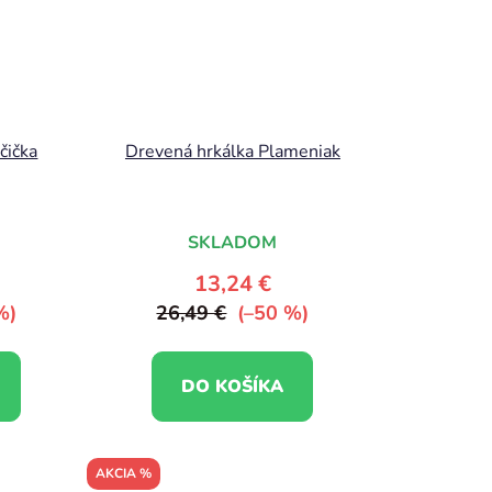
čička
Drevená hrkálka Plameniak
SKLADOM
13,24 €
%)
26,49 €
(–50 %)
DO KOŠÍKA
AKCIA %