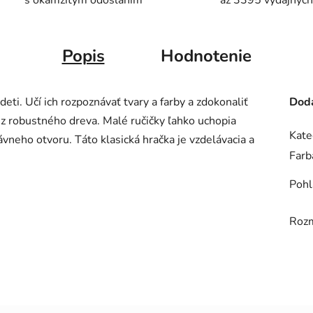
s okamžitým odoslaním
až 3395 výdajných
Popis
Hodnotenie
eti. Učí ich rozpoznávať tvary a farby a zdokonaliť
Doda
á z robustného dreva. Malé ručičky ľahko uchopia
Kate
ávneho otvoru. Táto klasická hračka je vzdelávacia a
Farb
Pohl
Roz