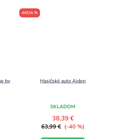
AKCIA %
ne by
Hasičské auto Aiden
SKLADOM
38,39 €
63,99 €
(–40 %)