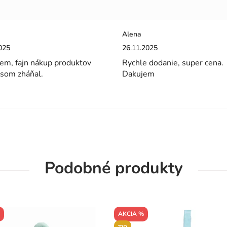
Alena
enie obchodu je 5 z 5 hviezdičiek.
Hodnotenie obchodu je 5 z 5 hviez
025
26.11.2025
em, fajn nákup produktov
Rychle dodanie, super cena.
 som zháňal.
Dakujem
Podobné produkty
AKCIA %