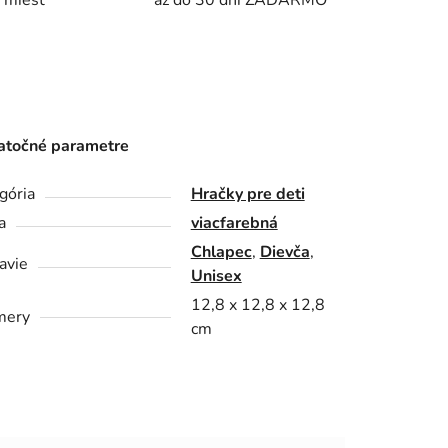
 miest
až do 30 dní ZADARMO
točné parametre
gória
Hračky pre deti
a
viacfarebná
Chlapec
,
Dievča
,
avie
Unisex
12,8 x 12,8 x 12,8
mery
cm