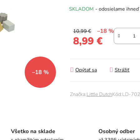
produktu
SKLADOM
- odosielame ihneď
je
0,0
z
–18 %
10,99 €
5
8,99 €
hviezdičiek.
Jednotková cena:
Opýtať sa
Strážiť
–18 %
Značka:
Little Dutch
Kód:
LD-70
Všetko na sklade
Osobný odber