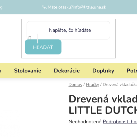
og
Máte otázku?
info@littleluna.sk
HĽADAŤ
a
Stolovanie
Dekorácie
Doplnky
Pot
Domov
/
Hračky
/
Drevená vkladačk
Drevená vklad
LITTLE DUTC
Priemerné
Neohodnotené
Podrobnosti ho
hodnotenie