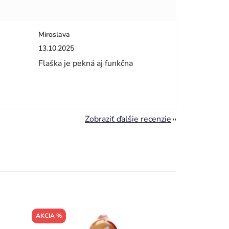
Miroslava
dičiek.
Hodnotenie obchodu je 5 z 5 hviezdičiek.
13.10.2025
Flaška je pekná aj funkčna
Zobraziť ďalšie recenzie
AKCIA %