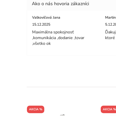
Valkovičová Jana
Martin
Hodnotenie obchodu je 5 z 5 hviezdičiek.
Hodnot
15.12.2025
5.12.2
Maximálna spokojnosť
Ďakuj
,komunikácia ,dodanie ,tovar
ktoré
,všetko ok
AKCIA %
AKCIA %