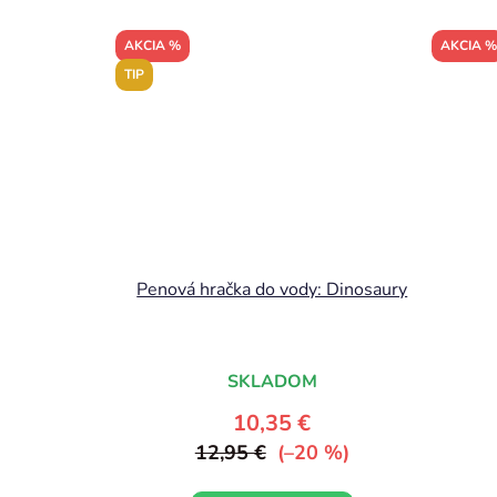
AKCIA %
AKCIA %
TIP
Penová hračka do vody: Dinosaury
SKLADOM
10,35 €
12,95 €
(–20 %)