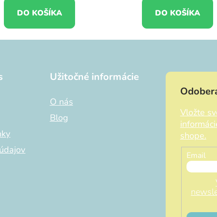
DO KOŠÍKA
DO KOŠÍKA
s
Užitočné informácie
Odobera
O nás
Vložte s
Blog
informác
nky
shope.
údajov
Email
newsle