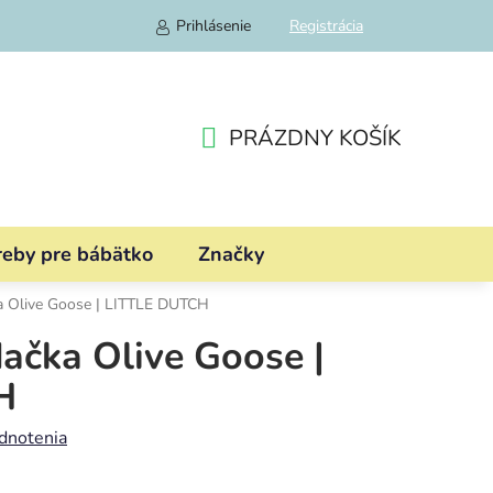
Prihlásenie
Registrácia
PRÁZDNY KOŠÍK
NÁKUPNÝ
KOŠÍK
reby pre bábätko
Značky
a Olive Goose | LITTLE DUTCH
ačka Olive Goose |
H
dnotenia