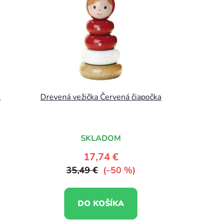
k
Drevená vežička Červená čiapočka
SKLADOM
17,74 €
35,49 €
(–50 %)
DO KOŠÍKA