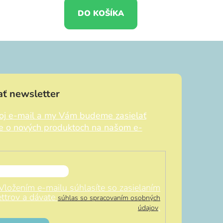
DO KOŠÍKA
ť newsletter
voj e-mail a my Vám budeme zasielať
ie o nových produktoch na našom e-
Vložením e-mailu súhlasíte so zasielaním
ttrov a dávate
súhlas so spracovaním osobných
.
údajov