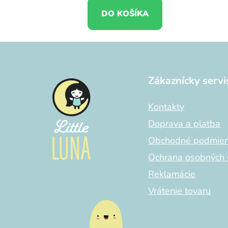
DO KOŠÍKA
Z
á
Zákaznícky servi
p
ä
Kontakty
t
i
Doprava a platba
e
Obchodné podmie
Ochrana osobných 
Reklamácie
Vrátenie tovaru