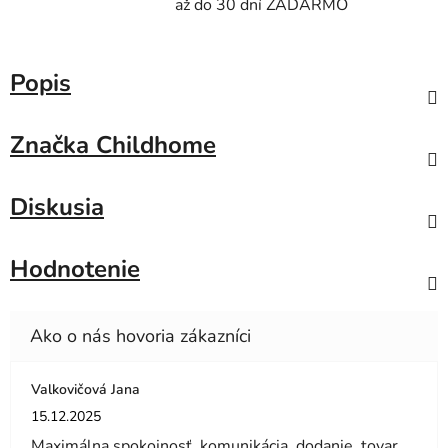
až do 30 dní ZADARMO
Popis
Značka
Childhome
Diskusia
Hodnotenie
Valkovičová Jana
Hodnotenie obchodu je 5 z 5 hviezdičiek.
15.12.2025
Maximálna spokojnosť ,komunikácia ,dodanie ,tovar