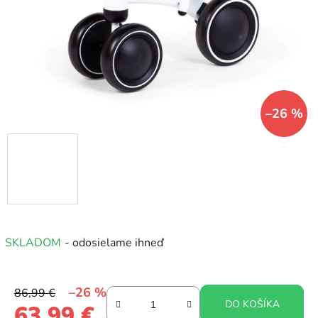
hviezdičiek.
–26 %
SKLADOM
- odosielame ihneď
–26 %
86,99 €
DO KOŠÍKA
63,99 €