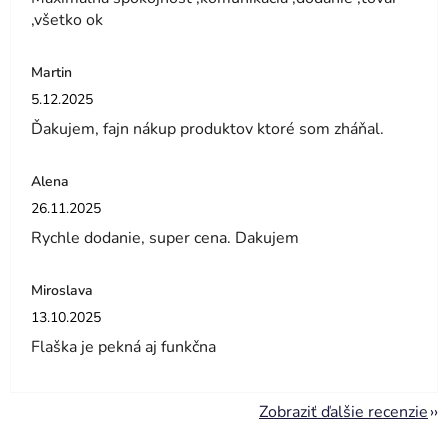
,všetko ok
Martin
Hodnotenie obchodu je 5 z 5 hviezdičiek.
5.12.2025
Ďakujem, fajn nákup produktov ktoré som zháňal.
Alena
Hodnotenie obchodu je 5 z 5 hviezdičiek.
26.11.2025
Rychle dodanie, super cena. Dakujem
Miroslava
Hodnotenie obchodu je 5 z 5 hviezdičiek.
13.10.2025
Flaška je pekná aj funkčna
Zobraziť ďalšie recenzie