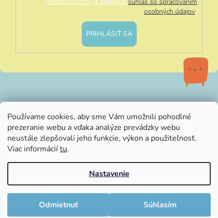
newslettrov a dávate
súhlas so spracovaním
.
osobných údajov
PRIHLÁSIŤ SA
info@littleluna.sk
Používame cookies, aby sme Vám umožnili pohodlné
prezeranie webu a vďaka analýze prevádzky webu
neustále zlepšovali jeho funkcie, výkon a použiteľnosť.
Viac informácií
tu
.
Nastavenie
Vytvoril Shoptet
Copyright 2026
LittleLuna.sk
. Všetky práva vyhradené.
Odmietnuť
Súhlasím
Upraviť nastavenie cookies