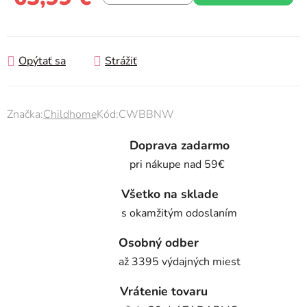
Jednotková cena:
Opýtať sa
Strážiť
Značka:
Childhome
Kód:
CWBBNW
Doprava zadarmo
pri nákupe nad 59€
Všetko na sklade
s okamžitým odoslaním
Osobný odber
až 3395 výdajných miest
Vrátenie tovaru