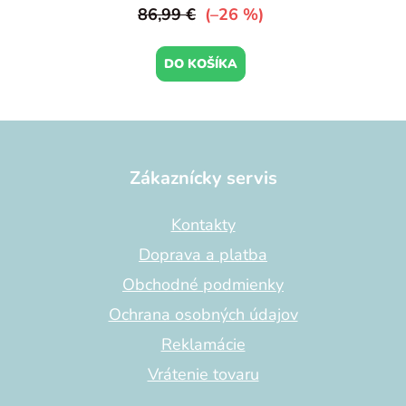
86,99 €
(–26 %)
DO KOŠÍKA
Z
á
p
Zákaznícky servis
ä
t
Kontakty
i
Doprava a platba
e
Obchodné podmienky
Ochrana osobných údajov
Reklamácie
Vrátenie tovaru