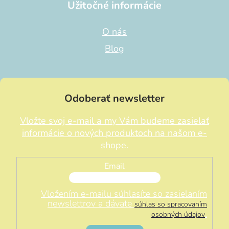
Užitočné informácie
O nás
Blog
Odoberať newsletter
Vložte svoj e-mail a my Vám budeme zasielať
informácie o nových produktoch na našom e-
shope.
Email
Vložením e-mailu súhlasíte so zasielaním
newslettrov a dávate
súhlas so spracovaním
.
osobných údajov