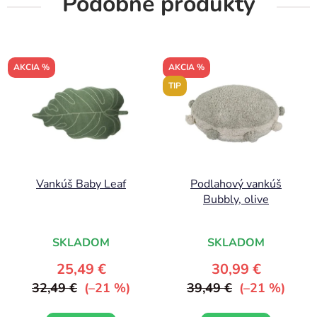
Podobné produkty
AKCIA %
AKCIA %
TIP
Vankúš Baby Leaf
Podlahový vankúš
Bubbly, olive
SKLADOM
SKLADOM
25,49 €
30,99 €
32,49 €
(–21 %)
39,49 €
(–21 %)