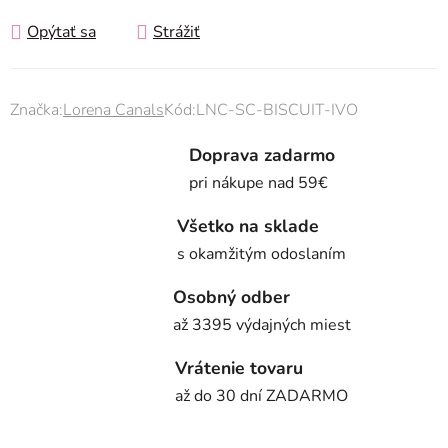
Opýtať sa
Strážiť
Značka:
Lorena Canals
Kód:
LNC-SC-BISCUIT-IVO
Doprava zadarmo
pri nákupe nad 59€
Všetko na sklade
s okamžitým odoslaním
Osobný odber
až 3395 výdajných miest
Vrátenie tovaru
až do 30 dní ZADARMO