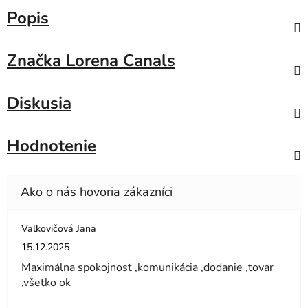
Popis
Značka
Lorena Canals
Diskusia
Hodnotenie
Valkovičová Jana
Hodnotenie obchodu je 5 z 5 hviezdičiek.
15.12.2025
Maximálna spokojnosť ,komunikácia ,dodanie ,tovar
,všetko ok