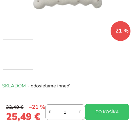
–21 %
SKLADOM
- odosielame ihneď
–21 %
32,49 €
DO KOŠÍKA
25,49 €
Jednotková cena: