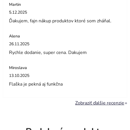
Martin
Hodnotenie obchodu je 5 z 5 hviezdičiek.
5.12.2025
Ďakujem, fajn nákup produktov ktoré som zháňal.
Alena
Hodnotenie obchodu je 5 z 5 hviezdičiek.
26.11.2025
Rychle dodanie, super cena. Dakujem
Miroslava
Hodnotenie obchodu je 5 z 5 hviezdičiek.
13.10.2025
Flaška je pekná aj funkčna
Zobraziť ďalšie recenzie