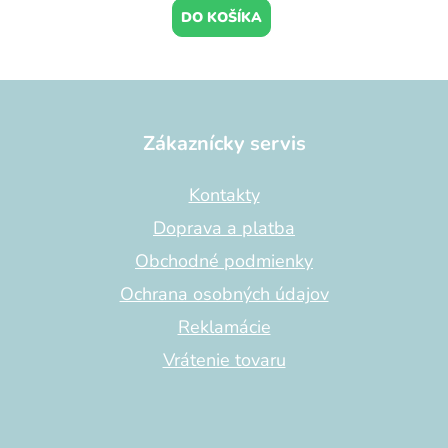
DO KOŠÍKA
Z
á
p
Zákaznícky servis
ä
t
Kontakty
i
Doprava a platba
e
Obchodné podmienky
Ochrana osobných údajov
Reklamácie
Vrátenie tovaru