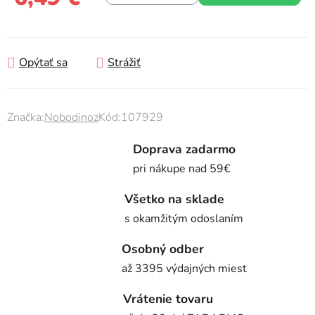
Jednotková cena:
Opýtať sa
Strážiť
Značka:
Nobodinoz
Kód:
107929
Doprava zadarmo
pri nákupe nad 59€
Všetko na sklade
s okamžitým odoslaním
Osobný odber
až 3395 výdajných miest
Vrátenie tovaru