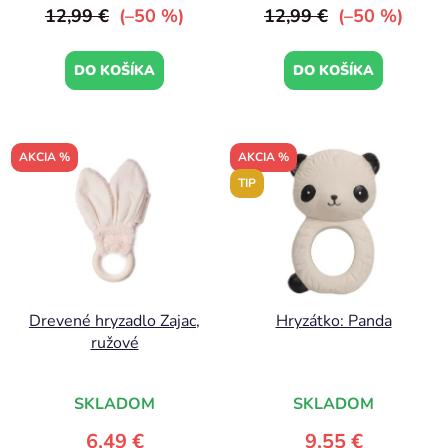
12,99 €
(–50 %)
12,99 €
(–50 %)
DO KOŠÍKA
DO KOŠÍKA
AKCIA %
AKCIA %
TIP
Drevené hryzadlo Zajac,
Hryzátko: Panda
ružové
SKLADOM
SKLADOM
6,49 €
9,55 €