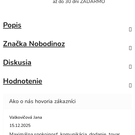
až do 30 dní ZADARMO
Popis
Značka
Nobodinoz
Diskusia
Hodnotenie
Valkovičová Jana
Hodnotenie obchodu je 5 z 5 hviezdičiek.
15.12.2025
Maximálna spokojnosť ,komunikácia ,dodanie ,tovar