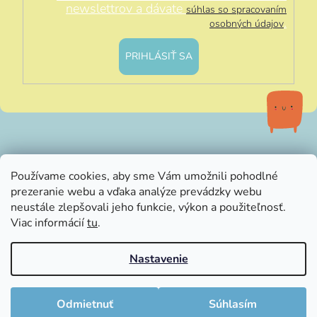
newslettrov a dávate
súhlas so spracovaním
.
osobných údajov
PRIHLÁSIŤ SA
info@littleluna.sk
Používame cookies, aby sme Vám umožnili pohodlné
prezeranie webu a vďaka analýze prevádzky webu
neustále zlepšovali jeho funkcie, výkon a použiteľnosť.
Viac informácií
tu
.
Nastavenie
Vytvoril Shoptet
Copyright 2026
LittleLuna.sk
. Všetky práva vyhradené.
Odmietnuť
Súhlasím