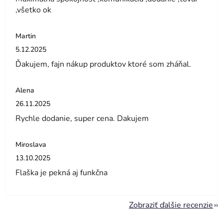
,všetko ok
Martin
Hodnotenie obchodu je 5 z 5 hviezdičiek.
5.12.2025
Ďakujem, fajn nákup produktov ktoré som zháňal.
Alena
Hodnotenie obchodu je 5 z 5 hviezdičiek.
26.11.2025
Rychle dodanie, super cena. Dakujem
Miroslava
Hodnotenie obchodu je 5 z 5 hviezdičiek.
13.10.2025
Flaška je pekná aj funkčna
Zobraziť ďalšie recenzie