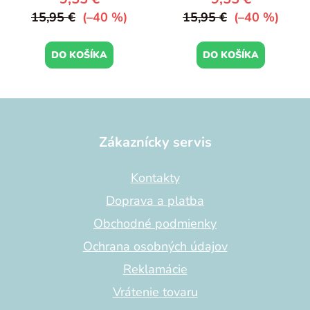
15,95 €
(–40 %)
15,95 €
(–40 %)
DO KOŠÍKA
DO KOŠÍKA
Z
á
p
Zákaznícky servis
ä
t
Kontakty
i
Doprava a platba
e
Obchodné podmienky
Ochrana osobných údajov
Reklamácie
Vrátenie tovaru