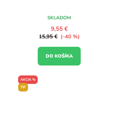
SKLADOM
9,55 €
15,95 €
(–40 %)
DO KOŠÍKA
AKCIA %
TIP