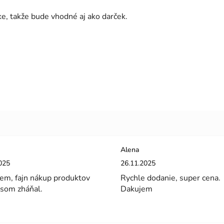
ke, takže bude vhodné aj ako darček.
Alena
enie obchodu je 5 z 5 hviezdičiek.
Hodnotenie obchodu je 5 z 5 hviez
025
26.11.2025
em, fajn nákup produktov
Rychle dodanie, super cena.
 som zháňal.
Dakujem