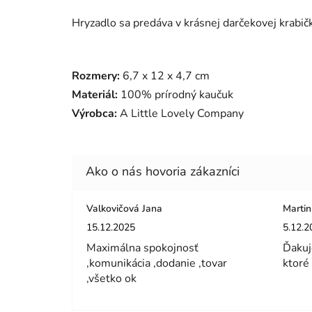
Hryzadlo sa predáva v krásnej darčekovej krabič
Rozmery:
6,7 x 12 x 4,7 cm
Materiál:
100% prírodný kaučuk
Výrobca:
A Little Lovely Company
Valkovičová Jana
Martin
Hodnotenie obchodu je 5 z 5 hviezdičiek.
Hodnot
15.12.2025
5.12.2
Maximálna spokojnosť
Ďakuj
,komunikácia ,dodanie ,tovar
ktoré
,všetko ok