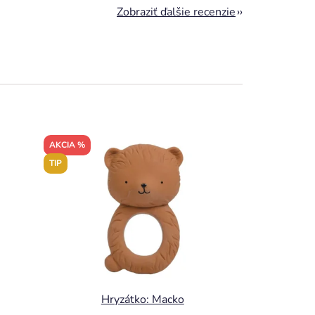
Zobraziť ďalšie recenzie
AKCIA %
TIP
Hryzátko: Macko