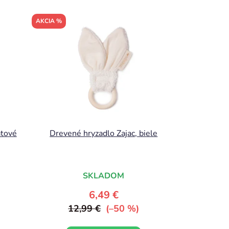
AKCIA %
ätové
Drevené hryzadlo Zajac, biele
SKLADOM
6,49 €
12,99 €
(–50 %)