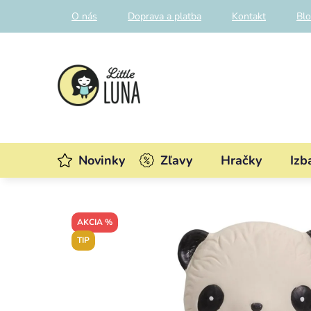
Prejsť
O nás
Doprava a platba
Kontakt
Bl
na
obsah
Novinky
Zľavy
Hračky
Izb
AKCIA %
TIP