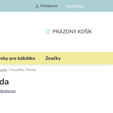
Prihlásenie
Registrácia
PRÁZDNY KOŠÍK
NÁKUPNÝ
KOŠÍK
reby pre bábätko
Značky
adlá
/
Hryzátko: Panda
nda
dnotenia