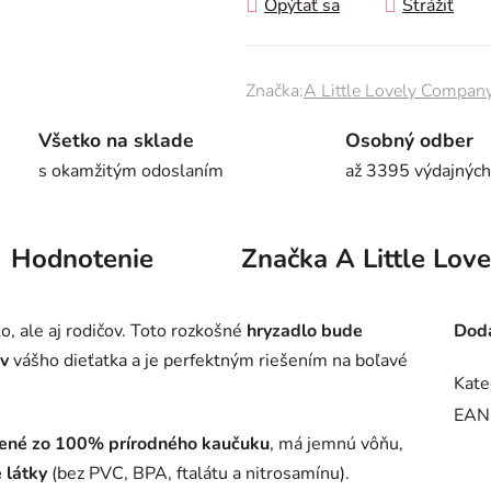
Opýtať sa
Strážiť
Značka:
A Little Lovely Compan
Všetko na sklade
Osobný odber
s okamžitým odoslaním
až 3395 výdajných
Hodnotenie
Značka
A Little Lov
o, ale aj rodičov. Toto rozkošné
hryzadlo bude
Doda
v
vášho dieťatka a je perfektným riešením na boľavé
Kate
EAN
bené zo 100% prírodného kaučuku
, má jemnú vôňu,
 látky
(bez PVC, BPA, ftalátu a nitrosamínu).