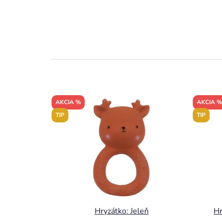
AKCIA %
AKCIA %
TIP
TIP
Hryzátko: Jeleň
Hr