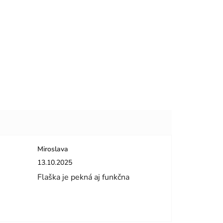
Miroslava
dičiek.
Hodnotenie obchodu je 5 z 5 hviezdičiek.
13.10.2025
Flaška je pekná aj funkčna