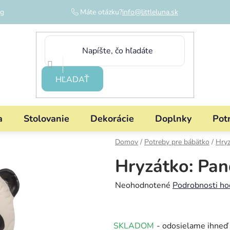
og
Máte otázku?
info@littleluna.sk
HĽADAŤ
a
Stolovanie
Dekorácie
Doplnky
Pot
Domov
/
Potreby pre bábätko
/
Hryz
Hryzátko: Pa
Priemerné
Neohodnotené
Podrobnosti ho
hodnotenie
produktu
SKLADOM
- odosielame ihneď
je