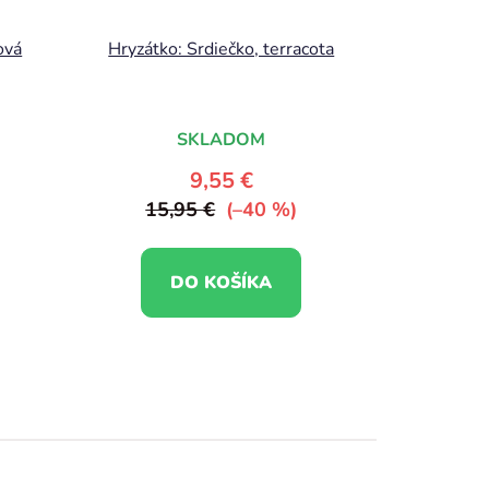
ová
Hryzátko: Srdiečko, terracota
SKLADOM
9,55 €
15,95 €
(–40 %)
DO KOŠÍKA