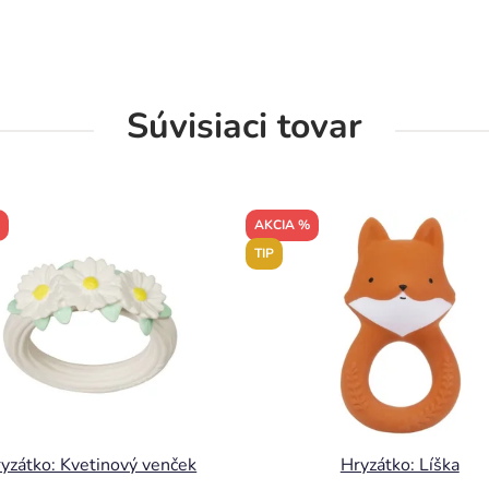
Súvisiaci tovar
AKCIA %
TIP
yzátko: Kvetinový venček
Hryzátko: Líška