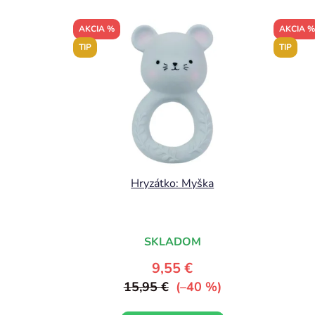
AKCIA %
AKCIA %
TIP
TIP
Hryzátko: Myška
SKLADOM
9,55 €
15,95 €
(–40 %)