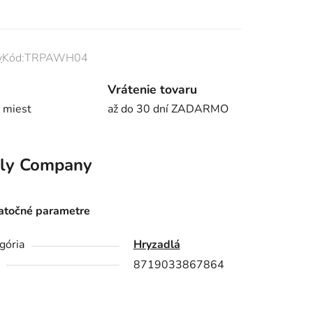
y
Kód:
TRPAWH04
Vrátenie tovaru
 miest
až do 30 dní ZADARMO
ely Company
točné parametre
gória
Hryzadlá
8719033867864