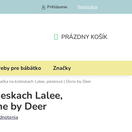
Prihlásenie
Registrácia
PRÁZDNY KOŠÍK
NÁKUPNÝ
KOŠÍK
reby pre bábätko
Značky
ačka na kolieskach Lalee, piesková | Done by Deer
ieskach Lalee,
ne by Deer
dnotenia