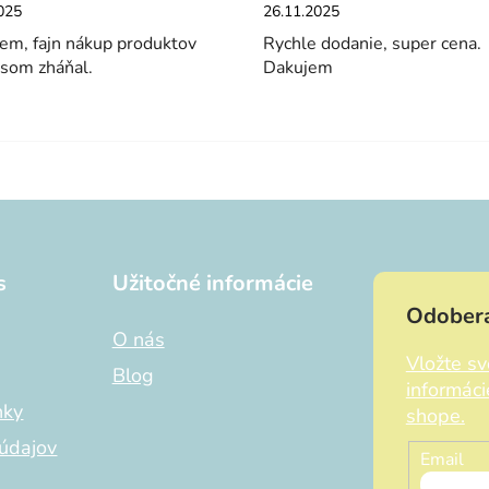
enie obchodu je 5 z 5 hviezdičiek.
Hodnotenie obchodu je 5 z 5 hviez
025
26.11.2025
em, fajn nákup produktov
Rychle dodanie, super cena.
 som zháňal.
Dakujem
s
Užitočné informácie
Odobera
O nás
Vložte s
Blog
informác
nky
shope.
údajov
Email