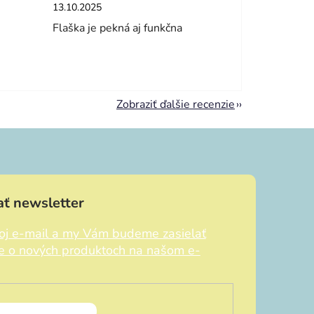
dičiek.
Hodnotenie obchodu je 5 z 5 hviezdičiek.
13.10.2025
Flaška je pekná aj funkčna
Zobraziť ďalšie recenzie
ť newsletter
voj e-mail a my Vám budeme zasielať
ie o nových produktoch na našom e-