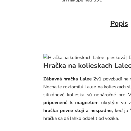
pri nákupe nad 59€
Popis
Hračka na kolieskach Lale
Zábavná hračka Lalee 2v1
povzbudí na
Nechajte roztomilú Lalee na kolieskach 
silikónové kolieska sú nenáročné pre 
pripevnené k magnetom
ukrytým vo vn
hračka pevne stojí a nespadne,
keď ju 
hračka sa dá ľahko oddeliť od vozíka.