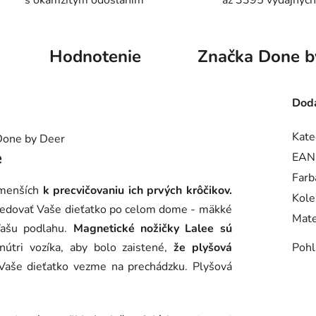
s okamžitým odoslaním
až 3395 výdajných
Hodnotenie
Značka
Done b
Doda
Kate
e
EAN
Farb
jmenších
k precvičovaniu ich prvých krôčikov.
Kole
sledovať Vaše dieťatko po celom dome - mäkké
Mate
Vašu podlahu.
Magnetické nožičky Lalee sú
útri vozíka, aby bolo zaistené,
že plyšová
Pohl
Vaše dieťatko vezme na prechádzku. Plyšová