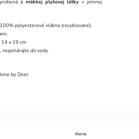
vyrobená
z mäkkej plyšovej látky
v jemnej
 100% polyesterové vlákna (recyklované).
ami.
: 14 x 19 cm
, neponárajte do vody.
Alena