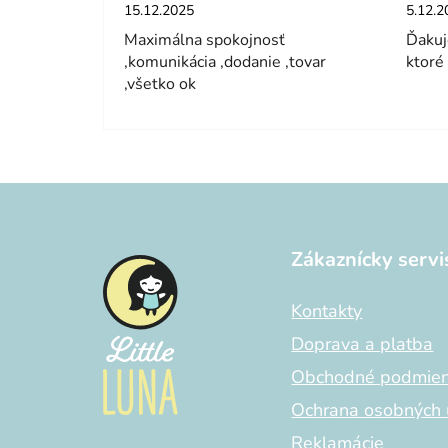
Hodnotenie obchodu je 5 z 5 hviezdičiek.
Hodnot
15.12.2025
5.12.2
Maximálna spokojnosť
Ďakuj
,komunikácia ,dodanie ,tovar
ktoré
,všetko ok
Z
á
Zákaznícky servi
p
ä
Kontakty
t
i
Doprava a platba
e
Obchodné podmie
Ochrana osobných 
Reklamácie