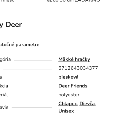
 miest
až do 30 dní ZADARMO
y Deer
točné parametre
gória
Mäkké hračky
5712643034377
a
piesková
kcia
Deer Friends
riál
polyester
Chlapec
,
Dievča
,
avie
Unisex