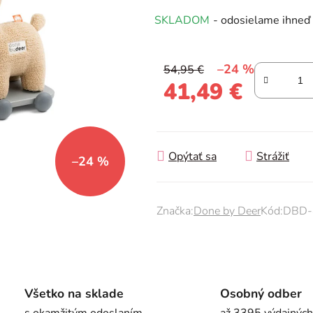
produktu
SKLADOM
- odosielame ihneď
je
0,0
z
–24 %
54,95 €
5
41,49 €
hviezdičiek.
Jednotková cena:
Opýtať sa
Strážiť
–24 %
Značka:
Done by Deer
Kód:
DBD-
Všetko na sklade
Osobný odber