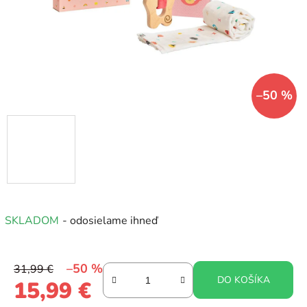
–50 %
SKLADOM
- odosielame ihneď
–50 %
31,99 €
DO KOŠÍKA
15,99 €