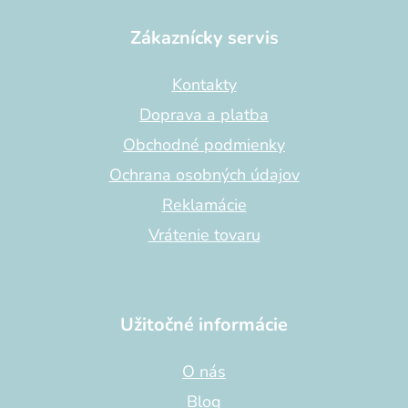
á
p
Zákaznícky servis
ä
t
Kontakty
i
Doprava a platba
e
Obchodné podmienky
Ochrana osobných údajov
Reklamácie
Vrátenie tovaru
Užitočné informácie
O nás
Blog