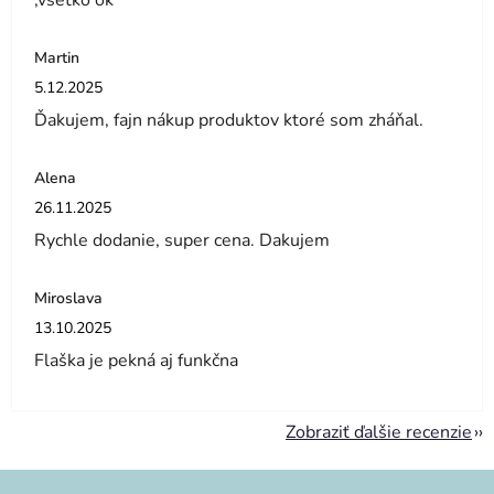
,všetko ok
Martin
Hodnotenie obchodu je 5 z 5 hviezdičiek.
5.12.2025
Ďakujem, fajn nákup produktov ktoré som zháňal.
Alena
Hodnotenie obchodu je 5 z 5 hviezdičiek.
26.11.2025
Rychle dodanie, super cena. Dakujem
Miroslava
Hodnotenie obchodu je 5 z 5 hviezdičiek.
13.10.2025
Flaška je pekná aj funkčna
Zobraziť ďalšie recenzie
Z