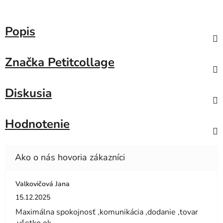
Popis
Značka
Petitcollage
Diskusia
Hodnotenie
Valkovičová Jana
Hodnotenie obchodu je 5 z 5 hviezdičiek.
15.12.2025
Maximálna spokojnosť ,komunikácia ,dodanie ,tovar