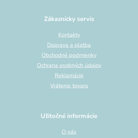
Z
á
p
Zákaznícky servis
ä
t
Kontakty
i
Doprava a platba
e
Obchodné podmienky
Ochrana osobných údajov
Reklamácie
Vrátenie tovaru
Užitočné informácie
O nás