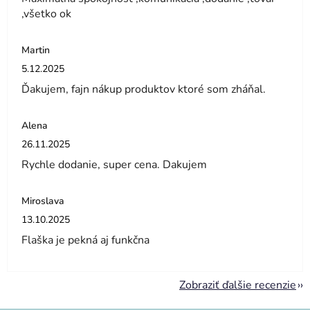
,všetko ok
Martin
Hodnotenie obchodu je 5 z 5 hviezdičiek.
5.12.2025
Ďakujem, fajn nákup produktov ktoré som zháňal.
Alena
Hodnotenie obchodu je 5 z 5 hviezdičiek.
26.11.2025
Rychle dodanie, super cena. Dakujem
Miroslava
Hodnotenie obchodu je 5 z 5 hviezdičiek.
13.10.2025
Flaška je pekná aj funkčna
Zobraziť ďalšie recenzie