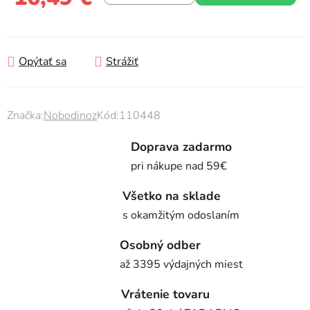
Jednotková cena:
Opýtať sa
Strážiť
Značka:
Nobodinoz
Kód:
110448
Doprava zadarmo
pri nákupe nad 59€
Všetko na sklade
s okamžitým odoslaním
Osobný odber
až 3395 výdajných miest
Vrátenie tovaru