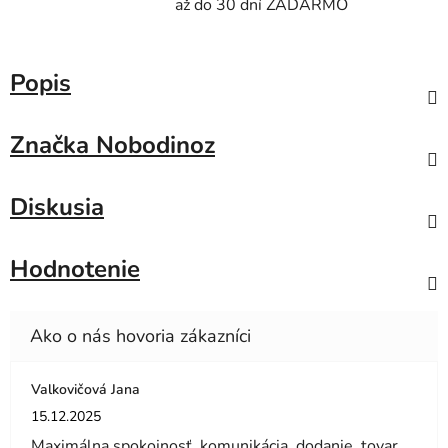
až do 30 dní ZADARMO
Popis
Značka
Nobodinoz
Diskusia
Hodnotenie
Valkovičová Jana
Hodnotenie obchodu je 5 z 5 hviezdičiek.
15.12.2025
Maximálna spokojnosť ,komunikácia ,dodanie ,tovar