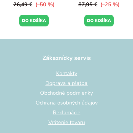
26,49 €
(–50 %)
87,95 €
(–25 %)
DO KOŠÍKA
DO KOŠÍKA
Z
á
p
Zákaznícky servis
ä
t
Kontakty
i
Doprava a platba
e
Obchodné podmienky
Ochrana osobných údajov
Reklamácie
Vrátenie tovaru