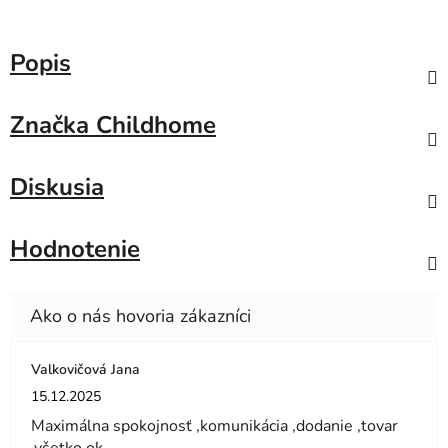
Popis
Značka
Childhome
Diskusia
Hodnotenie
Valkovičová Jana
Hodnotenie obchodu je 5 z 5 hviezdičiek.
15.12.2025
Maximálna spokojnosť ,komunikácia ,dodanie ,tovar