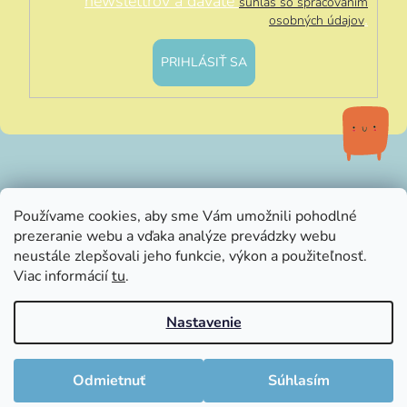
newslettrov a dávate
súhlas so spracovaním
.
osobných údajov
PRIHLÁSIŤ SA
info@littleluna.sk
Používame cookies, aby sme Vám umožnili pohodlné
prezeranie webu a vďaka analýze prevádzky webu
neustále zlepšovali jeho funkcie, výkon a použiteľnosť.
Viac informácií
tu
.
Nastavenie
Vytvoril Shoptet
Copyright 2026
LittleLuna.sk
. Všetky práva vyhradené.
Odmietnuť
Súhlasím
Upraviť nastavenie cookies