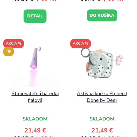
DO KOŠÍKA
DETAIL
AKCIA %
AKCIA %
TIP
Stmievateľná baterka
Aktívna knižka Elphee |
fialová
Done by Deer
SKLADOM
SKLADOM
21,49 €
21,49 €