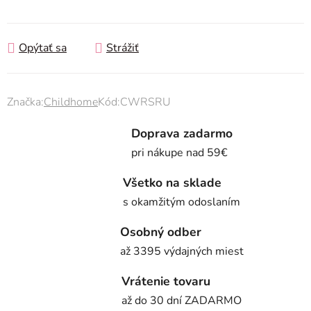
Jednotková cena:
Opýtať sa
Strážiť
Značka:
Childhome
Kód:
CWRSRU
Doprava zadarmo
pri nákupe nad 59€
Všetko na sklade
s okamžitým odoslaním
Osobný odber
až 3395 výdajných miest
Vrátenie tovaru
až do 30 dní ZADARMO