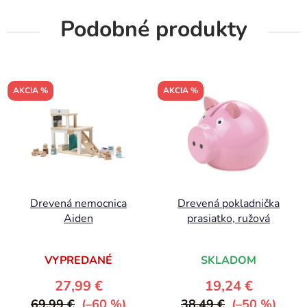
Podobné produkty
AKCIA %
AKCIA %
Drevená nemocnica
Drevená pokladnička
Aiden
prasiatko, ružová
VYPREDANÉ
SKLADOM
27,99 €
19,24 €
69,99 €
(–60 %)
38,49 €
(–50 %)