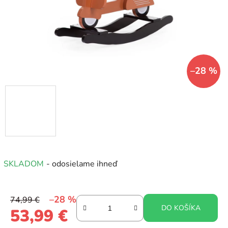
–28 %
SKLADOM
- odosielame ihneď
–28 %
74,99 €
DO KOŠÍKA
53,99 €