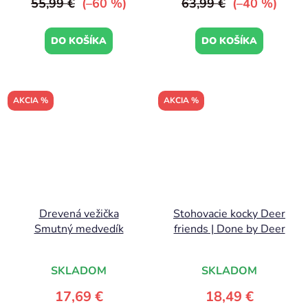
55,99 €
(–60 %)
63,99 €
(–40 %)
DO KOŠÍKA
DO KOŠÍKA
AKCIA %
AKCIA %
Drevená vežička
Stohovacie kocky Deer
Smutný medvedík
friends | Done by Deer
SKLADOM
SKLADOM
17,69 €
18,49 €