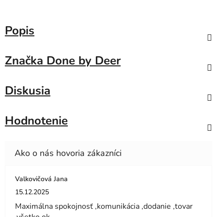
Popis
Značka
Done by Deer
Diskusia
Hodnotenie
Valkovičová Jana
Hodnotenie obchodu je 5 z 5 hviezdičiek.
15.12.2025
Maximálna spokojnosť ,komunikácia ,dodanie ,tovar