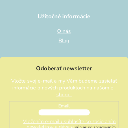
Užitočné informácie
O nás
Blog
Odoberať newsletter
Vložte svoj e-mail a my Vám budeme zasielať
informácie o nových produktoch na našom e-
shope.
Email
Vložením e-mailu súhlasíte so zasielaním
newslettrov a dávate
súhlas so spracovaním