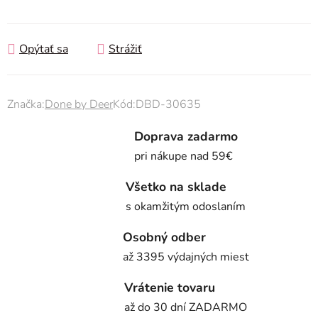
Jednotková cena:
Opýtať sa
Strážiť
Značka:
Done by Deer
Kód:
DBD-30635
Doprava zadarmo
pri nákupe nad 59€
Všetko na sklade
s okamžitým odoslaním
Osobný odber
až 3395 výdajných miest
Vrátenie tovaru
až do 30 dní ZADARMO