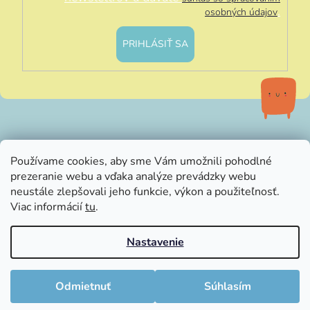
.
osobných údajov
PRIHLÁSIŤ SA
info@littleluna.sk
Používame cookies, aby sme Vám umožnili pohodlné
prezeranie webu a vďaka analýze prevádzky webu
neustále zlepšovali jeho funkcie, výkon a použiteľnosť.
Viac informácií
tu
.
Nastavenie
Vytvoril Shoptet
Copyright 2026
LittleLuna.sk
. Všetky práva vyhradené.
Odmietnuť
Súhlasím
Upraviť nastavenie cookies