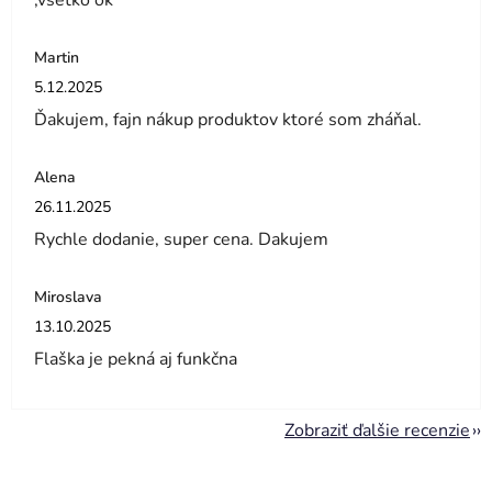
,všetko ok
Martin
Hodnotenie obchodu je 5 z 5 hviezdičiek.
5.12.2025
Ďakujem, fajn nákup produktov ktoré som zháňal.
Alena
Hodnotenie obchodu je 5 z 5 hviezdičiek.
26.11.2025
Rychle dodanie, super cena. Dakujem
Miroslava
Hodnotenie obchodu je 5 z 5 hviezdičiek.
13.10.2025
Flaška je pekná aj funkčna
Zobraziť ďalšie recenzie