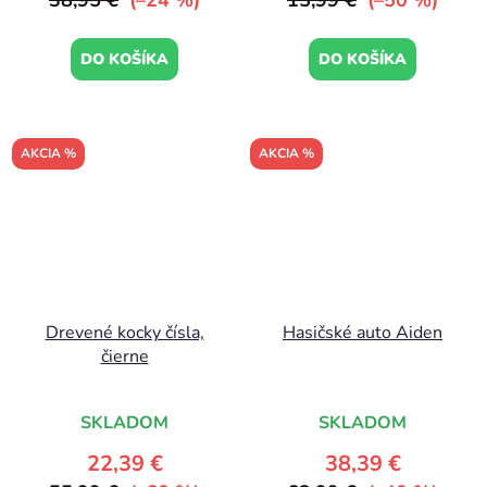
38,95 €
(–24 %)
15,99 €
(–50 %)
DO KOŠÍKA
DO KOŠÍKA
AKCIA %
AKCIA %
Drevené kocky čísla,
Hasičské auto Aiden
čierne
SKLADOM
SKLADOM
22,39 €
38,39 €