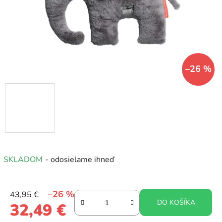
–26 %
SKLADOM
- odosielame ihneď
–26 %
43,95 €
DO KOŠÍKA
32,49 €