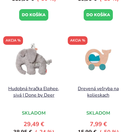
DO KOŠÍKA
DO KOŠÍKA
AKCIA %
AKCIA %
Hudobná hračka Elphee,
Drevená veľryba na
sivá | Done by Deer
kolieskach
SKLADOM
SKLADOM
29,49 €
7,99 €