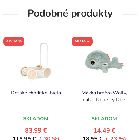
Podobné produkty
AKCIA %
AKCIA %
Detské chodítko, biela
Mäkká hračka Wally,
malá | Done by Deer
SKLADOM
SKLADOM
83,99 €
14,49 €
119,99 €
(–30 %)
18,95 €
(–23 %)