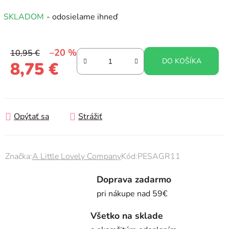
SKLADOM
- odosielame ihneď
–20 %
10,95 €
DO KOŠÍKA
8,75 €
Jednotková cena:
Opýtať sa
Strážiť
Značka:
A Little Lovely Company
Kód:
PESAGR11
Doprava zadarmo
pri nákupe nad 59€
Všetko na sklade