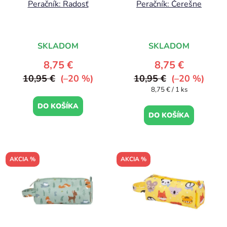
Peračník: Radosť
Peračník: Čerešne
SKLADOM
SKLADOM
8,75 €
8,75 €
10,95 €
(–20 %)
10,95 €
(–20 %)
Jednotková
8,75 € / 1 ks
cena:
DO KOŠÍKA
DO KOŠÍKA
AKCIA %
AKCIA %