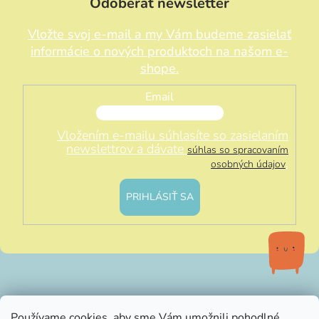
Odoberať newsletter
Vložte svoj e-mail a my Vám budeme zasielať
informácie o nových produktoch na našom e-
shope.
Email
Vložením e-mailu súhlasíte so zasielaním
newslettrov a dávate
súhlas so spracovaním
.
osobných údajov
PRIHLÁSIŤ SA
info@littleluna.sk
Používame cookies, aby sme Vám umožnili pohodlné