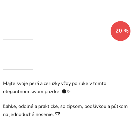
–20 %
Majte svoje perá a ceruzky vždy po ruke v tomto
elegantnom sivom puzdre! ⚫✨
Ľahké, odolné a praktické, so zipsom, podšívkou a pútkom
na jednoduché nosenie. 🎒