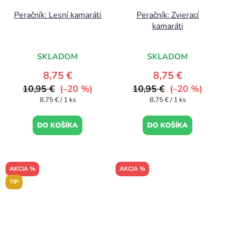
Peračník: Lesní kamaráti
Peračník: Zvierací
kamaráti
SKLADOM
SKLADOM
8,75 €
8,75 €
10,95 €
(–20 %)
10,95 €
(–20 %)
Jednotková
Jednotková
8,75 € / 1 ks
8,75 € / 1 ks
cena:
cena:
DO KOŠÍKA
DO KOŠÍKA
AKCIA %
AKCIA %
TIP