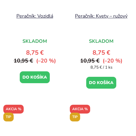
Peračník: Vozidlá
Peračník: Kvety – ružový
SKLADOM
SKLADOM
8,75 €
8,75 €
10,95 €
(–20 %)
10,95 €
(–20 %)
Jednotková
8,75 € / 1 ks
cena:
DO KOŠÍKA
DO KOŠÍKA
AKCIA %
AKCIA %
TIP
TIP