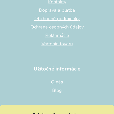
t
Kontakty
i
Doprava a platba
e
Obchodné podmienky
Ochrana osobných údajov
Reklamácie
Vrátenie tovaru
Užitočné informácie
O nás
Blog