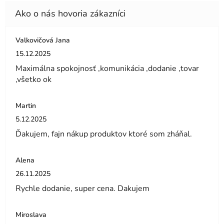
Valkovičová Jana
Hodnotenie obchodu je 5 z 5 hviezdičiek.
15.12.2025
Maximálna spokojnosť ,komunikácia ,dodanie ,tovar
,všetko ok
Martin
Hodnotenie obchodu je 5 z 5 hviezdičiek.
5.12.2025
Ďakujem, fajn nákup produktov ktoré som zháňal.
Alena
Hodnotenie obchodu je 5 z 5 hviezdičiek.
26.11.2025
Rychle dodanie, super cena. Dakujem
Miroslava