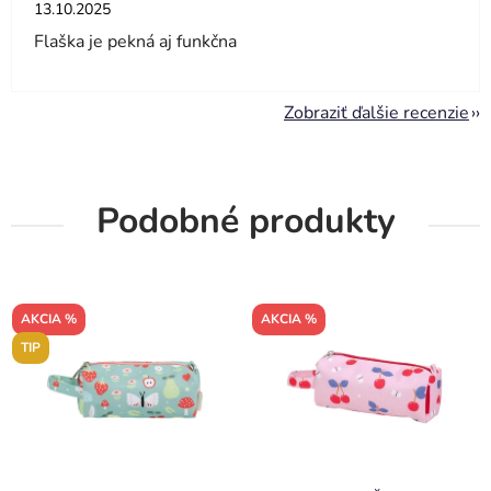
Hodnotenie obchodu je 5 z 5 hviezdičiek.
13.10.2025
Flaška je pekná aj funkčna
Zobraziť ďalšie recenzie
Podobné produkty
AKCIA %
AKCIA %
TIP