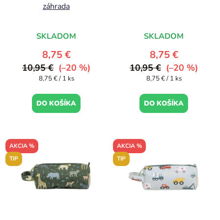
záhrada
SKLADOM
SKLADOM
8,75 €
8,75 €
10,95 €
(–20 %)
10,95 €
(–20 %)
Jednotková
Jednotková
8,75 € / 1 ks
8,75 € / 1 ks
cena:
cena:
DO KOŠÍKA
DO KOŠÍKA
AKCIA %
AKCIA %
TIP
TIP