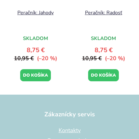
Peračník: Jahody
Peračník: Radosť
SKLADOM
SKLADOM
8,75 €
8,75 €
10,95 €
(–20 %)
10,95 €
(–20 %)
DO KOŠÍKA
DO KOŠÍKA
Z
á
p
Zákaznícky servis
ä
t
Kontakty
i