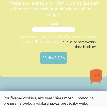
Vložte svoj e-mail a my Vám budeme zasielať
informácie o nových produktoch na našom e-
shope.
Email
Vložením e-mailu súhlasíte so zasielaním
newslettrov a dávate
súhlas so spracovaním
.
osobných údajov
PRIHLÁSIŤ SA
info@littleluna.sk
Používame cookies, aby sme Vám umožnili pohodlné
prezeranie webu a vďaka analýze prevádzky webu