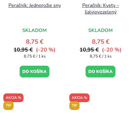
Peračník: Jednorožie sny
Peračník: Kvety –
šalviovozelený
SKLADOM
SKLADOM
8,75 €
8,75 €
10,95 €
(–20 %)
10,95 €
(–20 %)
Jednotková
Jednotková
8,75 € / 1 ks
8,75 € / 1 ks
cena:
cena:
DO KOŠÍKA
DO KOŠÍKA
AKCIA %
AKCIA %
TIP
TIP