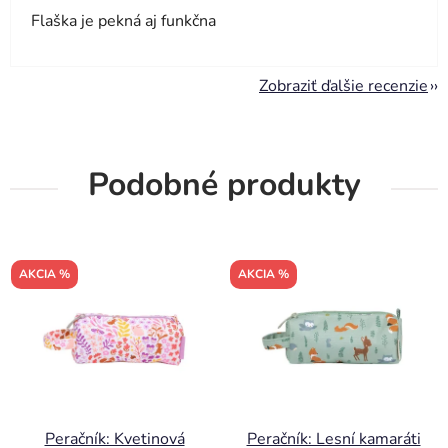
Flaška je pekná aj funkčna
Zobraziť ďalšie recenzie
Podobné produkty
AKCIA %
AKCIA %
Peračník: Kvetinová
Peračník: Lesní kamaráti