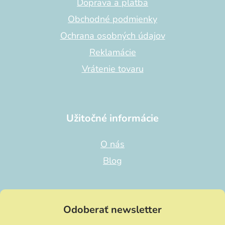
Doprava a platba
e
Obchodné podmienky
Ochrana osobných údajov
Reklamácie
Vrátenie tovaru
Užitočné informácie
O nás
Blog
Odoberať newsletter