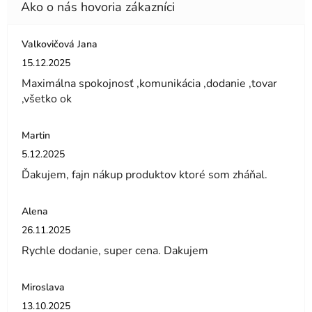
Valkovičová Jana
Hodnotenie obchodu je 5 z 5 hviezdičiek.
15.12.2025
Maximálna spokojnosť ,komunikácia ,dodanie ,tovar
,všetko ok
Martin
Hodnotenie obchodu je 5 z 5 hviezdičiek.
5.12.2025
Ďakujem, fajn nákup produktov ktoré som zháňal.
Alena
Hodnotenie obchodu je 5 z 5 hviezdičiek.
26.11.2025
Rychle dodanie, super cena. Dakujem
Miroslava
Hodnotenie obchodu je 5 z 5 hviezdičiek.
13.10.2025