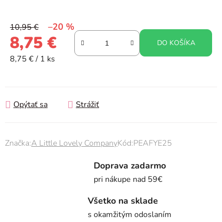
–20 %
10,95 €
8,75 €
DO KOŠÍKA
Jednotková cena:
8,75 € / 1 ks
Opýtať sa
Strážiť
Značka:
A Little Lovely Company
Kód:
PEAFYE25
Doprava zadarmo
pri nákupe nad 59€
Všetko na sklade
s okamžitým odoslaním