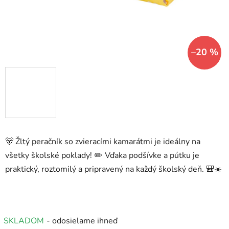
–20 %
🐻 Žltý peračník so zvieracími kamarátmi je ideálny na
všetky školské poklady! ✏️ Vďaka podšívke a pútku je
praktický, roztomilý a pripravený na každý školský deň. 🎒☀️
SKLADOM
- odosielame ihneď