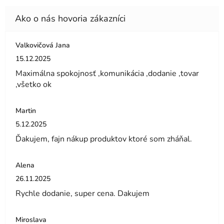
Valkovičová Jana
Hodnotenie obchodu je 5 z 5 hviezdičiek.
15.12.2025
Maximálna spokojnosť ,komunikácia ,dodanie ,tovar
,všetko ok
Martin
Hodnotenie obchodu je 5 z 5 hviezdičiek.
5.12.2025
Ďakujem, fajn nákup produktov ktoré som zháňal.
Alena
Hodnotenie obchodu je 5 z 5 hviezdičiek.
26.11.2025
Rychle dodanie, super cena. Dakujem
Miroslava