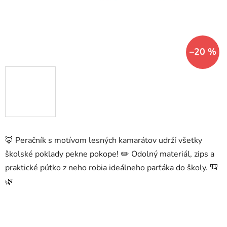
–20 %
🦊 Peračník s motívom lesných kamarátov udrží všetky
školské poklady pekne pokope! ✏️ Odolný materiál, zips a
praktické pútko z neho robia ideálneho parťáka do školy. 🎒
🌿