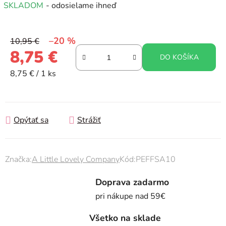
SKLADOM
- odosielame ihneď
–20 %
10,95 €
8,75 €
DO KOŠÍKA
Jednotková cena:
8,75 € / 1 ks
Opýtať sa
Strážiť
Značka:
A Little Lovely Company
Kód:
PEFFSA10
Doprava zadarmo
pri nákupe nad 59€
Všetko na sklade