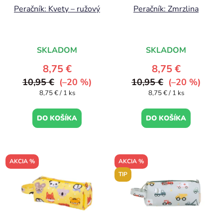
Peračník: Kvety – ružový
Peračník: Zmrzlina
SKLADOM
SKLADOM
8,75 €
8,75 €
10,95 €
(–20 %)
10,95 €
(–20 %)
Jednotková
Jednotková
8,75 € / 1 ks
8,75 € / 1 ks
cena:
cena:
DO KOŠÍKA
DO KOŠÍKA
AKCIA %
AKCIA %
TIP