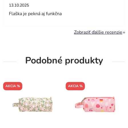
Hodnotenie obchodu je 5 z 5 hviezdičiek.
13.10.2025
Flaška je pekná aj funkčna
Zobraziť ďalšie recenzie
Podobné produkty
AKCIA %
AKCIA %