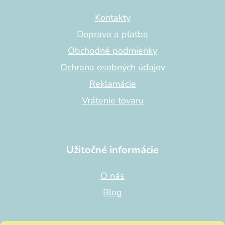
ä
t
Kontakty
i
Doprava a platba
e
Obchodné podmienky
Ochrana osobných údajov
Reklamácie
Vrátenie tovaru
Užitočné informácie
O nás
Blog