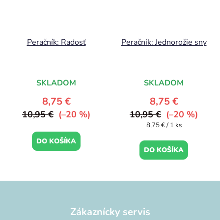
Peračník: Radosť
Peračník: Jednorožie sny
SKLADOM
SKLADOM
8,75 €
8,75 €
10,95 €
(–20 %)
10,95 €
(–20 %)
Jednotková
8,75 € / 1 ks
cena:
DO KOŠÍKA
DO KOŠÍKA
Z
á
p
Zákaznícky servis