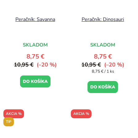
Peračník: Savanna
Peračník: Dinosauri
SKLADOM
SKLADOM
8,75 €
8,75 €
10,95 €
(–20 %)
10,95 €
(–20 %)
Jednotková
8,75 € / 1 ks
cena:
DO KOŠÍKA
DO KOŠÍKA
AKCIA %
AKCIA %
TIP