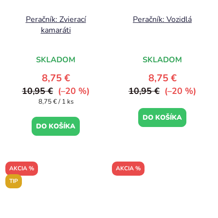
Peračník: Zvierací
Peračník: Vozidlá
kamaráti
SKLADOM
SKLADOM
8,75 €
8,75 €
10,95 €
(–20 %)
10,95 €
(–20 %)
Jednotková
8,75 € / 1 ks
cena:
DO KOŠÍKA
DO KOŠÍKA
AKCIA %
AKCIA %
TIP