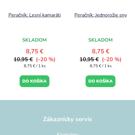
Peračník: Lesní kamaráti
Peračník: Jednorožie sny
SKLADOM
SKLADOM
8,75 €
8,75 €
10,95 €
(–20 %)
10,95 €
(–20 %)
Jednotková
Jednotková
8,75 € / 1 ks
8,75 € / 1 ks
cena:
cena:
DO KOŠÍKA
DO KOŠÍKA
Z
á
p
Zákaznícky servis
ä
t
Kontakty