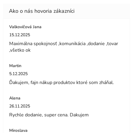
Valkovičová Jana
Hodnotenie obchodu je 5 z 5 hviezdičiek.
15.12.2025
Maximálna spokojnosť ,komunikácia ,dodanie ,tovar
,všetko ok
Martin
Hodnotenie obchodu je 5 z 5 hviezdičiek.
5.12.2025
Ďakujem, fajn nákup produktov ktoré som zháňal.
Alena
Hodnotenie obchodu je 5 z 5 hviezdičiek.
26.11.2025
Rychle dodanie, super cena. Dakujem
Miroslava