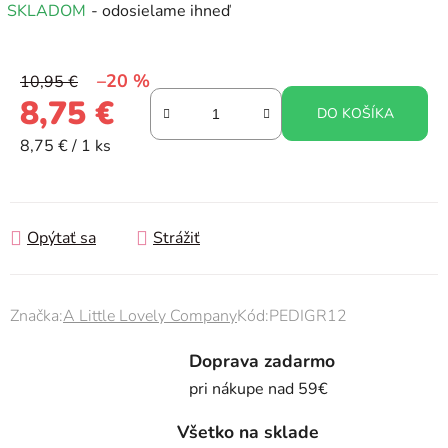
SKLADOM
- odosielame ihneď
–20 %
10,95 €
8,75 €
DO KOŠÍKA
Jednotková cena:
8,75 € / 1 ks
Opýtať sa
Strážiť
Značka:
A Little Lovely Company
Kód:
PEDIGR12
Doprava zadarmo
pri nákupe nad 59€
Všetko na sklade