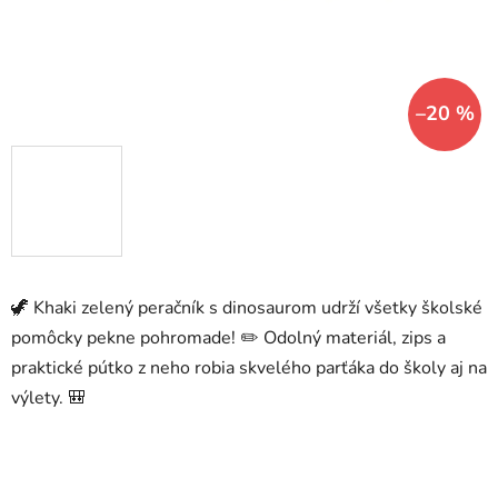
–20 %
🦖 Khaki zelený peračník s dinosaurom udrží všetky školské
pomôcky pekne pohromade! ✏️ Odolný materiál, zips a
praktické pútko z neho robia skvelého parťáka do školy aj na
výlety. 🎒