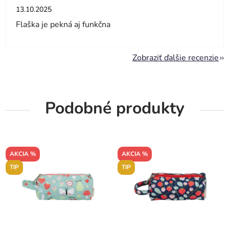
Hodnotenie obchodu je 5 z 5 hviezdičiek.
13.10.2025
Flaška je pekná aj funkčna
Zobraziť ďalšie recenzie
Podobné produkty
AKCIA %
AKCIA %
TIP
TIP