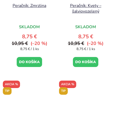
Peračník: Zmrzlina
Peračník: Kvety –
šalviovozelený
SKLADOM
SKLADOM
8,75 €
8,75 €
10,95 €
(–20 %)
10,95 €
(–20 %)
Jednotková
Jednotková
8,75 € / 1 ks
8,75 € / 1 ks
cena:
cena:
DO KOŠÍKA
DO KOŠÍKA
AKCIA %
AKCIA %
TIP
TIP