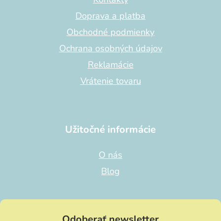
i
Doprava a platba
e
Obchodné podmienky
Ochrana osobných údajov
Reklamácie
Vrátenie tovaru
Užitočné informácie
O nás
Blog
Odoberať newsletter