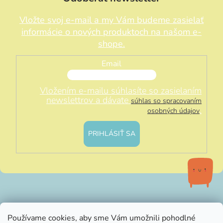
Vložte svoj e-mail a my Vám budeme zasielať
informácie o nových produktoch na našom e-
shope.
Email
Vložením e-mailu súhlasíte so zasielaním
newslettrov a dávate
súhlas so spracovaním
.
osobných údajov
PRIHLÁSIŤ SA
info@littleluna.sk
Používame cookies, aby sme Vám umožnili pohodlné