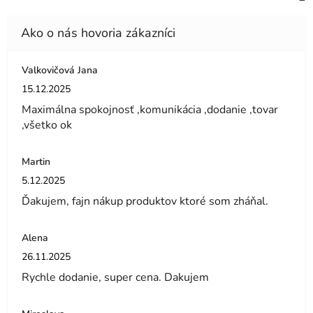
Valkovičová Jana
Hodnotenie obchodu je 5 z 5 hviezdičiek.
15.12.2025
Maximálna spokojnosť ,komunikácia ,dodanie ,tovar
,všetko ok
Martin
Hodnotenie obchodu je 5 z 5 hviezdičiek.
5.12.2025
Ďakujem, fajn nákup produktov ktoré som zháňal.
Alena
Hodnotenie obchodu je 5 z 5 hviezdičiek.
26.11.2025
Rychle dodanie, super cena. Dakujem