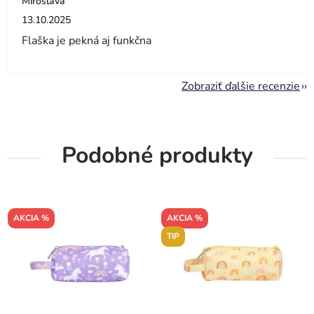
Miroslava
Hodnotenie obchodu je 5 z 5 hviezdičiek.
13.10.2025
Flaška je pekná aj funkčna
Zobraziť ďalšie recenzie
Podobné produkty
AKCIA %
AKCIA %
TIP