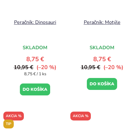
Peračník: Dinosauri
Peračník: Motýle
SKLADOM
SKLADOM
8,75 €
8,75 €
10,95 €
(–20 %)
10,95 €
(–20 %)
Jednotková
8,75 € / 1 ks
cena:
DO KOŠÍKA
DO KOŠÍKA
AKCIA %
AKCIA %
TIP