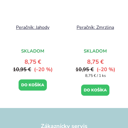
Peračník: Jahody
Peračník: Zmrzlina
SKLADOM
SKLADOM
8,75 €
8,75 €
10,95 €
(–20 %)
10,95 €
(–20 %)
Jednotková
8,75 € / 1 ks
cena:
DO KOŠÍKA
DO KOŠÍKA
Z
á
p
Zákaznícky servis