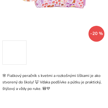
–20 %
🌸 Fialkový peračník s kvetmi a rozkošnými líškami je ako
stvorený do školy! 🦊 Vďaka podšívke a pútku je praktický,
štýlový a vždy po ruke. 🎒💜