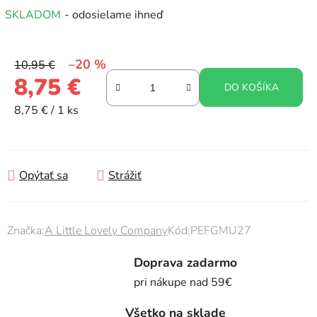
SKLADOM
- odosielame ihneď
–20 %
10,95 €
8,75 €
DO KOŠÍKA
Jednotková cena:
8,75 € / 1 ks
Opýtať sa
Strážiť
Značka:
A Little Lovely Company
Kód:
PEFGMU27
Doprava zadarmo
pri nákupe nad 59€
Všetko na sklade