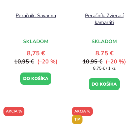
Peračník: Savanna
Peračník: Zvierací
kamaráti
SKLADOM
SKLADOM
8,75 €
8,75 €
10,95 €
(–20 %)
10,95 €
(–20 %)
Jednotková
8,75 € / 1 ks
cena:
DO KOŠÍKA
DO KOŠÍKA
AKCIA %
AKCIA %
TIP