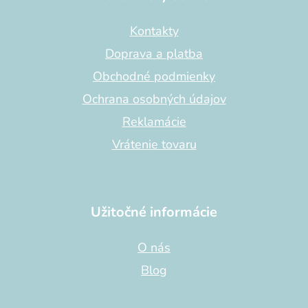
ä
t
Kontakty
i
Doprava a platba
e
Obchodné podmienky
Ochrana osobných údajov
Reklamácie
Vrátenie tovaru
Užitočné informácie
O nás
Blog