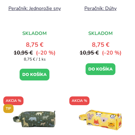
Peračník: Jednorožie sny
Peračník: Dúhy
SKLADOM
SKLADOM
8,75 €
8,75 €
10,95 €
(–20 %)
10,95 €
(–20 %)
Jednotková
8,75 € / 1 ks
cena:
DO KOŠÍKA
DO KOŠÍKA
AKCIA %
AKCIA %
TIP