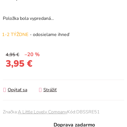
Položka bola vypredaná…
1-2 TÝŽDNE
- odosielame ihneď
–20 %
4,95 €
3,95 €
Jednotková cena:
Opýtať sa
Strážiť
Značka:
A Little Lovely Company
Kód:
DBSSRE51
Doprava zadarmo