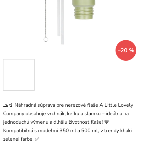
hviezdičiek.
–20 %
🧢🥤 Náhradná súprava pre nerezové fľaše A Little Lovely
Company obsahuje vrchnák, kefku a slamku – ideálna na
jednoduchú výmenu a dlhšiu životnosť fľaše! 💚
Kompatibilná s modelmi 350 ml a 500 ml, v trendy khaki
zelenej farbe. ✅