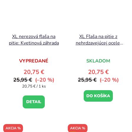
XL nerezová fľaša na
XL Fľaša na pitie z
pitie: Kvetinová záhrada
nehrdzavejúcej ocele:
Lesní priatelia
VYPREDANÉ
SKLADOM
20,75 €
20,75 €
25,95 €
(–20 %)
25,95 €
(–20 %)
Jednotková
20,75 € / 1 ks
cena:
DO KOŠÍKA
DETAIL
AKCIA %
AKCIA %