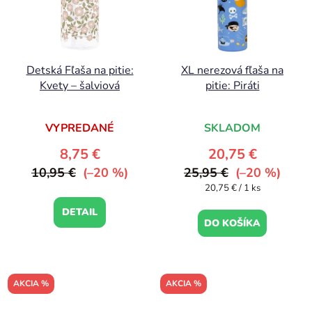
Detská Fľaša na pitie:
XL nerezová fľaša na
Kvety – šalviová
pitie: Piráti
VYPREDANÉ
SKLADOM
8,75 €
20,75 €
10,95 €
(–20 %)
25,95 €
(–20 %)
Jednotková
20,75 € / 1 ks
cena:
DETAIL
DO KOŠÍKA
AKCIA %
AKCIA %