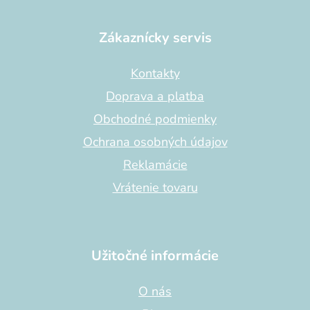
Z
á
p
Zákaznícky servis
ä
t
Kontakty
i
Doprava a platba
e
Obchodné podmienky
Ochrana osobných údajov
Reklamácie
Vrátenie tovaru
Užitočné informácie
O nás