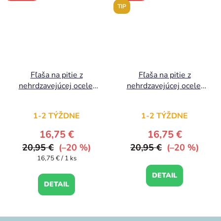
TIP
Fľaša na pitie z
Fľaša na pitie z
nehrdzavejúcej ocele:
nehrdzavejúcej ocele:
Čerešne
Motýle
1-2 TÝŽDNE
1-2 TÝŽDNE
16,75 €
16,75 €
20,95 €
(–20 %)
20,95 €
(–20 %)
Jednotková
16,75 € / 1 ks
cena:
DETAIL
DETAIL