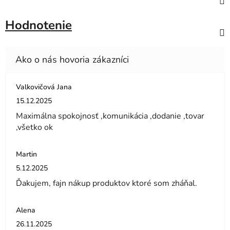
Hodnotenie
Valkovičová Jana
Hodnotenie obchodu je 5 z 5 hviezdičiek.
15.12.2025
Maximálna spokojnosť ,komunikácia ,dodanie ,tovar
,všetko ok
Martin
Hodnotenie obchodu je 5 z 5 hviezdičiek.
5.12.2025
Ďakujem, fajn nákup produktov ktoré som zháňal.
Alena
Hodnotenie obchodu je 5 z 5 hviezdičiek.
26.11.2025