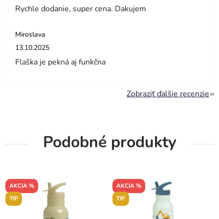
Rychle dodanie, super cena. Dakujem
Miroslava
Hodnotenie obchodu je 5 z 5 hviezdičiek.
13.10.2025
Flaška je pekná aj funkčna
Zobraziť ďalšie recenzie
Podobné produkty
AKCIA %
AKCIA %
TIP
TIP