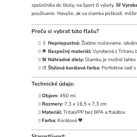
spoločníka do školy, na šport či výlety. 🎒
Vyrobe
používanie. Navyše, ak sa slamka poškodí, môže
Prečo si vybrať túto fľašu?
💧
Nepriepustná:
Žiadne rozlievanie, ideál
🌟
Bezpečný materiál:
Vyrobená z Tritanu b
🛠️
Náhradné diely:
Slamku je možné ľahko v
🎨
Štýlová korálová farba:
Perfektne ladí 
Technické údaje:
Objem:
450 ml
Rozmery:
7,3 x 16,5 x 7,3 cm
Materiál:
Tritan/PP bez BPA a ftalátov
Farba:
Korálová 🧡
Starostlivosť: