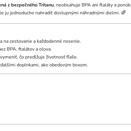
ná z bezpečného Tritanu
, neobsahuje BPA ani ftaláty a ponúk
te ju jednoducho nahradiť dostupnými náhradnými dielmi. 🌈
na na cestovanie a každodenné nosenie.
ez BPA, ftalátov a olova.
ymeniť, čo predlžuje životnosť fľaše.
s ďalšími doplnkami, ako obedovým boxom.