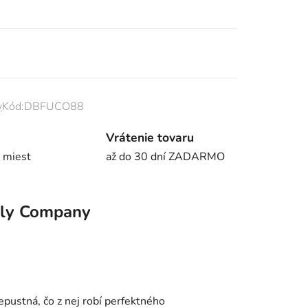
y
Kód:
DBFUCO88
Vrátenie tovaru
 miest
až do 30 dní ZADARMO
ely Company
epustná, čo z nej robí perfektného