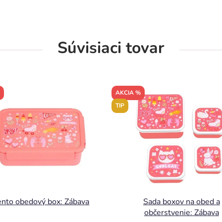
Súvisiaci tovar
AKCIA %
TIP
nto obedový box: Zábava
Sada boxov na obed a
občerstvenie: Zábava