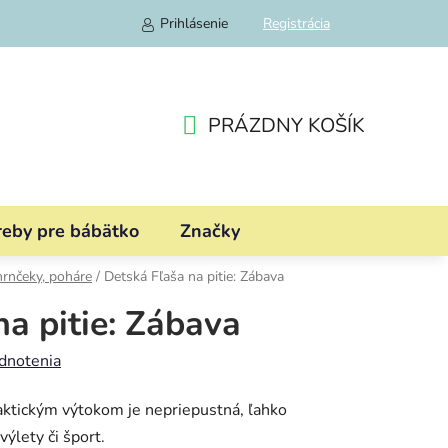
Prihlásenie
Registrácia
PRÁZDNY KOŠÍK
NÁKUPNÝ
KOŠÍK
reby pre bábätko
Značky
hrnčeky, poháre
/
Detská Fľaša na pitie: Zábava
na pitie: Zábava
dnotenia
raktickým výtokom je nepriepustná, ľahko
výlety či šport.