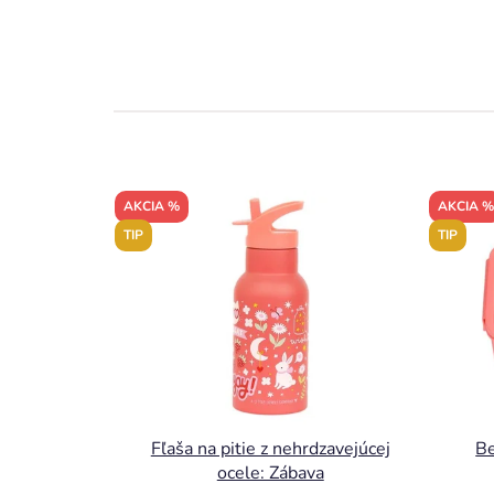
AKCIA %
AKCIA %
TIP
TIP
Fľaša na pitie z nehrdzavejúcej
Be
ocele: Zábava