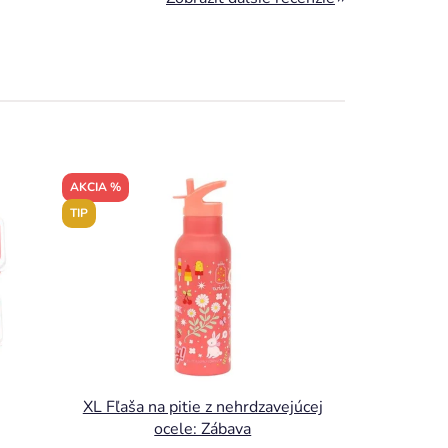
AKCIA %
TIP
XL Fľaša na pitie z nehrdzavejúcej
ocele: Zábava