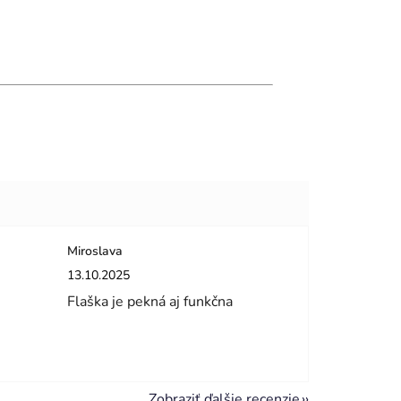
Miroslava
dičiek.
Hodnotenie obchodu je 5 z 5 hviezdičiek.
13.10.2025
Flaška je pekná aj funkčna
Zobraziť ďalšie recenzie