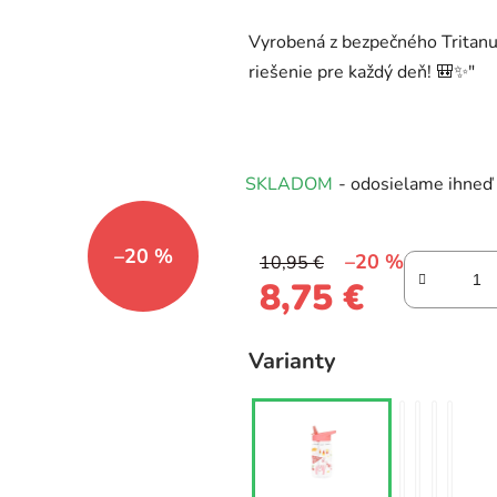
0,0
Vyrobená z bezpečného Tritanu 
z
riešenie pre každý deň! 🎒✨"
5
hviezdičiek.
SKLADOM
- odosielame ihneď
–20 %
–20 %
10,95 €
8,75 €
Jednotková cena:
Varianty