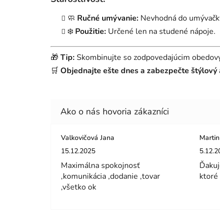
🧼
Ručné umývanie:
Nevhodná do umývačky 
❄️
Použitie:
Určené len na studené nápoje.
🎁
Tip:
Skombinujte so zodpovedajúcim obedový
🛒
Objednajte ešte dnes a zabezpečte štýlový a
Valkovičová Jana
Martin
Hodnotenie obchodu je 5 z 5 hviezdičiek.
Hodnot
15.12.2025
5.12.2
Maximálna spokojnosť
Ďakuj
,komunikácia ,dodanie ,tovar
ktoré
,všetko ok