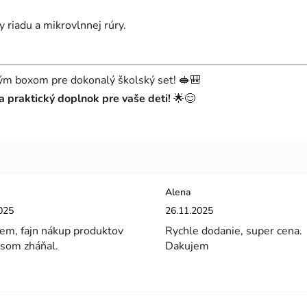
riadu a mikrovlnnej rúry.
m boxom pre dokonalý školský set! 🥪🎒
 praktický doplnok pre vaše deti!
🌟😊
Alena
enie obchodu je 5 z 5 hviezdičiek.
Hodnotenie obchodu je 5 z 5 hviez
025
26.11.2025
em, fajn nákup produktov
Rychle dodanie, super cena.
 som zháňal.
Dakujem