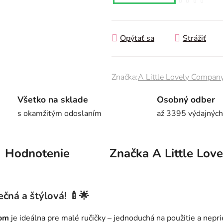
Opýtať sa
Strážiť
Značka:
A Little Lovely Compan
Všetko na sklade
Osobný odber
s okamžitým odoslaním
až 3395 výdajných
Hodnotenie
Značka
A Little Lov
ečná a štýlová! 🍼🌟
kom
je ideálna pre malé ručičky – jednoduchá na použitie a nepri