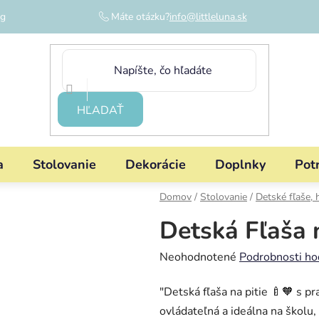
og
Máte otázku?
info@littleluna.sk
HĽADAŤ
a
Stolovanie
Dekorácie
Doplnky
Pot
Domov
/
Stolovanie
/
Detské fľaše, 
Detská Fľaša 
Priemerné
Neohodnotené
Podrobnosti ho
hodnotenie
"Detská fľaša na pitie 🍼🧡 s p
produktu
ovládateľná a ideálna na školu, 
je