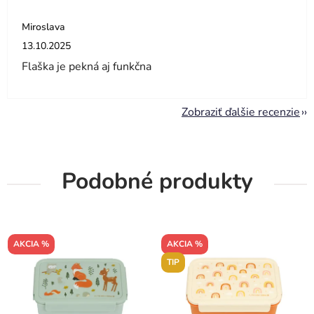
Miroslava
Hodnotenie obchodu je 5 z 5 hviezdičiek.
13.10.2025
Flaška je pekná aj funkčna
Zobraziť ďalšie recenzie
Podobné produkty
AKCIA %
AKCIA %
TIP