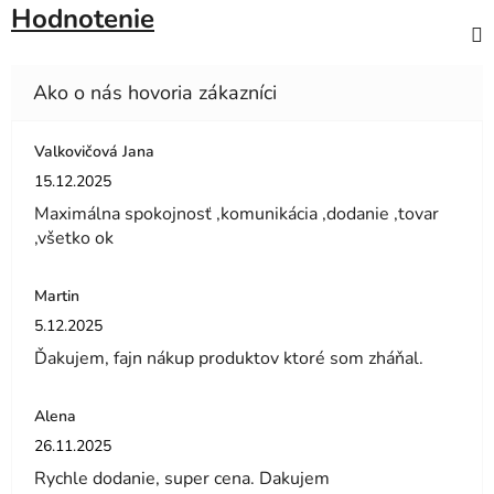
Hodnotenie
Valkovičová Jana
Hodnotenie obchodu je 5 z 5 hviezdičiek.
15.12.2025
Maximálna spokojnosť ,komunikácia ,dodanie ,tovar
,všetko ok
Martin
Hodnotenie obchodu je 5 z 5 hviezdičiek.
5.12.2025
Ďakujem, fajn nákup produktov ktoré som zháňal.
Alena
Hodnotenie obchodu je 5 z 5 hviezdičiek.
26.11.2025
Rychle dodanie, super cena. Dakujem