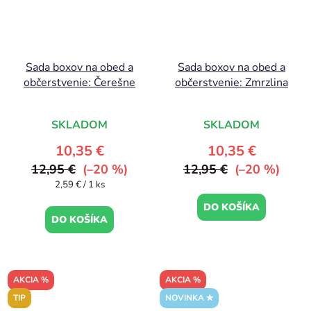
Sada boxov na obed a
Sada boxov na obed a
občerstvenie: Čerešne
občerstvenie: Zmrzlina
SKLADOM
SKLADOM
10,35 €
10,35 €
12,95 €
(–20 %)
12,95 €
(–20 %)
Jednotková
2,59 € / 1 ks
cena:
DO KOŠÍKA
DO KOŠÍKA
AKCIA %
AKCIA %
TIP
NOVINKA ✮