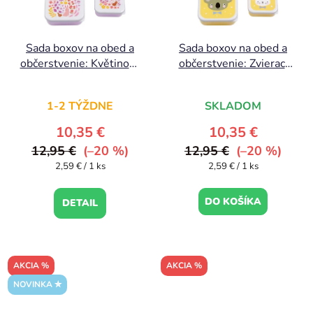
Sada boxov na obed a
Sada boxov na obed a
občerstvenie: Květinová
občerstvenie: Zvierací
zahrada
kamaráti
1-2 TÝŽDNE
SKLADOM
10,35 €
10,35 €
12,95 €
(–20 %)
12,95 €
(–20 %)
Jednotková
Jednotková
2,59 € / 1 ks
2,59 € / 1 ks
cena:
cena:
DO KOŠÍKA
DETAIL
AKCIA %
AKCIA %
NOVINKA ✮