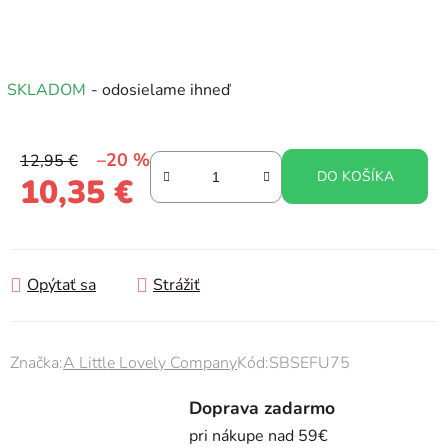
SKLADOM
- odosielame ihneď
–20 %
12,95 €
DO KOŠÍKA
10,35 €
Jednotková cena:
Opýtať sa
Strážiť
Značka:
A Little Lovely Company
Kód:
SBSEFU75
Doprava zadarmo
pri nákupe nad 59€