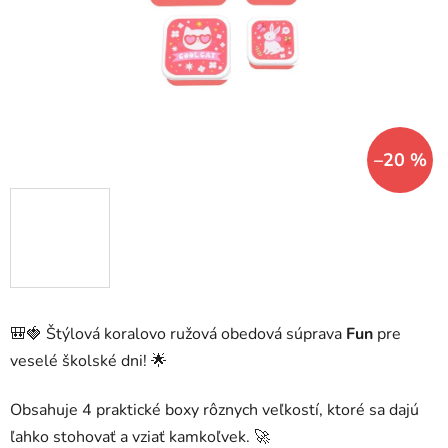
hviezdičiek.
–20 %
🎒🍓 Štýlová koralovo ružová obedová súprava
Fun
pre
veselé školské dni! 🌟
Obsahuje 4 praktické boxy rôznych veľkostí, ktoré sa dajú
ľahko stohovať a vziať kamkoľvek. 🚀