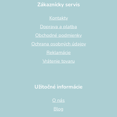
p
Zákaznícky servis
ä
t
Kontakty
i
Doprava a platba
e
Obchodné podmienky
Ochrana osobných údajov
Reklamácie
Vrátenie tovaru
Užitočné informácie
O nás
Blog