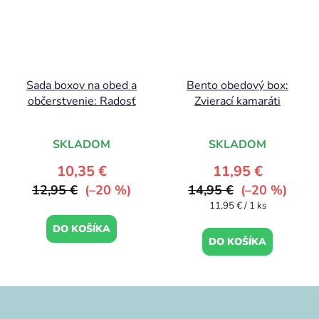
Sada boxov na obed a
Bento obedový box:
občerstvenie: Radosť
Zvierací kamaráti
SKLADOM
SKLADOM
10,35 €
11,95 €
12,95 €
(–20 %)
14,95 €
(–20 %)
Jednotková
11,95 € / 1 ks
cena:
DO KOŠÍKA
DO KOŠÍKA
Z
á