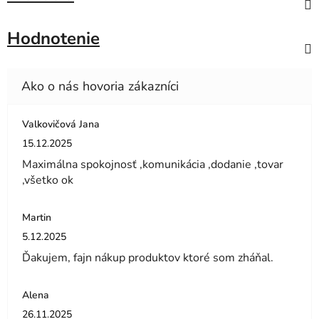
Hodnotenie
Valkovičová Jana
Hodnotenie obchodu je 5 z 5 hviezdičiek.
15.12.2025
Maximálna spokojnosť ,komunikácia ,dodanie ,tovar
,všetko ok
Martin
Hodnotenie obchodu je 5 z 5 hviezdičiek.
5.12.2025
Ďakujem, fajn nákup produktov ktoré som zháňal.
Alena
Hodnotenie obchodu je 5 z 5 hviezdičiek.
26.11.2025