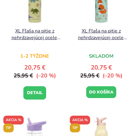
XL Fľaša na pitie z
XL Fľaša na pitie z
nehrdzavejúcej ocele:
nehrdzavejúcej ocele:
Dinosaury
Lesní priatelia
1-2 TÝŽDNE
SKLADOM
20,75 €
20,75 €
25,95 €
(–20 %)
25,95 €
(–20 %)
DO KOŠÍKA
DETAIL
AKCIA %
AKCIA %
TIP
TIP