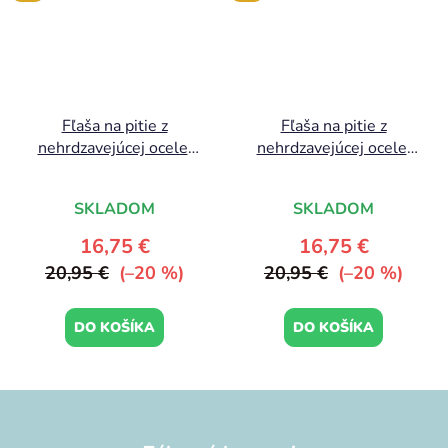
Fľaša na pitie z
Fľaša na pitie z
nehrdzavejúcej ocele:
nehrdzavejúcej ocele:
Dúhy
Savanna
Priemerné
SKLADOM
SKLADOM
hodnotenie
produktu
16,75 €
16,75 €
je
20,95 €
(–20 %)
20,95 €
(–20 %)
5,0
z
DO KOŠÍKA
DO KOŠÍKA
5
hviezdičiek.
Z
á