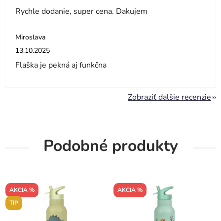
Rychle dodanie, super cena. Dakujem
Miroslava
Hodnotenie obchodu je 5 z 5 hviezdičiek.
13.10.2025
Flaška je pekná aj funkčna
Zobraziť ďalšie recenzie
Podobné produkty
AKCIA %
AKCIA %
TIP