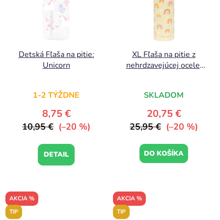
Detská Fľaša na pitie:
XL Fľaša na pitie z
Unicorn
nehrdzavejúcej ocele:
Dúhy
1-2 TÝŽDNE
SKLADOM
8,75 €
20,75 €
10,95 €
(–20 %)
25,95 €
(–20 %)
DO KOŠÍKA
DETAIL
AKCIA %
AKCIA %
TIP
TIP