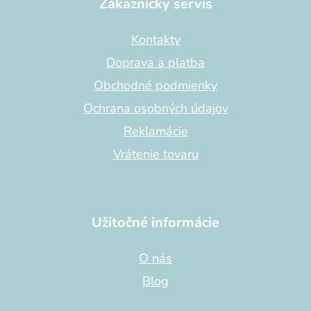
p
Zákaznícky servis
ä
t
Kontakty
i
Doprava a platba
e
Obchodné podmienky
Ochrana osobných údajov
Reklamácie
Vrátenie tovaru
Užitočné informácie
O nás
Blog