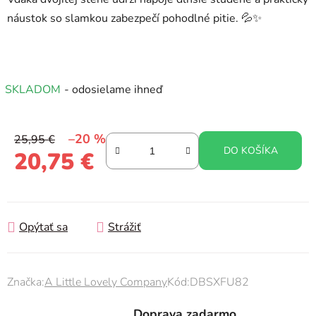
náustok so slamkou zabezpečí pohodlné pitie. 💦✨
SKLADOM
- odosielame ihneď
–20 %
25,95 €
DO KOŠÍKA
20,75 €
Jednotková cena:
Opýtať sa
Strážiť
Značka:
A Little Lovely Company
Kód:
DBSXFU82
Doprava zadarmo