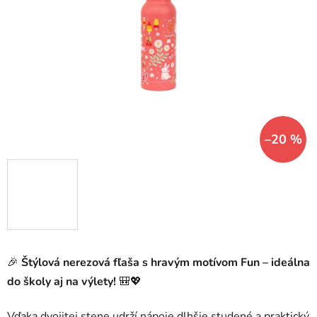
5
hviezdičiek.
–20 %
🎉
Štýlová nerezová fľaša s hravým motívom Fun – ideálna
do školy aj na výlety!
🎒💖
Vďaka dvojitej stene udrží nápoje dlhšie studené a praktický