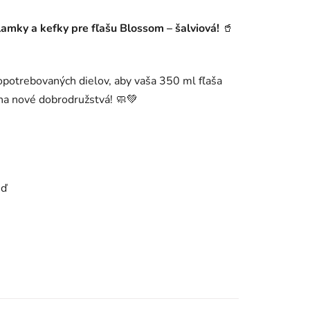
amky a kefky pre fľašu Blossom – šalviová!
🥤
potrebovaných dielov, aby vaša 350 ml fľaša
 na nové dobrodružstvá! 🧼💚
eď