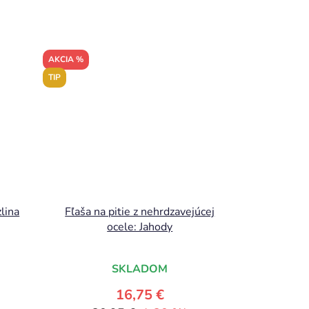
AKCIA %
TIP
lina
Fľaša na pitie z nehrdzavejúcej
ocele: Jahody
SKLADOM
16,75 €