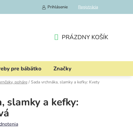
Prihlásenie
Registrácia
PRÁZDNY KOŠÍK
NÁKUPNÝ
KOŠÍK
reby pre bábätko
Značky
hrnčeky, poháre
/
Sada vrchnáka, slamky a kefky: Kvety
, slamky a kefky:
vá
dnotenia