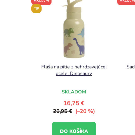
AKCIA %
AKCIA %
TIP
Fľaša na pitie z nehrdzavejúcej
Sad
ocele: Dinosaury
SKLADOM
16,75 €
20,95 €
(–20 %)
DO KOŠÍKA