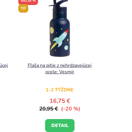
AKCIA %
TIP
úcej
Fľaša na pitie z nehrdzavejúcej
ocele: Vesmír
1-2 TÝŽDNE
16,75 €
20,95 €
(–20 %)
DETAIL