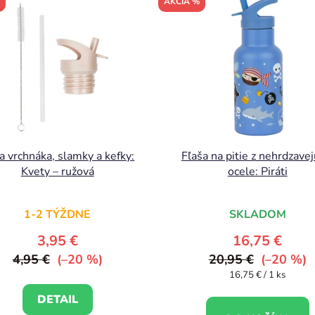
AKCIA %
a vrchnáka, slamky a kefky:
Fľaša na pitie z nehrdzavej
Kvety – ružová
ocele: Piráti
1-2 TÝŽDNE
SKLADOM
3,95 €
16,75 €
4,95 €
(–20 %)
20,95 €
(–20 %)
Jednotková
16,75 € / 1 ks
cena:
DETAIL