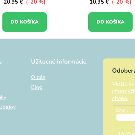
20,95 €
(–20 %)
10,95 €
(–20 %)
DO KOŠÍKA
DO KOŠÍKA
s
Užitočné informácie
Odobera
O nás
Vložte s
Blog
informác
nky
shope.
údajov
Email
newsle