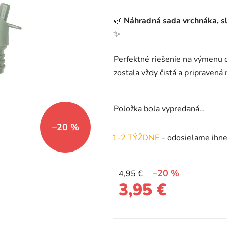
produktu
🌿
Náhradná sada vrchnáka, sl
je
✨
0,0
z
Perfektné riešenie na výmenu o
5
zostala vždy čistá a pripravená
hviezdičiek.
Položka bola vypredaná…
–20 %
1-2 TÝŽDNE
- odosielame ihn
–20 %
4,95 €
3,95 €
Jednotková cena: