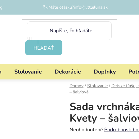
og
Máte otázku?
info@littleluna.sk
HĽADAŤ
a
Stolovanie
Dekorácie
Doplnky
Pot
Domov
/
Stolovanie
/
Detské fľaše, 
– šalviová
Sada vrchnáka
Kvety – šalvio
Priemerné
Neohodnotené
Podrobnosti ho
hodnotenie