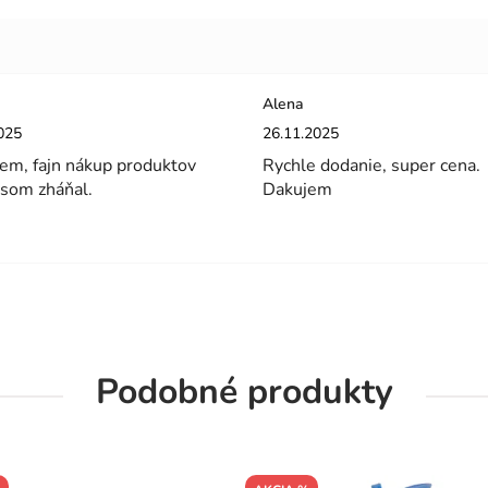
Alena
enie obchodu je 5 z 5 hviezdičiek.
Hodnotenie obchodu je 5 z 5 hviez
025
26.11.2025
em, fajn nákup produktov
Rychle dodanie, super cena.
 som zháňal.
Dakujem
Podobné produkty