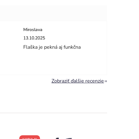
Miroslava
dičiek.
Hodnotenie obchodu je 5 z 5 hviezdičiek.
13.10.2025
Flaška je pekná aj funkčna
Zobraziť ďalšie recenzie