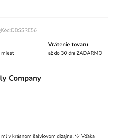
y
Kód:
DBSSRE56
Vrátenie tovaru
 miest
až do 30 dní ZADARMO
ely Company
ml v krásnom šalviovom dizajne. 💚 Vďaka