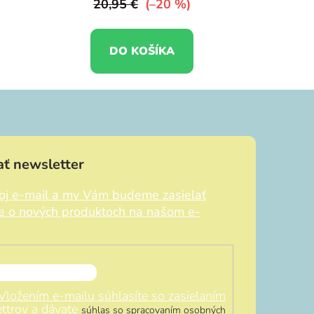
20,95 €
(–20 %)
DO KOŠÍKA
ť newsletter
voj e-mail a my Vám budeme zasielať
ie o nových produktoch na našom e-
Vložením e-mailu súhlasíte so zasielaním
ttrov a dávate
súhlas so spracovaním osobných