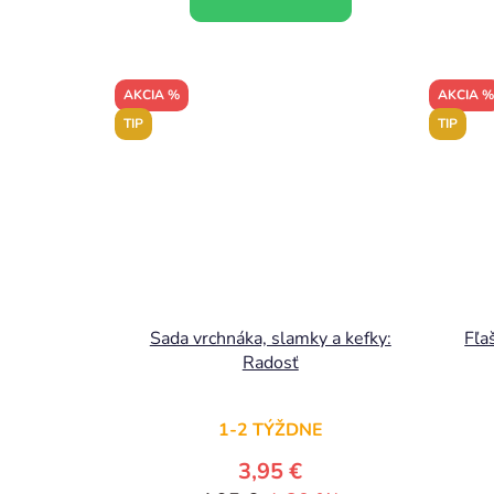
AKCIA %
AKCIA %
TIP
TIP
Sada vrchnáka, slamky a kefky:
Fľa
Radosť
1-2 TÝŽDNE
3,95 €