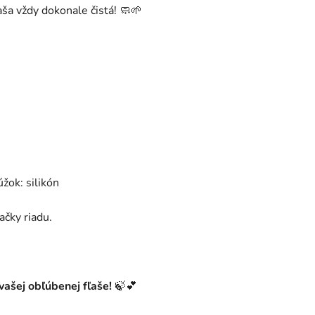
aša vždy dokonale čistá! 🧼🌱
žok: silikón
čky riadu.
vašej obľúbenej fľaše!
🍃💕