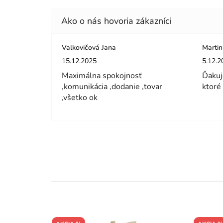
Valkovičová Jana
Martin
Hodnotenie obchodu je 5 z 5 hviezdičiek.
Hodnot
15.12.2025
5.12.2
Maximálna spokojnosť
Ďakuj
,komunikácia ,dodanie ,tovar
ktoré
,všetko ok