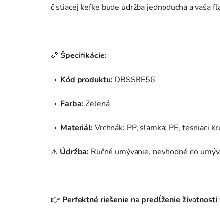
čistiacej kefke bude údržba jednoduchá a vaša fľ
📏
Špecifikácie:
🔹
Kód produktu:
DBSSRE56
🔹
Farba:
Zelená
🔹
Materiál:
Vrchnák: PP, slamka: PE, tesniaci krú
⚠️
Údržba:
Ručné umývanie, nevhodné do umýva
👉
Perfektné riešenie na predĺženie životnosti 