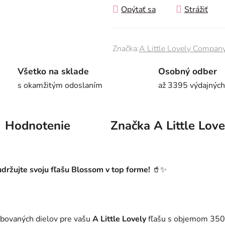
Opýtať sa
Strážiť
Značka:
A Little Lovely Compan
Všetko na sklade
Osobný odber
s okamžitým odoslaním
až 3395 výdajných
Hodnotenie
Značka
A Little Lov
držujte svoju fľašu Blossom v top forme!
🥤✨
ebovaných dielov pre vašu
A Little Lovely
fľašu s objemom 350 