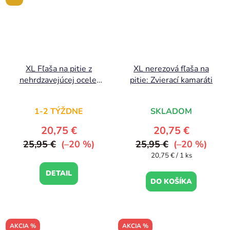
XL Fľaša na pitie z
XL nerezová fľaša na
nehrdzavejúcej ocele:
pitie: Zvierací kamaráti
Dinosaury
1-2 TÝŽDNE
SKLADOM
20,75 €
20,75 €
25,95 €
(–20 %)
25,95 €
(–20 %)
Jednotková
20,75 € / 1 ks
cena:
DETAIL
DO KOŠÍKA
AKCIA %
AKCIA %