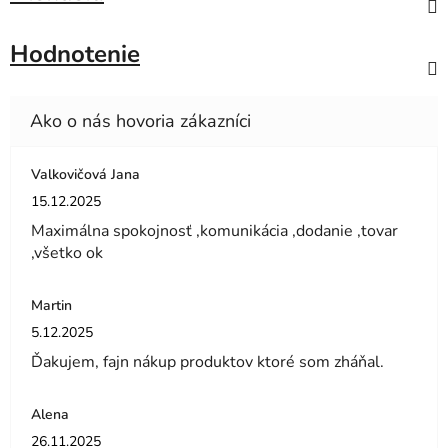
Hodnotenie
Valkovičová Jana
Hodnotenie obchodu je 5 z 5 hviezdičiek.
15.12.2025
Maximálna spokojnosť ,komunikácia ,dodanie ,tovar
,všetko ok
Martin
Hodnotenie obchodu je 5 z 5 hviezdičiek.
5.12.2025
Ďakujem, fajn nákup produktov ktoré som zháňal.
Alena
Hodnotenie obchodu je 5 z 5 hviezdičiek.
26.11.2025