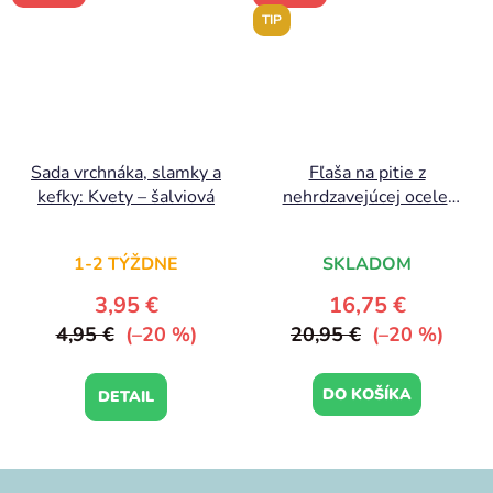
TIP
Sada vrchnáka, slamky a
Fľaša na pitie z
kefky: Kvety – šalviová
nehrdzavejúcej ocele:
Radosť
1-2 TÝŽDNE
SKLADOM
3,95 €
16,75 €
4,95 €
(–20 %)
20,95 €
(–20 %)
DO KOŠÍKA
DETAIL
Z