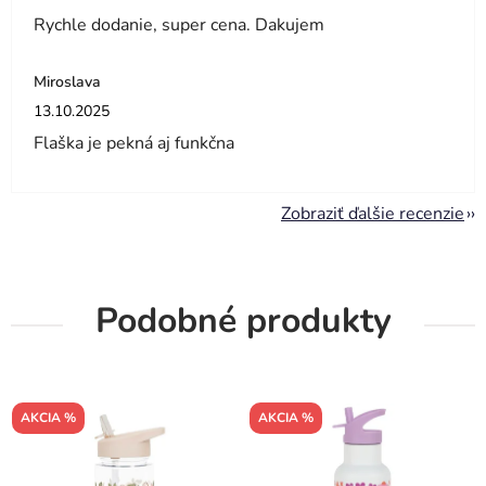
Rychle dodanie, super cena. Dakujem
Miroslava
Hodnotenie obchodu je 5 z 5 hviezdičiek.
13.10.2025
Flaška je pekná aj funkčna
Zobraziť ďalšie recenzie
Podobné produkty
AKCIA %
AKCIA %