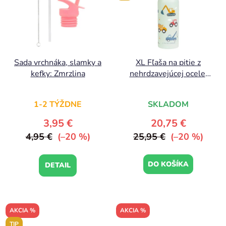
Sada vrchnáka, slamky a
XL Fľaša na pitie z
kefky: Zmrzlina
nehrdzavejúcej ocele:
Vozidlá
1-2 TÝŽDNE
SKLADOM
3,95 €
20,75 €
4,95 €
(–20 %)
25,95 €
(–20 %)
DO KOŠÍKA
DETAIL
AKCIA %
AKCIA %
TIP