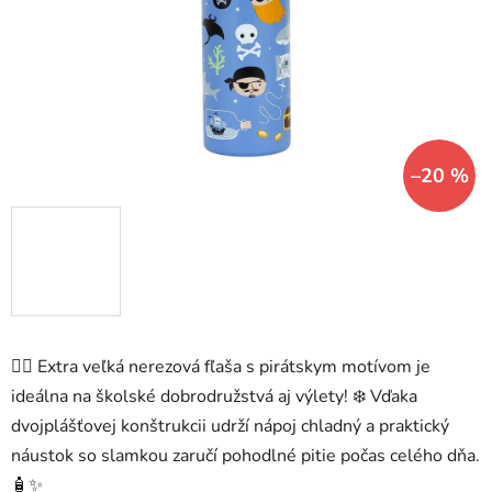
hviezdičiek.
–20 %
🏴‍☠️ Extra veľká nerezová fľaša s pirátskym motívom je
ideálna na školské dobrodružstvá aj výlety! ❄️ Vďaka
dvojplášťovej konštrukcii udrží nápoj chladný a praktický
náustok so slamkou zaručí pohodlné pitie počas celého dňa.
🧴✨