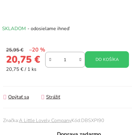
SKLADOM
- odosielame ihneď
–20 %
25,95 €
20,75 €
DO KOŠÍKA
Jednotková cena:
20,75 € / 1 ks
Opýtať sa
Strážiť
Značka:
A Little Lovely Company
Kód:
DBSXPI90
Doprava zadarmo