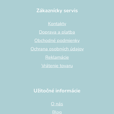
á
p
Zákaznícky servis
ä
t
Kontakty
i
Doprava a platba
e
Obchodné podmienky
Ochrana osobných údajov
Reklamácie
Vrátenie tovaru
Užitočné informácie
O nás
Blog