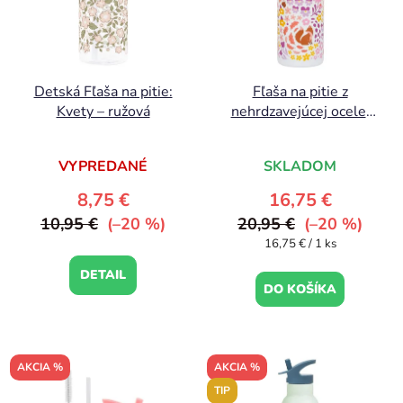
Detská Fľaša na pitie:
Fľaša na pitie z
Kvety – ružová
nehrdzavejúcej ocele:
Kvetinová záhrada
VYPREDANÉ
SKLADOM
8,75 €
16,75 €
10,95 €
(–20 %)
20,95 €
(–20 %)
Jednotková
16,75 € / 1 ks
cena:
DETAIL
DO KOŠÍKA
AKCIA %
AKCIA %
TIP