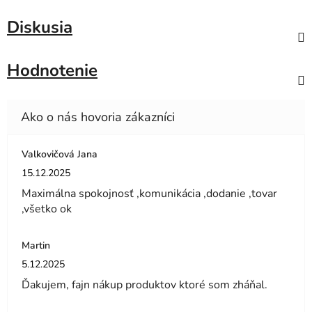
Diskusia
Hodnotenie
Valkovičová Jana
Hodnotenie obchodu je 5 z 5 hviezdičiek.
15.12.2025
Maximálna spokojnosť ,komunikácia ,dodanie ,tovar
,všetko ok
Martin
Hodnotenie obchodu je 5 z 5 hviezdičiek.
5.12.2025
Ďakujem, fajn nákup produktov ktoré som zháňal.