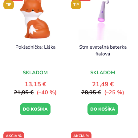
TIP
TIP
Pokladnička: Líška
Stmievateľná baterka
fialová
SKLADOM
SKLADOM
13,15 €
21,49 €
21,95 €
(–40 %)
28,95 €
(–25 %)
DO KOŠÍKA
DO KOŠÍKA
AKCIA %
AKCIA %