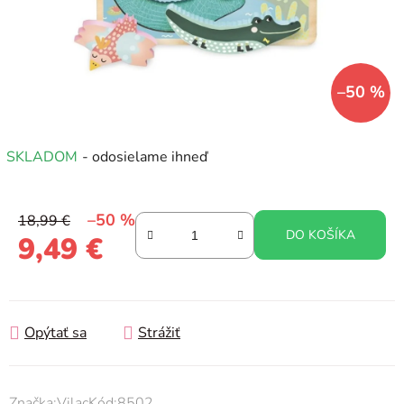
–50 %
SKLADOM
- odosielame ihneď
–50 %
18,99 €
DO KOŠÍKA
9,49 €
Jednotková cena:
Opýtať sa
Strážiť
Značka:
Vilac
Kód:
8502