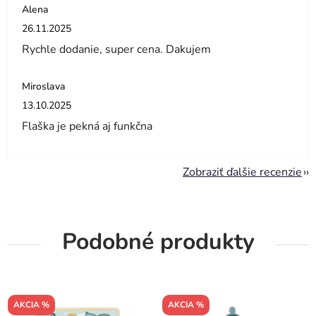
Alena
Hodnotenie obchodu je 5 z 5 hviezdičiek.
26.11.2025
Rychle dodanie, super cena. Dakujem
Miroslava
Hodnotenie obchodu je 5 z 5 hviezdičiek.
13.10.2025
Flaška je pekná aj funkčna
Zobraziť ďalšie recenzie
Podobné produkty
AKCIA %
AKCIA %