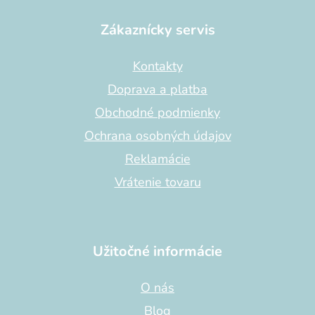
á
p
Zákaznícky servis
ä
t
Kontakty
i
Doprava a platba
e
Obchodné podmienky
Ochrana osobných údajov
Reklamácie
Vrátenie tovaru
Užitočné informácie
O nás
Blog