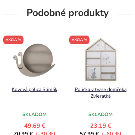
Podobné produkty
AKCIA %
AKCIA %
Kovová polica Slimák
Polička v tvare domčeka
Zvieratká
SKLADOM
SKLADOM
49,69 €
23,19 €
70,99 €
(–30 %)
57,99 €
(–60 %)