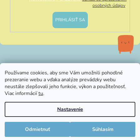
.
osobných údajov
PRIHLÁSIŤ SA
info@littleluna.sk
Používame cookies, aby sme Vám umožnili pohodlné
prezeranie webu a vďaka analýze prevádzky webu
neustále zlepšovali jeho funkcie, výkon a použiteľnosť.
Viac informácií
tu
.
Nastavenie
Vytvoril Shoptet
Copyright 2026
LittleLuna.sk
. Všetky práva vyhradené.
Odmietnuť
Súhlasím
Upraviť nastavenie cookies