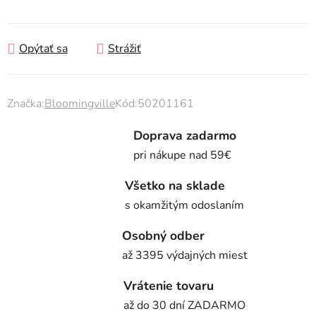
Jednotková cena:
Opýtať sa
Strážiť
Značka:
Bloomingville
Kód:
50201161
Doprava zadarmo
pri nákupe nad 59€
Všetko na sklade
s okamžitým odoslaním
Osobný odber
až 3395 výdajných miest
Vrátenie tovaru
až do 30 dní ZADARMO