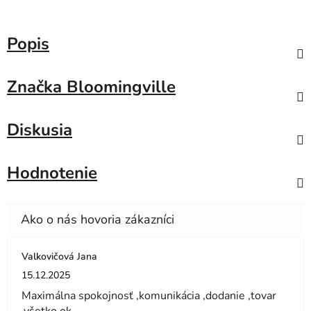
Popis
Značka
Bloomingville
Diskusia
Hodnotenie
Valkovičová Jana
Hodnotenie obchodu je 5 z 5 hviezdičiek.
15.12.2025
Maximálna spokojnosť ,komunikácia ,dodanie ,tovar