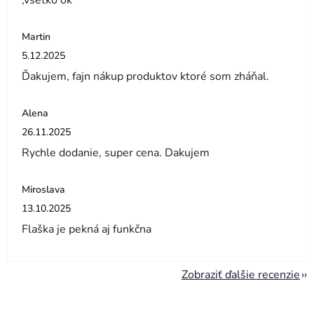
,všetko ok
Martin
Hodnotenie obchodu je 5 z 5 hviezdičiek.
5.12.2025
Ďakujem, fajn nákup produktov ktoré som zháňal.
Alena
Hodnotenie obchodu je 5 z 5 hviezdičiek.
26.11.2025
Rychle dodanie, super cena. Dakujem
Miroslava
Hodnotenie obchodu je 5 z 5 hviezdičiek.
13.10.2025
Flaška je pekná aj funkčna
Zobraziť ďalšie recenzie