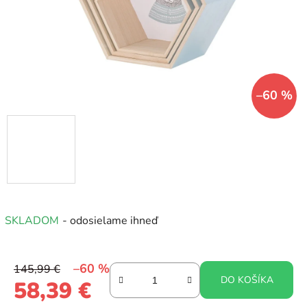
–60 %
SKLADOM
- odosielame ihneď
–60 %
145,99 €
DO KOŠÍKA
58,39 €