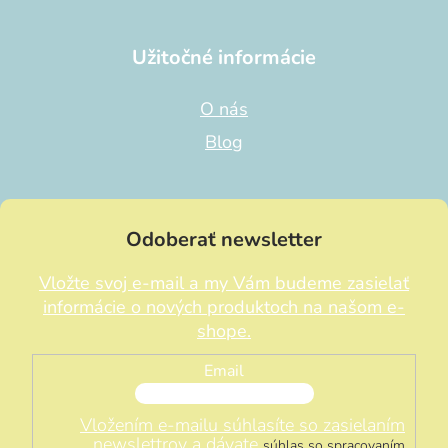
Užitočné informácie
O nás
Blog
Odoberať newsletter
Vložte svoj e-mail a my Vám budeme zasielať
informácie o nových produktoch na našom e-
shope.
Email
Vložením e-mailu súhlasíte so zasielaním
newslettrov a dávate
súhlas so spracovaním