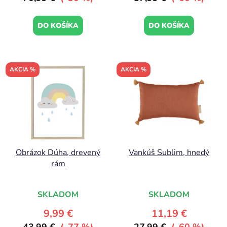
DO KOŠÍKA
DO KOŠÍKA
AKCIA %
AKCIA %
Obrázok Dúha, drevený
Vankúš Sublim, hnedý
rám
SKLADOM
SKLADOM
9,99 €
11,19 €