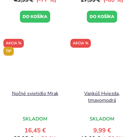
43,99 €
(–77 %)
27,99 €
(–60 %)
DO KOŠÍKA
DO KOŠÍKA
AKCIA %
AKCIA %
TIP
Nočné svietidlo Mrak
Vankúš Hviezda,
tmavomodrá
SKLADOM
SKLADOM
16,45 €
9,99 €