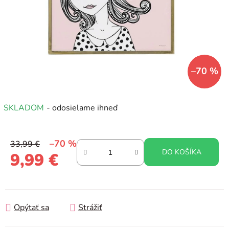
–70 %
SKLADOM
- odosielame ihneď
–70 %
33,99 €
DO KOŠÍKA
9,99 €
Jednotková cena:
Opýtať sa
Strážiť