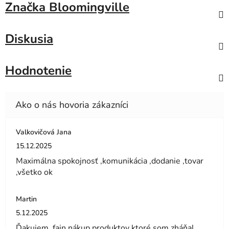
Značka
Bloomingville
Diskusia
Hodnotenie
Valkovičová Jana
Hodnotenie obchodu je 5 z 5 hviezdičiek.
15.12.2025
Maximálna spokojnosť ,komunikácia ,dodanie ,tovar
,všetko ok
Martin
Hodnotenie obchodu je 5 z 5 hviezdičiek.
5.12.2025
Ďakujem, fajn nákup produktov ktoré som zháňal.