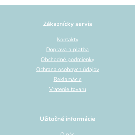
Z
á
p
Zákaznícky servis
ä
t
Kontakty
i
Doprava a platba
e
Obchodné podmienky
Ochrana osobných údajov
Reklamácie
Vrátenie tovaru
Užitočné informácie
O nás