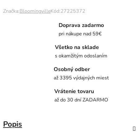
Značka:
Bloomingville
Kód:
27225372
Doprava zadarmo
pri nákupe nad 59€
Všetko na sklade
s okamžitým odoslaním
Osobný odber
až 3395 výdajných miest
Vrátenie tovaru
až do 30 dní ZADARMO
Popis