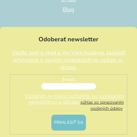
Blog
Odoberať newsletter
Vložte svoj e-mail a my Vám budeme zasielať
informácie o nových produktoch na našom e-
shope.
Email
Vložením e-mailu súhlasíte so zasielaním
newslettrov a dávate
súhlas so spracovaním
.
osobných údajov
PRIHLÁSIŤ SA