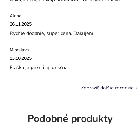
Alena
Hodnotenie obchodu je 5 z 5 hviezdičiek.
26.11.2025
Rychle dodanie, super cena. Dakujem
Miroslava
Hodnotenie obchodu je 5 z 5 hviezdičiek.
13.10.2025
Flaška je pekná aj funkčna
Zobraziť ďalšie recenzie
Podobné produkty